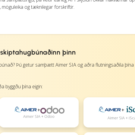
möguleika og tæknilegar forskriftir.
ðskiptahugbúnaðinn þinn
nað? Þú getur samþætt Aimer SIA og aðra flutningsaðila þína b
a byggðu þína eigin:
+
+
Aimer SIA + Odoo
Aimer SIA + iSc