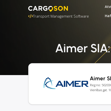
Atv
Ha
Transport Management Software
Aimer SIA:
Aimer S
Reg no: 50203
Vienības gat. 1