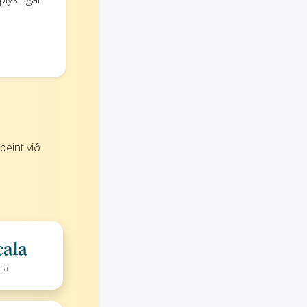
eint við
ala