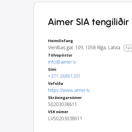
Aimer SIA tengiliðir
Heimilisfang
Vienības gat. 109
,
1058
Rīga
,
Latvia
Fá 
Tölvupóstur
info@aimer.lv
Sími
+371 26861201
Vefsíða
https://www.aimer.lv
Skráningarnúmer
50203038611
VSK númer
LV50203038611