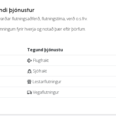
ndi þjónustur
ðar flutningsaðferð, flutningstíma, verð o.s.frv.
ningum fyrir hverja og notað þær eftir þörfum.
Tegund þjónustu
Flugfrakt
Sjófrakt
Lestarflutningur
Vegaflutningur