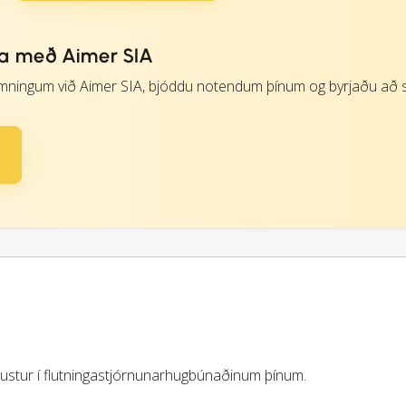
da með Aimer SIA
ingum við Aimer SIA, bjóddu notendum þínum og byrjaðu að s
nustur í flutningastjórnunarhugbúnaðinum þínum.