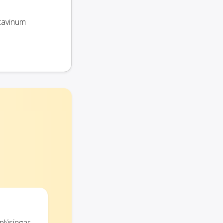
ptavinum
plýsingar