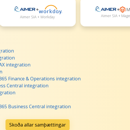
+
+
Aimer SIA + Mag
Aimer SIA + Workday
ration
gration
AX integration
on
365 Finance & Operations integration
ss Central integration
gration
365 Business Central integration
Skoða allar samþættingar