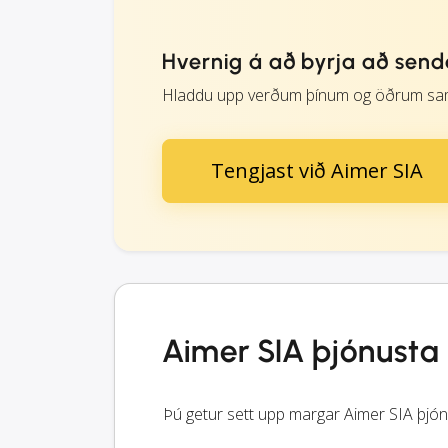
Hvernig á að byrja að sen
Hladdu upp verðum þínum og öðrum samn
Tengjast við Aimer SIA
Aimer SIA þjónusta
Þú getur sett upp margar Aimer SIA þjó