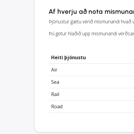
Af hverju að nota mismuna
Þjónustur gætu verið mismunandi hvað var
Þú getur hlaðið upp mismunandi verðsam
Heiti þjónustu
Air
Sea
Rail
Road