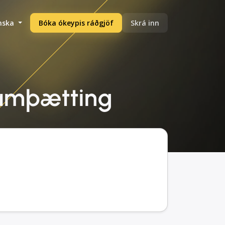
enska
Bóka ókeypis ráðgjöf
Skrá inn
 samþætting