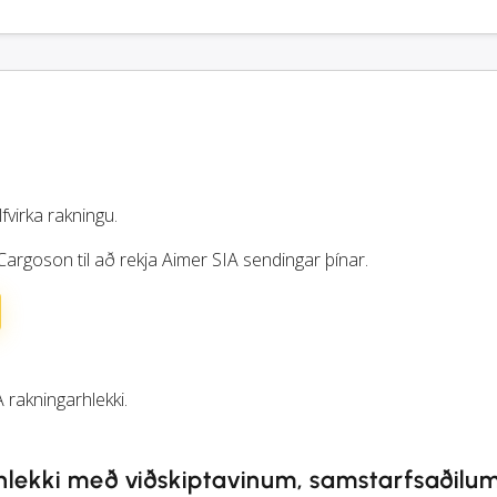
lfvirka rakningu.
Cargoson til að rekja Aimer SIA sendingar þínar.
 rakningarhlekki.
hlekki með viðskiptavinum, samstarfsaðilu