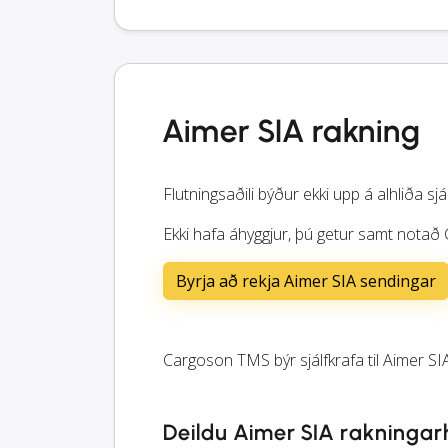
Aimer SIA rakning
Flutningsaðili býður ekki upp á alhliða sjá
Ekki hafa áhyggjur, þú getur samt notað 
Byrja að rekja Aimer SIA sendingar
Cargoson TMS býr sjálfkrafa til Aimer SIA
Deildu Aimer SIA rakningar