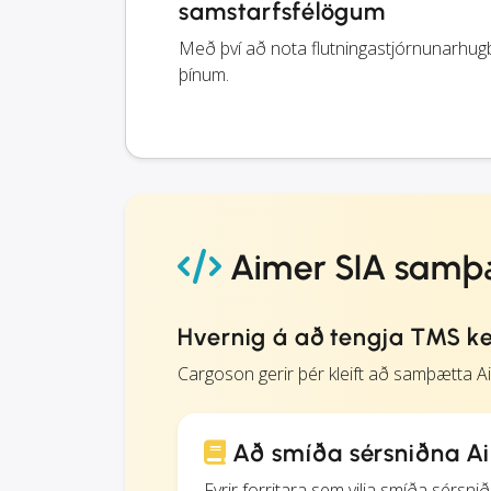
samstarfsfélögum
Með því að nota flutningastjórnunarhugb
þínum.
Aimer SIA samþ
Hvernig á að tengja TMS ker
Cargoson gerir þér kleift að samþætta 
Að smíða sérsniðna A
Fyrir forritara sem vilja smíða sérsn