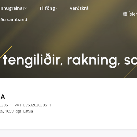
innugreinar
Tilföng
Verðskrá
Ísl
fðu samband
 tengiliðir, rakning,
IA
038611
· VAT: LV50203038611
09, 1058 Rīga, Latvia