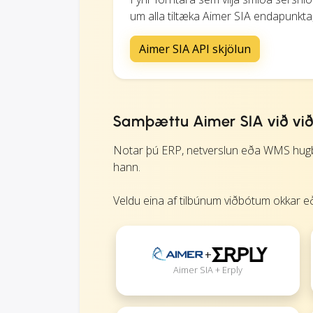
um alla tiltæka Aimer SIA endapunkta, 
Aimer SIA API skjölun
Samþættu Aimer SIA við vi
Notar þú ERP, netverslun eða WMS hugbú
hann.
Veldu eina af tilbúnum viðbótum okkar eð
+
Aimer SIA + Erply