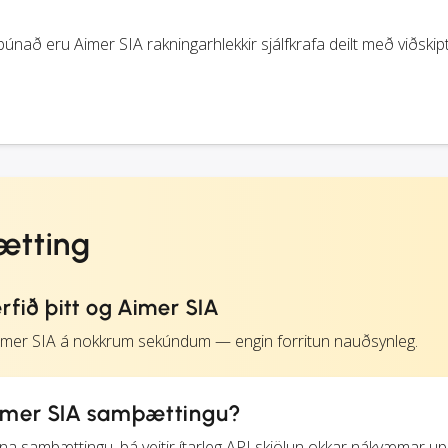
únað eru Aimer SIA rakningarhlekkir sjálfkrafa deilt með viðski
ætting
fið þitt og Aimer SIA
Aimer SIA á nokkrum sekúndum — engin forritun nauðsynleg.
imer SIA samþættingu?
iðna samþættingu, þá veitir ítarleg API skjölun okkar nákvæmar up