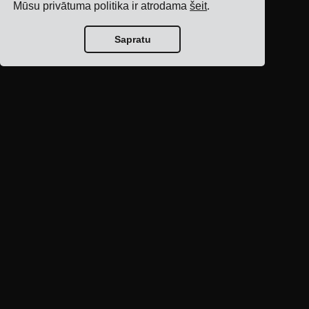
Mūsu privātuma politika ir atrodama
šeit
.
Sapratu
Bloga sākumlapa