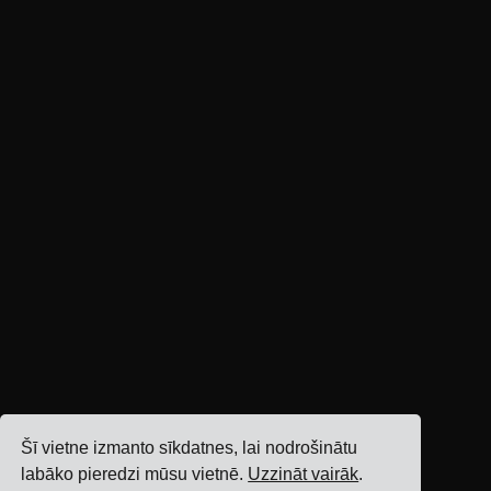
Šī vietne izmanto sīkdatnes, lai nodrošinātu
labāko pieredzi mūsu vietnē.
Uzzināt vairāk
.