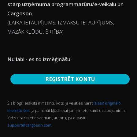
starp uzņēmuma programmatūru/e-veikalu un
Cargoson.
(LAIKA IETAUPĪJUMS, IZMAKSU IETAUPĪJUMS,
MAZĀK KĻŪDU, ĒRTĪBA)
Nu labi - es to izmēģināšu!
REĢISTRĒT KONTU
Šis bloga ieraksts ir mašīntulkots. Ja vēlaties, varat
izlasīt oriģinālo
ierakstu šeit
. Ja pamanāt kļūdas vai jums ir ieteikumi uzlabojumiem,
lūdzu, sazinieties ar mani, autoru, pa e-pastu
support@cargoson.com
.