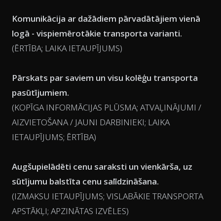
Komunikācija ar dažādiem pārvadātājiem vienā
logā - vispiemērotākie transporta varianti.
(ĒRTĪBA; LAIKA IETAUPĪJUMS)
Pārskats par saviem un visu kolēģu transporta
pasūtījumiem.
(KOPĪGA INFORMĀCIJAS PLŪSMA; ATVAĻINĀJUMI /
AIZVIETOŠANA / JAUNI DARBINIEKI; LAIKA
IETAUPĪJUMS; ĒRTĪBA)
Augšupielādēti cenu saraksti un vienkārša, uz
sūtījumu balstīta cenu salīdzināšana.
(IZMAKSU IETAUPĪJUMS; VISLABĀKIE TRANSPORTA
APSTĀKĻI; APZINĀTAS IZVĒLES)