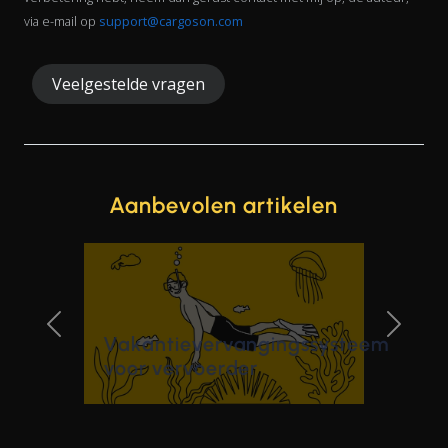
via e-mail op
support@cargoson.com
Veelgestelde vragen
Aanbevolen artikelen
ngingssysteem
Previous Slide
Next Sl
r
11 redenen om voor
Cargoson TMS te kie