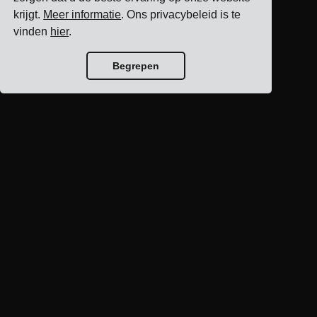
krijgt.
Meer informatie
. Ons privacybeleid is te
vinden
hier
.
Begrepen
Blog home