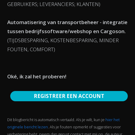
GEBRUIKERS; LEVERANCIERS; KLANTEN)
Automatisering van transportbeheer - integratie
tussen bedrijfssoftware/webshop en Cargoson.
(TIJDSBESPARING, KOSTENBESPARING, MINDER
FOUTEN, COMFORT)
Oké, ik zal het proberen!
REGISTREER EEN ACCOUNT
Dit blogbericht is automatisch vertaald. Als je wilt, kun je
hier het
originele bericht lezen
. Als je fouten opmerkt of suggesties voor
verbetering hebt, neem dan gerust contact met mij op, de auteur,