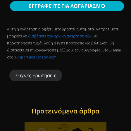
ΕΓΓΡΑΦΕΊΤΕ ΓΙΑ ΛΟΓΑΡΙΑΣΜΌ
Αυτή η ανάρτηση blog έχει μεταφραστεί αυτόματα. Αν προτιμάτε,
μπορείτε να
διαβάσετε την αρχική ανάρτηση εδώ
. Αν
παρατηρήσετε τυχόν λάθη ή έχετε προτάσεις για βελτίωση, μη
διστάσετε να επικοινωνήσετε μαζί μου, τον συγγραφέα, μέσω email
στο
support@cargoson.com
Συχνές Ερωτήσεις
Προτεινόμενα άρθρα