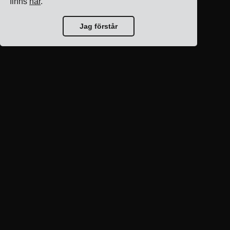
finns
här
.
Jag förstår
Blogg hem