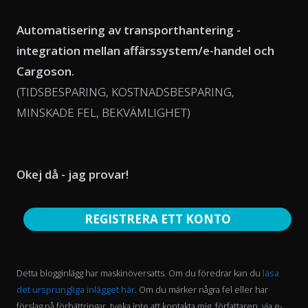
Automatisering av transporthantering -
integration mellan affärssystem/e-handel och
Cargoson.
(TIDSBESPARING, KOSTNADSBESPARING,
MINSKADE FEL, BEKVÄMLIGHET)
Okej då - jag provar!
REGISTRERA ETT KONTO
Detta blogginlägg har maskinöversatts. Om du föredrar kan du
läsa
det ursprungliga inlägget här
. Om du märker några fel eller har
förslag på förbättringar, tveka inte att kontakta mig, författaren, via e-