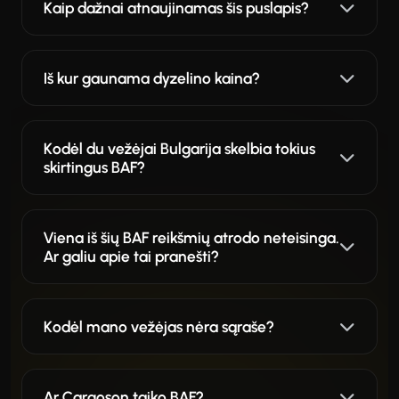
Kaip dažnai atnaujinamas šis puslapis?
Iš kur gaunama dyzelino kaina?
Kodėl du vežėjai Bulgarija skelbia tokius
skirtingus BAF?
Viena iš šių BAF reikšmių atrodo neteisinga.
Ar galiu apie tai pranešti?
Kodėl mano vežėjas nėra sąraše?
Ar Cargoson taiko BAF?