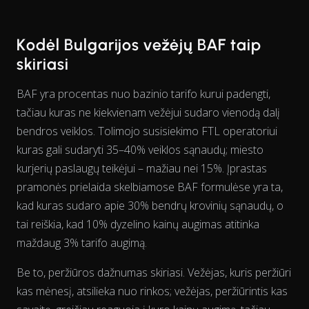
The chart has 1 X axis displaying Time. Data ranges from 202
Kodėl Bulgarijos vežėjų BAF taip
skiriasi
BAF yra procentas nuo bazinio tarifo kurui padengti,
tačiau kuras ne kiekvienam vežėjui sudaro vienodą
dalį
bendros veiklos. Tolimojo susisiekimo FTL operatoriui
kuras gali sudaryti 35–40% veiklos sąnaudų; miesto
kurjerių paslaugų teikėjui – mažiau nei 15%. Įprastas
pramonės prielaida skelbiamose BAF formulėse yra ta,
kad kuras sudaro apie 30% bendrų krovinių sąnaudų, o
tai reiškia, kad 10% dyzelino kainų augimas atitinka
maždaug 3% tarifo augimą.
Be to, peržiūros dažnumas skiriasi. Vežėjas, kuris peržiūri
kas mėnesį, atsilieka nuo rinkos; vežėjas, peržiūrintis kas