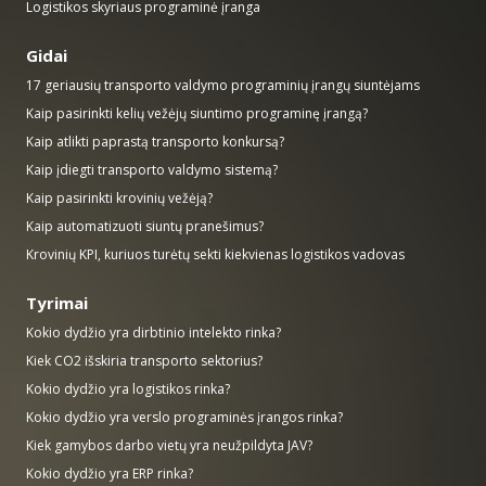
Logistikos skyriaus programinė įranga
Gidai
17 geriausių transporto valdymo programinių įrangų siuntėjams
Kaip pasirinkti kelių vežėjų siuntimo programinę įrangą?
Kaip atlikti paprastą transporto konkursą?
Kaip įdiegti transporto valdymo sistemą?
Kaip pasirinkti krovinių vežėją?
Kaip automatizuoti siuntų pranešimus?
Krovinių KPI, kuriuos turėtų sekti kiekvienas logistikos vadovas
Tyrimai
Kokio dydžio yra dirbtinio intelekto rinka?
Kiek CO2 išskiria transporto sektorius?
Kokio dydžio yra logistikos rinka?
Kokio dydžio yra verslo programinės įrangos rinka?
Kiek gamybos darbo vietų yra neužpildyta JAV?
Kokio dydžio yra ERP rinka?