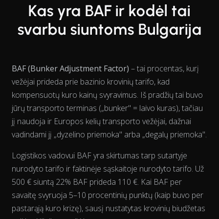
Kas yra BAF ir kodėl tai
svarbu siuntoms Bulgarija
BAF (Bunker Adjustment Factor)
– tai procentas, kurį
vežėjai prideda prie bazinio krovinių tarifo, kad
kompensuotų kuro kainų svyravimus. Iš pradžių tai buvo
jūrų transporto terminas („bunker" = laivo kuras), tačiau
jį naudoja ir Europos kelių transporto vežėjai, dažnai
vadindami jį „dyzelino priemoka" arba „degalų priemoka".
Logistikos vadovui BAF yra skirtumas tarp sutartyje
nurodyto tarifo ir faktinėje sąskaitoje nurodyto tarifo. Už
500 € siuntą 22% BAF prideda 110 €. Kai BAF per
savaitę svyruoja 5–10 procentinių punktų (kaip buvo per
pastarąją kuro krizę), sausį nustatytas krovinių biudžetas
View as data table, Chart