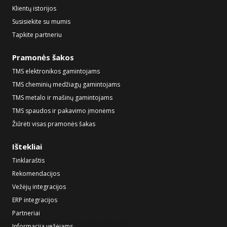
Klientų istorijos
Susisiekite su mumis
Tapkite partneriu
Pramonės šakos
TMS elektronikos gamintojams
TMS cheminių medžiagų gamintojams
TMS metalo ir mašinų gamintojams
TMS spaudos ir pakavimo įmonėms
Žiūrėti visas pramonės šakas
Ištekliai
Tinklaraštis
Rekomendacijos
Vežėjų integracijos
ERP integracijos
Partneriai
Informacija vežėjams