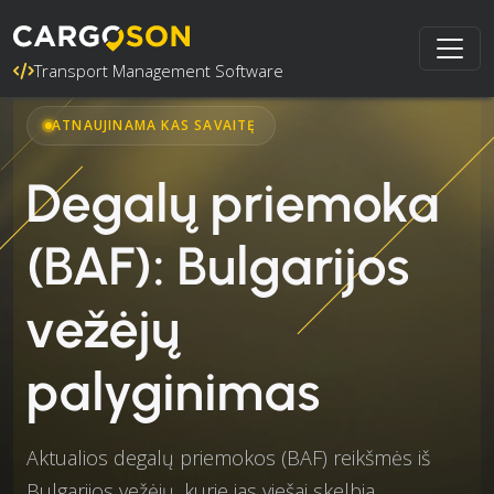
Transport Management Software
ATNAUJINAMA KAS SAVAITĘ
Degalų priemoka
(BAF): Bulgarijos
vežėjų
palyginimas
Aktualios degalų priemokos (BAF) reikšmės iš
Bulgarijos vežėjų, kurie jas viešai skelbia