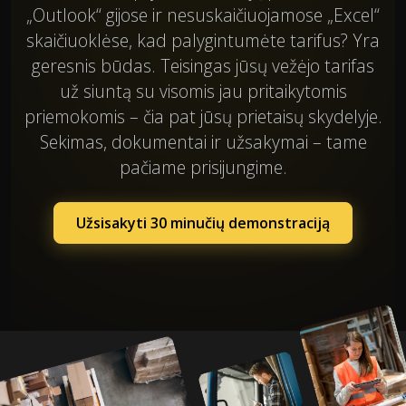
„Outlook“ gijose ir nesuskaičiuojamose „Excel“
skaičiuoklėse, kad palygintumėte tarifus? Yra
geresnis būdas. Teisingas jūsų vežėjo tarifas
už siuntą su visomis jau pritaikytomis
priemokomis – čia pat jūsų prietaisų skydelyje.
Sekimas, dokumentai ir užsakymai – tame
pačiame prisijungime.
Užsisakyti 30 minučių demonstraciją