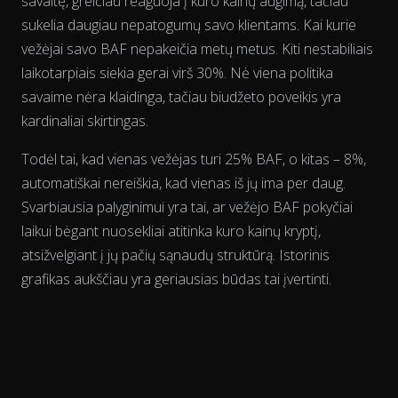
savaitę, greičiau reaguoja į kuro kainų augimą, tačiau
sukelia daugiau nepatogumų savo klientams. Kai kurie
vežėjai savo BAF nepakeičia metų metus. Kiti nestabiliais
laikotarpiais siekia gerai virš 30%. Nė viena politika
The chart has 2 Y axes displaying % and EUR/L.
savaime nėra klaidinga, tačiau biudžeto poveikis yra
kardinaliai skirtingas.
Todėl tai, kad vienas vežėjas turi 25% BAF, o kitas – 8%,
automatiškai nereiškia, kad vienas iš jų ima per daug.
Svarbiausia palyginimui yra tai, ar vežėjo BAF pokyčiai
laikui bėgant
nuosekliai atitinka kuro kainų kryptį,
atsižvelgiant į jų pačių sąnaudų struktūrą. Istorinis
grafikas aukščiau yra geriausias būdas tai įvertinti.