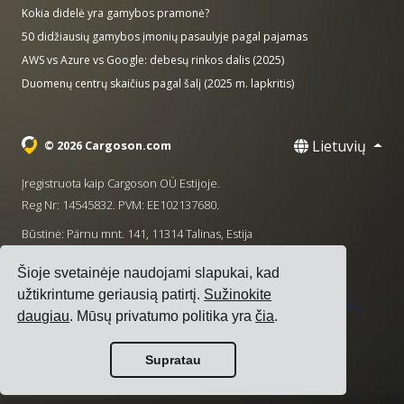
Kokia didelė yra gamybos pramonė?
50 didžiausių gamybos įmonių pasaulyje pagal pajamas
AWS vs Azure vs Google: debesų rinkos dalis (2025)
Duomenų centrų skaičius pagal šalį (2025 m. lapkritis)
Lietuvių
© 2026 Cargoson.com
Įregistruota kaip Cargoson OÜ Estijoje.
Reg Nr: 14545832. PVM: EE102137680.
Būstinė: Pärnu mnt. 141, 11314 Talinas, Estija
·
+372 5555 0028
hello@cargoson.com
Šioje svetainėje naudojami slapukai, kad
užtikrintume geriausią patirtį.
Sužinokite
Paslaugų teikimo sąlygos
|
Privatumo politika
|
Slapukų
daugiau
. Mūsų privatumo politika yra
čia
.
politika
Supratau