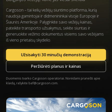
Cargoson – tai kelių vežėjų siuntimo platforma, kurią
naudoja gamintojai ir didmenininkai visoje Europoje ir
Šiaurės Amerikoje. Palyginkite savo vežėjų kainas,
pateikite transporto užsakymus, sekite siuntas ir
generuokite vežimo dokumentus visiems savo vežėjams
iš vieno prietaisų skydelio.
Užsisakyti 30 minučių demonstraciją
Peržiūrėti planus ir kainas
Duomenis tvarko Cargoson operatoriai. Norėdami pranešti apie
klaidą, rašykite
baf@cargoson.com
.