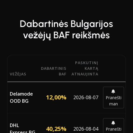
Dabartinės Bulgarijos
vežėjų BAF reikšmės
PASKUTINĮ
DABARTINIS
KARTĄ
VEŽĖJAS
BAF
ATNAUJINTA
Dabartiniai BAF (Bunker Adjustment Factor) procentai iš 
Delamode
12,00%
2026-08-07
Pranešti
OOD BG
man
DHL
40,25%
2026-08-04
Pranešti
Express BG