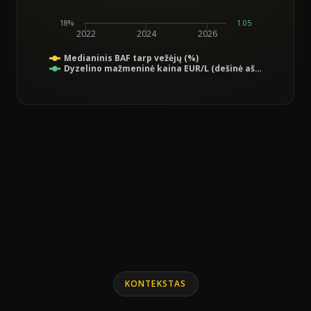
18%
1.05
2022
2024
2026
Medianinis BAF tarp vežėjų (%)
Dyzelino mažmeninė kaina EUR/L (dešinė aš…
End of interactive chart.
Line chart with 2 lines.
KONTEKSTAS