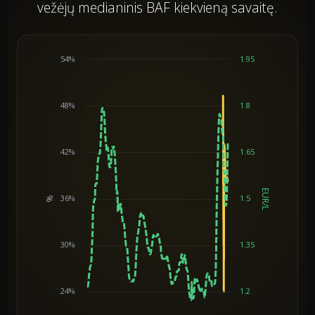
vežėjų medianinis BAF kiekvieną savaitę.
54%
1.95
48%
1.8
42%
1.65
EUR/L
36%
1.5
%
Chart
30%
1.35
24%
1.2