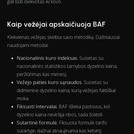
gali būti išeikvotas iki kovo.
Kaip vežėjai apskaičiuoja BAF
Kiekvienas vežėjas skelbia savo metodiką. Dažniausiai
naudojami metodai:
Nacionalinis kuro indeksas.
Susietas su
nacionalinės statistikos tarnybos dyzelino kaina,
peržiūrimas kas mėnesį.
Vežėjo paties kuro sąnaudos.
Susietas su
didmenine dyzelino kaina, kurią vežėjas faktiškai
moka.
Fiksuoti intervalai.
BAF išlieka pastovus, kol
dyzelino kaina neviršija ribos, tada šokteli.
Sutartinė formulė.
Fiksuota formulė tarifo
sutartyje, dažnai atnaujinama kas ketvirtį.