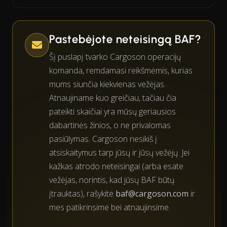
Pastebėjote neteisingą BAF?
Šį puslapį tvarko Cargoson operacijų
komanda, remdamasi reikšmėmis, kurias
mums siunčia kiekvienas vežėjas.
Atnaujiname kuo greičiau, tačiau čia
pateikti skaičiai yra mūsų geriausios
dabartinės žinios, o ne privalomas
pasiūlymas. Cargoson nesikiš į
atsiskaitymus tarp jūsų ir jūsų vežėjų. Jei
kažkas atrodo neteisingai (arba esate
vežėjas, norintis, kad jūsų BAF būtų
įtrauktas), rašykite
baf@cargoson.com
ir
mes patikrinsime bei atnaujinsime.