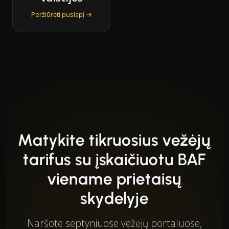
Peržiūrėti puslapį →
Matykite tikruosius vežėjų
tarifus su įskaičiuotu BAF
viename prietaisų
skydelyje
Naršote septyniuose vežėjų portaluose,