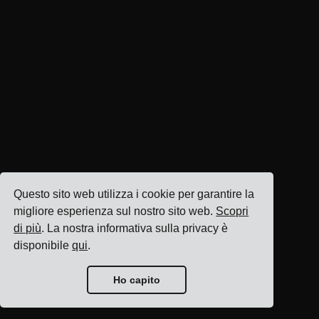
Questo sito web utilizza i cookie per garantire la
migliore esperienza sul nostro sito web.
Scopri
di più
. La nostra informativa sulla privacy è
disponibile
qui
.
Ho capito