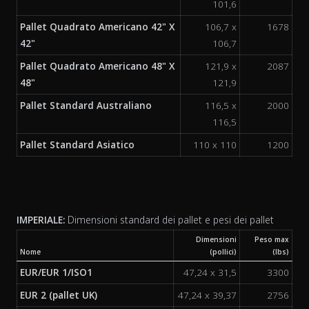
101,6
Pallet Quadrato Americano 42" X
106,7 x
1678
42"
106,7
Pallet Quadrato Americano 48" X
121,9 x
2087
48"
121,9
Pallet Standard Australiano
116,5 x
2000
116,5
Pallet Standard Asiatico
110 x 110
1200
IMPERIALE:
Dimensioni standard dei pallet e pesi dei pallet
Dimensioni
Peso max
Nome
(pollici)
(lbs)
EUR/EUR 1/ISO1
47,24 x 31,5
3300
EUR 2 (pallet UK)
47,24 x 39,37
2756