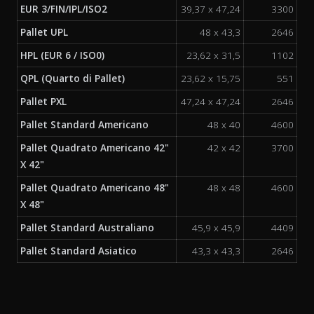
EUR 3/FIN/IPL/ISO2
39,37 x 47,24
3300
Pallet UPL
48 x 43,3
2646
HPL (EUR 6 / ISO0)
23,62 x 31,5
1102
QPL (Quarto di Pallet)
23,62 x 15,75
551
Pallet PXL
47,24 x 47,24
2646
Pallet Standard Americano
48 x 40
4600
Pallet Quadrato Americano 42"
42 x 42
3700
X 42"
Pallet Quadrato Americano 48"
48 x 48
4600
X 48"
Pallet Standard Australiano
45,9 x 45,9
4409
Pallet Standard Asiatico
43,3 x 43,3
2646