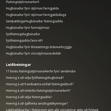
Flutningsstjórnunarkerfi
Hugbúnaður fyrir stjórnun farmgjalda
Hugbúnaður fyrir stjórnun farmgjaldsálaga
Samþættingarhugbúnaður flutningsaðila
Hugbúnaður fyrir farmstjórnun
Fjölflutningshugbúnaður
Fjölflutningsaðila farm-API
Hugbúnaður fyrir tímasetningu lestunarbryggju
Hugbúnaður fyrir vörustjórnunardeildir
Leiðbeiningar
17 bestu flutningsstjórnunarkerfin fyrir sendendur
Hvernig á að velja fjölflutningshugbúnað?
Hvernig á að framkvæma einfalt flutningsútboð?
Hvernig á að innleiða flutningsstjórnunarkerfi?
Hvernig á að velja flutningsaðila?
Hvernig á að sjálfvirka sendingatilkynningar?
Lykilmælikvarðar í flutningum sem allir vörustjórar ættu að fylgjast