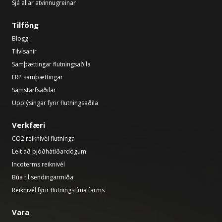
Sjá allar atvinnugreinar
Tilföng
Blogg
Tilvísanir
Samþættingar flutningsaðila
ERP samþættingar
Samstarfsaðilar
Upplýsingar fyrir flutningsaðila
Verkfæri
CO2 reiknivél flutninga
Leit að þjóðhátíðardögum
Incoterms reiknivél
Búa til sendingarmiða
Reiknivél fyrir flutningstíma farms
Vara