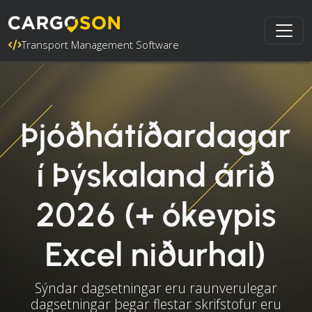
Transport Management Software
Þjóðhátíðardagar
í Þýskaland árið
2026 (+ ókeypis
Excel niðurhal)
Sýndar dagsetningar eru raunverulegar
dagsetningar þegar flestar skrifstofur eru