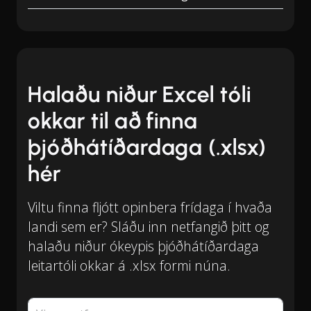
Halaðu niður Excel tóli
okkar til að finna
þjóðhátíðardaga (.xlsx)
hér
Viltu finna fljótt opinbera frídaga í hvaða
landi sem er? Sláðu inn netfangið þitt og
halaðu niður ókeypis þjóðhátíðardaga
leitartóli okkar á .xlsx formi núna.