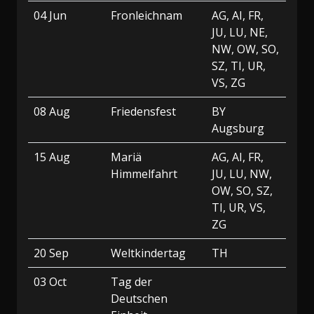
04 Jun
Fronleichnam
AG, AI, FR,
JU, LU, NE,
NW, OW, SO,
SZ, TI, UR,
VS, ZG
08 Aug
Friedensfest
BY
Augsburg
15 Aug
Mariä
AG, AI, FR,
Himmelfahrt
JU, LU, NW,
OW, SO, SZ,
TI, UR, VS,
ZG
20 Sep
Weltkindertag
TH
03 Oct
Tag der
Deutschen