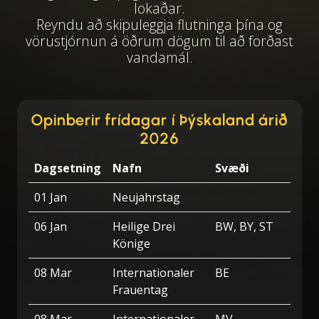
lokaðar.
Reyndu að skipuleggja flutninga þína og
vörustjórnun á öðrum dögum til að forðast
vandamál.
Opinberir frídagar í Þýskaland árið
2026
Dagsetning
Nafn
Svæði
01 Jan
Neujahrstag
06 Jan
Heilige Drei
BW, BY, ST
Könige
08 Mar
Internationaler
BE
Frauentag