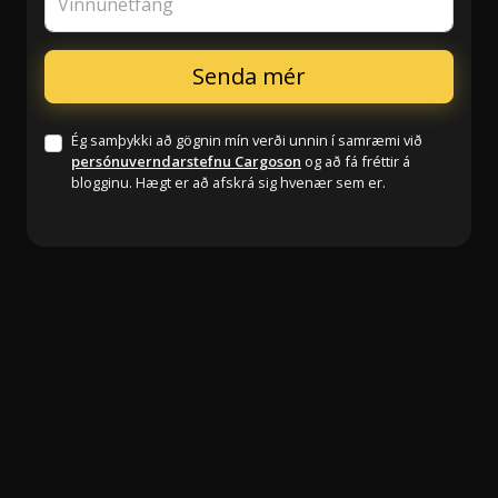
Vinnunetfang
Ég samþykki að gögnin mín verði unnin í samræmi við
persónuverndarstefnu Cargoson
og að fá fréttir á
blogginu. Hægt er að afskrá sig hvenær sem er.