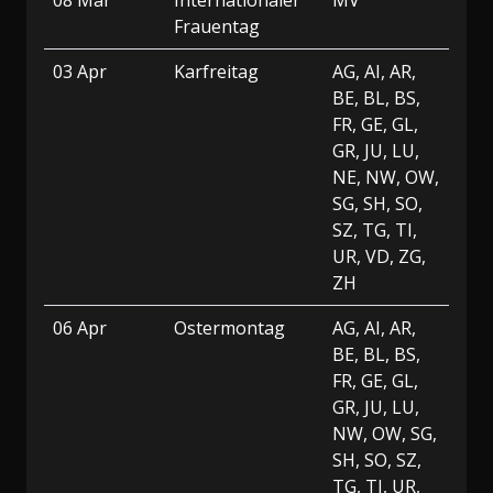
08 Mar
Internationaler
MV
Frauentag
03 Apr
Karfreitag
AG, AI, AR,
BE, BL, BS,
FR, GE, GL,
GR, JU, LU,
NE, NW, OW,
SG, SH, SO,
SZ, TG, TI,
UR, VD, ZG,
ZH
06 Apr
Ostermontag
AG, AI, AR,
BE, BL, BS,
FR, GE, GL,
GR, JU, LU,
NW, OW, SG,
SH, SO, SZ,
TG, TI, UR,