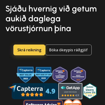
Sjáðu hvernig við getum
aukið daglega
vörustjórnun þína
Skrá reikning
Bóka ókeypis ráðgjöf