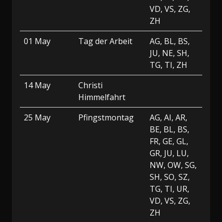
VD, VS, ZG,
ZH
01 May
Tag der Arbeit
AG, BL, BS,
JU, NE, SH,
TG, TI, ZH
14 May
Christi
Himmelfahrt
25 May
Pfingstmontag
AG, AI, AR,
BE, BL, BS,
FR, GE, GL,
GR, JU, LU,
NW, OW, SG,
SH, SO, SZ,
TG, TI, UR,
VD, VS, ZG,
ZH