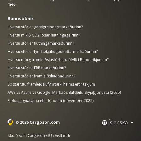
með
Rannsóknir
Hversu stór er gervigreindarmarkaðurinn?
Hversu mikið CO2 losar flutningageirinn?
Hversu stór er flutningamarkaðurinn?
Hversu stór er fyrirtækjahugbúnaðarmarkaðurinn?
Hversu mörg framleiðslustörf eru ófyllt í Bandaríkjunum?
Hversu stór er ERP markaðurinn?
Hversu stór er framleiðsluiðnaðurinn?
50 stærstu framleiðslufyrirtæki heims eftir tekjum
AWS vs Azure vs Google: Markaðshlutdeild skýjaþjónustu (2025)
Fjöldi gagnasafna eftir löndum (nóvember 2025)
Íslenska
© 2026 Cargoson.com
Skráð sem Cargoson OÜ í Eistlandi.