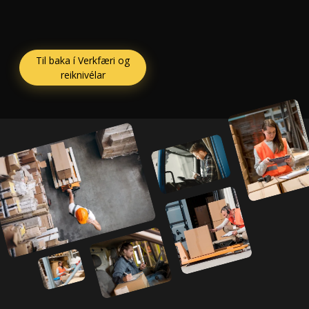
Til baka í Verkfæri og
reiknivélar