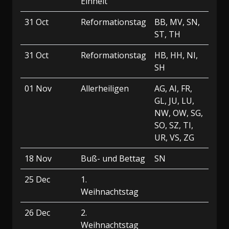
Einheit
31 Oct
Reformationstag
BB, MV, SN,
ST, TH
31 Oct
Reformationstag
HB, HH, NI,
SH
01 Nov
Allerheiligen
AG, AI, FR,
GL, JU, LU,
NW, OW, SG,
SO, SZ, TI,
UR, VS, ZG
18 Nov
Buß- und Bettag
SN
25 Dec
1.
Weihnachtstag
26 Dec
2.
Weihnachtstag