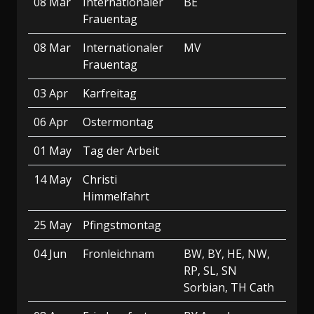
08 Mar
Internationaler
BE
Frauentag
08 Mar
Internationaler
MV
Frauentag
03 Apr
Karfreitag
06 Apr
Ostermontag
01 May
Tag der Arbeit
14 May
Christi
Himmelfahrt
25 May
Pfingstmontag
04 Jun
Fronleichnam
BW, BY, HE, NW,
RP, SL, SN
Sorbian, TH Cath