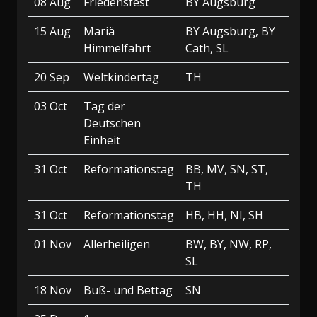
08 Aug
Friedensfest
BY Augsburg
15 Aug
Mariä
BY Augsburg, BY
Himmelfahrt
Cath, SL
20 Sep
Weltkindertag
TH
03 Oct
Tag der
Deutschen
Einheit
31 Oct
Reformationstag
BB, MV, SN, ST,
TH
31 Oct
Reformationstag
HB, HH, NI, SH
01 Nov
Allerheiligen
BW, BY, NW, RP,
SL
18 Nov
Buß- und Bettag
SN