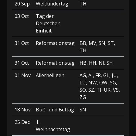
20 Sep
Weltkindertag
TH
03 Oct
Tag der
Deutschen
Einheit
31 Oct
Reformationstag
BB, MV, SN, ST,
TH
31 Oct
Reformationstag
HB, HH, NI, SH
01 Nov
Allerheiligen
AG, AI, FR, GL, JU,
LU, NW, OW, SG,
SO, SZ, TI, UR, VS,
ZG
18 Nov
Buß- und Bettag
SN
25 Dec
1.
Weihnachtstag