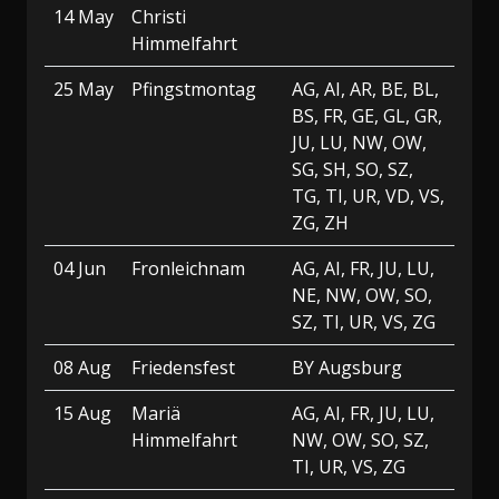
14 May
Christi
Himmelfahrt
25 May
Pfingstmontag
AG, AI, AR, BE, BL,
BS, FR, GE, GL, GR,
JU, LU, NW, OW,
SG, SH, SO, SZ,
TG, TI, UR, VD, VS,
ZG, ZH
04 Jun
Fronleichnam
AG, AI, FR, JU, LU,
NE, NW, OW, SO,
SZ, TI, UR, VS, ZG
08 Aug
Friedensfest
BY Augsburg
15 Aug
Mariä
AG, AI, FR, JU, LU,
Himmelfahrt
NW, OW, SO, SZ,
TI, UR, VS, ZG