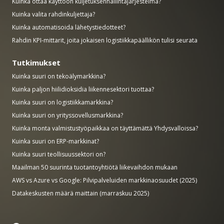
Kuinka ottaa käyttöön kuljetuksenhallintajärjestelmä?
Kuinka valita rahdinkuljettaja?
Kuinka automatisoida lähetystiedotteet?
Rahdin KPI-mittarit, joita jokaisen logistiikkapäällikön tulisi seurata
Tutkimukset
Kuinka suuri on tekoälymarkkina?
Kuinka paljon hiilidioksidia liikennesektori tuottaa?
Kuinka suuri on logistiikkamarkkina?
Kuinka suuri on yrityssovellusmarkkina?
Kuinka monta valmistustyöpaikkaa on täyttämättä Yhdysvalloissa?
Kuinka suuri on ERP-markkinat?
Kuinka suuri teollisuussektori on?
Maailman 50 suurinta tuotantoyhtiötä liikevaihdon mukaan
AWS vs Azure vs Google: Pilvipalveluiden markkinaosuudet (2025)
Datakeskusten määrä maittain (marraskuu 2025)