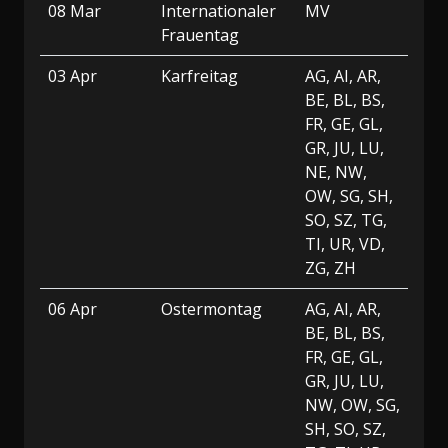
08 Mar
Internationaler
MV
Frauentag
03 Apr
Karfreitag
AG, AI, AR,
BE, BL, BS,
FR, GE, GL,
GR, JU, LU,
NE, NW,
OW, SG, SH,
SO, SZ, TG,
TI, UR, VD,
ZG, ZH
06 Apr
Ostermontag
AG, AI, AR,
BE, BL, BS,
FR, GE, GL,
GR, JU, LU,
NW, OW, SG,
SH, SO, SZ,