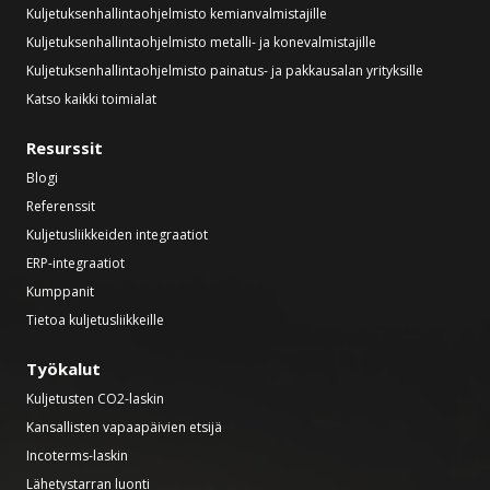
Kuljetuksenhallintaohjelmisto kemianvalmistajille
Kuljetuksenhallintaohjelmisto metalli- ja konevalmistajille
Kuljetuksenhallintaohjelmisto painatus- ja pakkausalan yrityksille
Katso kaikki toimialat
Resurssit
Blogi
Referenssit
Kuljetusliikkeiden integraatiot
ERP-integraatiot
Kumppanit
Tietoa kuljetusliikkeille
Työkalut
Kuljetusten CO2-laskin
Kansallisten vapaapäivien etsijä
Incoterms-laskin
Lähetystarran luonti