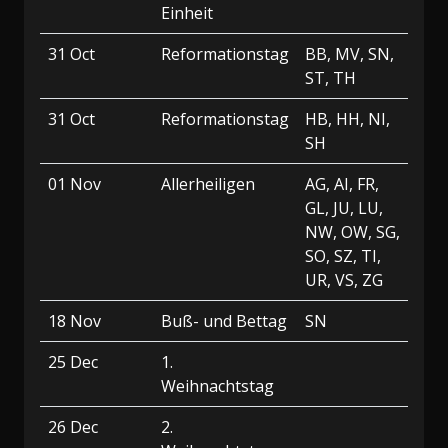
Einheit
31 Oct
Reformationstag
BB, MV, SN,
ST, TH
31 Oct
Reformationstag
HB, HH, NI,
SH
01 Nov
Allerheiligen
AG, AI, FR,
GL, JU, LU,
NW, OW, SG,
SO, SZ, TI,
UR, VS, ZG
18 Nov
Buß- und Bettag
SN
25 Dec
1.
Weihnachtstag
26 Dec
2.