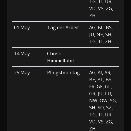
TG, TI, UR,
VD, VS, ZG,
ZH
01 May
Tag der Arbeit
AG, BL, BS,
JU, NE, SH,
TG, TI, ZH
14 May
Christi
Himmelfahrt
25 May
Pfingstmontag
AG, AI, AR,
BE, BL, BS,
FR, GE, GL,
GR, JU, LU,
NW, OW, SG,
SH, SO, SZ,
TG, TI, UR,
VD, VS, ZG,
ZH