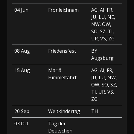
04 Jun
Fronleichnam
AG, AI, FR,
JU, LU, NE,
NW, OW,
SO, SZ, TI,
UR, VS, ZG
08 Aug
Friedensfest
BY
Augsburg
15 Aug
Mariä
AG, AI, FR,
Himmelfahrt
JU, LU, NW,
OW, SO, SZ,
TI, UR, VS,
ZG
20 Sep
Weltkindertag
TH
03 Oct
Tag der
Deutschen