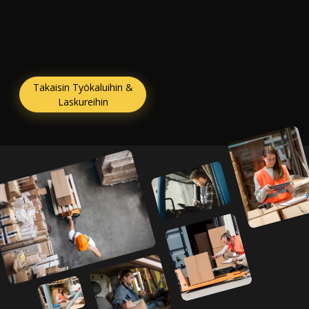
Takaisin Työkaluihin &
Laskureihin