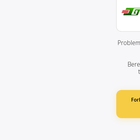
Problemf
Bere
For