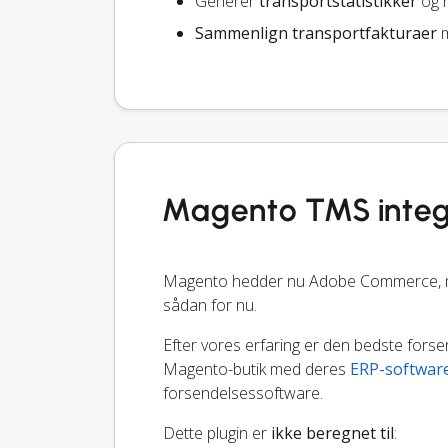
Generer
transportstatistikker
og r
Sammenlign transportfakturaer
m
Magento TMS integ
Magento hedder nu Adobe Commerce, men 
sådan for nu.
Efter vores erfaring er den bedste fors
Magento-butik med deres
ERP-softwar
forsendelsessoftware.
Dette plugin er
ikke beregnet til
: