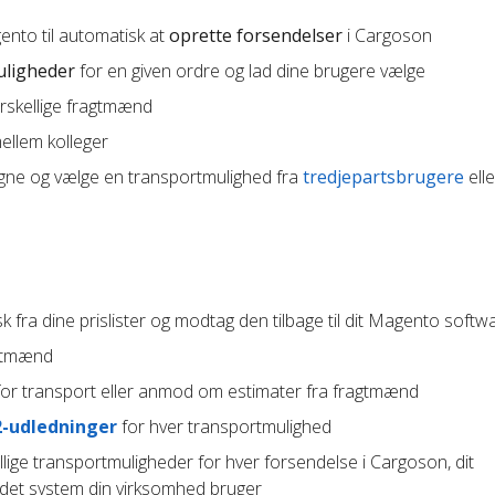
ento til automatisk at
oprette forsendelser
i Cargoson
uligheder
for en given ordre og lad dine brugere vælge
orskellige fragtmænd
llem kolleger
gne og vælge en transportmulighed fra
tredjepartsbrugere
elle
 fra dine prislister og modtag den tilbage til dit Magento softw
agtmænd
or transport eller anmod om estimater fra fragtmænd
2-udledninger
for hver transportmulighed
lige transportmuligheder for hver forsendelse i Cargoson, dit
ndet system din virksomhed bruger