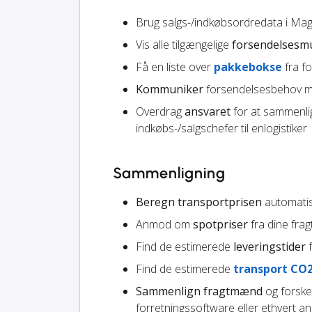
Brug salgs-/indkøbsordredata i Mag
Vis alle tilgængelige
forsendelsesm
Få en liste over
pakkebokse
fra f
Kommuniker
forsendelsesbehov me
Overdrag
ansvaret
for at sammenli
indkøbs-/salgschefer til enlogistiker
Sammenligning
Beregn transportprisen
automatisk
Anmod om
spotpriser
fra dine fr
Find de estimerede
leveringstider
f
Find de estimerede
transport CO
Sammenlign fragtmænd
og forskel
forretningssoftware eller ethvert a