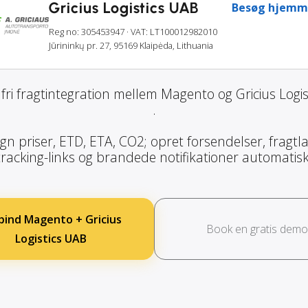
Gricius Logistics UAB
Besøg hjemm
Reg no: 305453947
· VAT: LT100012982010
Jūrininkų pr. 27, 95169 Klaipėda, Lithuania
ri fragtintegration mellem Magento og Gricius Logi
.
gn priser, ETD, ETA, CO2; opret forsendelser, fragtla
tracking-links og brandede notifikationer automatisk
bind Magento + Gricius
Book en gratis demo
Logistics UAB