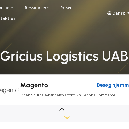
ncher
Ressourcer
Priser
Dansk
takt os
ricius Logistics UAB
Magento
Besøg hjemm
Open Source e-handelsplatform - nu Adobe Commerce