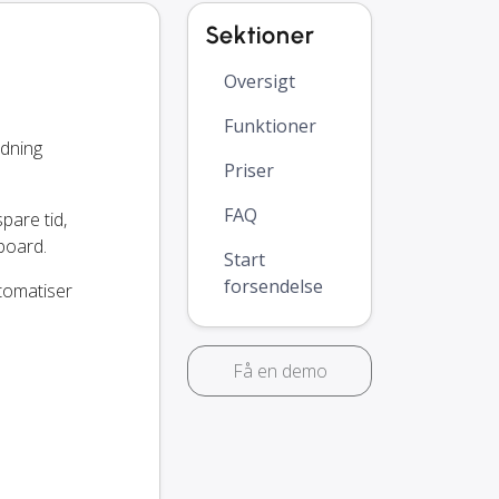
Sektioner
Oversigt
Funktioner
odning
Priser
FAQ
spare tid,
board.
Start
forsendelse
utomatiser
Få en demo