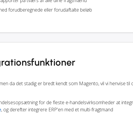
apporter på tværs af alle dine fragtmænd
ed forudberegnede eller forudaftalte beløb
rationsfunktioner
da det stadig er bredt kendt som Magento, vil vi henvise til
endelsesopsætning for de fleste e-handelsvirksomheder at integ
e
, og derefter integrere ERP'en med et multi-fragtmand