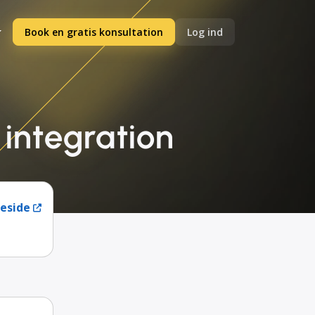
Book en gratis konsultation
Log ind
 integration
eside