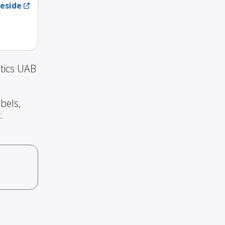
eside
stics UAB
bels,
.