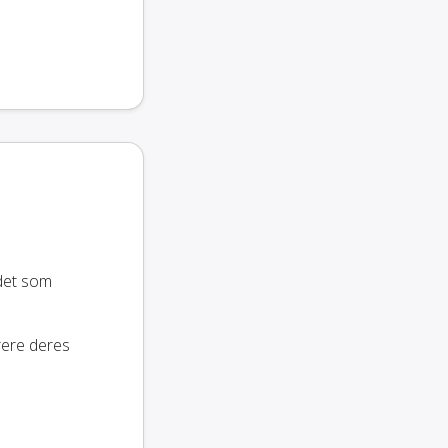
 det som
rere deres