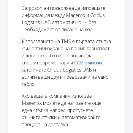
Cargoson ви позволява да изпращате
информация между Magento и Gricius
Logistics UAB автоматично — без
необходимост от писане на код.
Използването на TMS е първата стъпка
към оптимизиране на вашия транспорт
и логистика. То ви позволява да
спестите време, пари и
CO2 емисии
,
като имате Gricius Logistics UAB и
всички ваши други превозвачи на едно
табло.
Ако вашата компания използва
Magento, можете да направите още
една стъпка напред: пропуснете
ръчните стъпки и автоматизирайте
процеса на доставка.