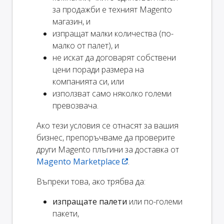
за продажби е техният Magento
магазин, и
изпращат малки количества (по-
малко от палет), и
не искат да договарят собствени
цени поради размера на
компанията си, или
използват само няколко големи
превозвача.
Ако тези условия се отнасят за вашия
бизнес, препоръчваме да проверите
други Magento плъгини за доставка от
Magento Marketplace
.
Въпреки това, ако трябва да:
изпращате палети
или по-големи
пакети,