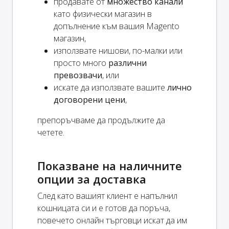
продавате от
множество канали
като физически магазин в
допълнение към вашия Magento
магазин,
използвате нишови, по-малки или
просто много
различни
превозвачи
, или
искате да използвате вашите
лично
договорени цени
,
препоръчваме да продължите да
четете.
Показване на наличните
опции за доставка
След като вашият клиент е напълнил
кошницата си и е готов да поръча,
повечето онлайн търговци искат да им