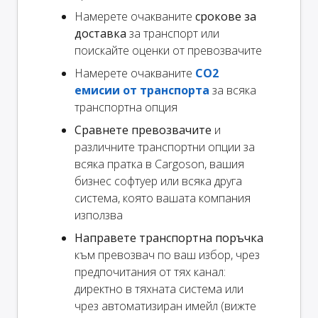
Намерете очакваните
срокове за
доставка
за транспорт или
поискайте оценки от превозвачите
Намерете очакваните
CO2
емисии от транспорта
за всяка
транспортна опция
Сравнете превозвачите
и
различните транспортни опции за
всяка пратка в Cargoson, вашия
бизнес софтуер или всяка друга
система, която вашата компания
използва
Направете транспортна поръчка
към превозвач по ваш избор, чрез
предпочитания от тях канал:
директно в тяхната система или
чрез автоматизиран имейл (вижте