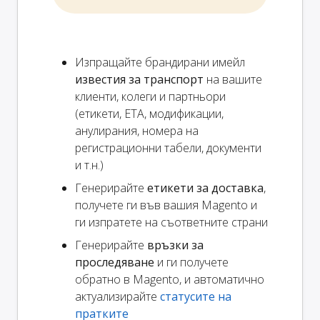
Изпращайте брандирани имейл
известия за транспорт
на вашите
клиенти, колеги и партньори
(етикети, ETA, модификации,
анулирания, номера на
регистрационни табели, документи
и т.н.)
Генерирайте
етикети за доставка
,
получете ги във вашия Magento и
ги изпратете на съответните страни
Генерирайте
връзки за
проследяване
и ги получете
обратно в Magento, и автоматично
актуализирайте
статусите на
пратките