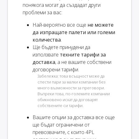
понякога могат да създадат други
проблеми за вас:
Най-вероятно все още
не можете
да изпращате палети или големи
количества
.
Ще бъдете принудени да
използвате
техните тарифи за
доставка
, а не вашите собствени
договорени тарифи.
Забележка: това всъщност може да
спести пари за малки компании без
много възможности за преговори.
Въпреки това, по-големите компании
обикновено искат да договарят
собствените си тарифи.
Вашите опции за доставка
все още
ще бъдат ограничени от
превозвачите, с които 4PL