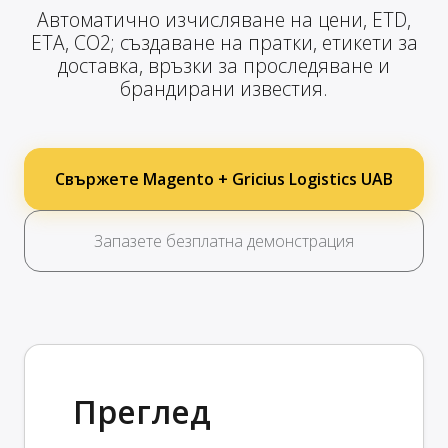
Автоматично изчисляване на цени, ETD,
ETA, CO2; създаване на пратки, етикети за
доставка, връзки за проследяване и
брандирани известия.
Свържете Magento + Gricius Logistics UAB
Запазете безплатна демонстрация
Преглед