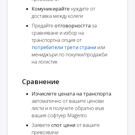
Комуникирайте
нуждите от
доставка между колеги
Предайте
отговорността
за
сравняване и избор на
транспортна опция от
потребители трети страни
или
мениджъри по покупки/продажби
на логистик
Сравнение
Изчислете цената на транспорта
автоматично от вашите ценови
листи и я получете обратно във
вашия софтуер Magento
Заявете
спот цени
от вашите
превозвачи