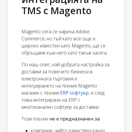
TMS с Magento
Magento сега се нарича Adobe
Commerce, но тъй като все още е
широко известен като Magento, ще се
обръщаме към него като такъв засега.
По наш опит, най-добрата настройка за
доставки за повечето бизнеси в
електронната търговия е
интегрирането на техния Magento
магазин с техния
ERP софтуер
, и след
това интегриране на ERP с
многоканален софтуер за доставки.
Този плъгин
не е предназначен за
:
компании, чийто единствен канал