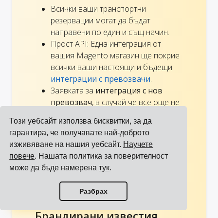
Всички ваши транспортни
резервации могат да бъдат
направени по един и същ начин.
Прост API: Една интеграция от
вашия Magento магазин ще покрие
всички ваши настоящи и бъдещи
интеграции с превозвачи
.
Заявката за
интеграция с нов
превозвач
, в случай че все още не
сме я изградили, е
безплатна за
Този уебсайт използва бисквитки, за да
всички клиенти
.
гарантира, че получавате най-доброто
Проследявайте всички ваши
изживяване на нашия уебсайт.
Научете
пратки
на едно табло.
повече
. Нашата политика за поверителност
Добавянето, премахването или
може да бъде намерена
тук
.
смяната на превозвачи е бързо и
лесно.
Преглед на всички интеграции
Разбрах
Преглед на всички превозвачи
Брандирани известия