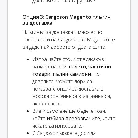
доставчикът си сътрудничи.
Опция 3: Cargoson Magento плъгин
за доставка
Плъгинът за доставка с множество
превозвачи на Cargoson за Magento ще
ви даде най-доброто от двата свята:
Изпращайте стоки от всякакъв
размер: пакети,
палети, частични
товари, пълни камиони
. По
дяволите, можете дори да
показвате опции за доставка с
морски контейнери в магазина си,
ако желаете!
Вие и
само
вие ще бъдете този,
който
избира превозвачите
, които
искате да използвате.
С Cargoson можете дори да