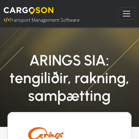
Transport Management Software
ARINGS SIA:
tengiliðir, rakning,
samþætting