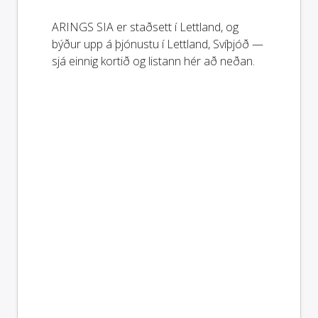
ARINGS SIA er staðsett í Lettland, og
býður upp á þjónustu í Lettland, Svíþjóð —
sjá einnig kortið og listann hér að neðan.