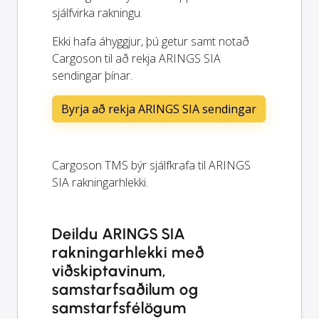
sjálfvirka rakningu.
Ekki hafa áhyggjur, þú getur samt notað
Cargoson til að rekja ARINGS SIA
sendingar þínar.
Byrja að rekja ARINGS SIA sendingar
Cargoson TMS býr sjálfkrafa til ARINGS
SIA rakningarhlekki.
Deildu ARINGS SIA
rakningarhlekki með
viðskiptavinum,
samstarfsaðilum og
samstarfsfélögum