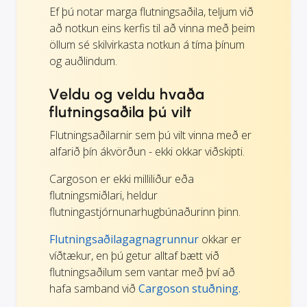
Ef þú notar marga flutningsaðila, teljum við
að notkun eins kerfis til að vinna með þeim
öllum sé skilvirkasta notkun á tíma þínum
og auðlindum.
Veldu og veldu hvaða
flutningsaðila þú vilt
Flutningsaðilarnir sem þú vilt vinna með er
alfarið þín ákvörðun - ekki okkar viðskipti.
Cargoson er ekki milliliður eða
flutningsmiðlari, heldur
flutningastjórnunarhugbúnaðurinn þinn.
Flutningsaðilagagnagrunnur
okkar er
víðtækur, en þú getur alltaf bætt við
flutningsaðilum sem vantar með því að
hafa samband við
Cargoson stuðning.