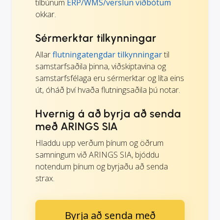
tilbúnum
ERP/WMS/verslun viðbótum
okkar.
Sérmerktar tilkynningar
Allar
flutningatengdar tilkynningar
til
samstarfsaðila þinna, viðskiptavina og
samstarfsfélaga eru sérmerktar og líta eins
út, óháð því hvaða flutningsaðila þú notar.
Hvernig á að byrja að senda
með ARINGS SIA
Hladdu upp verðum þínum og öðrum
samningum við ARINGS SIA, bjóddu
notendum þínum og byrjaðu að senda
strax.
Byrja að senda með