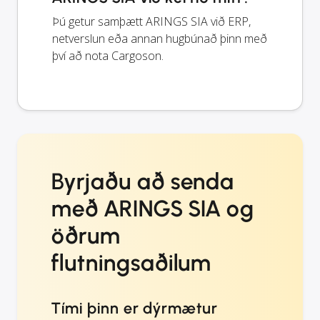
Þú getur samþætt ARINGS SIA við ERP,
netverslun eða annan hugbúnað þinn með
því að nota Cargoson.
Byrjaðu að senda
með ARINGS SIA og
öðrum
flutningsaðilum
Tími þinn er dýrmætur