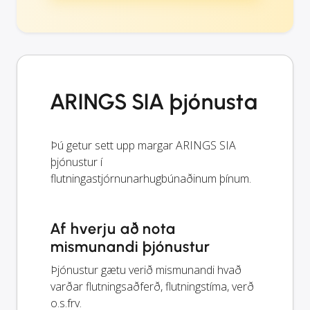
ARINGS SIA þjónusta
Þú getur sett upp margar ARINGS SIA
þjónustur í
flutningastjórnunarhugbúnaðinum þínum.
Af hverju að nota
mismunandi þjónustur
Þjónustur gætu verið mismunandi hvað
varðar flutningsaðferð, flutningstíma, verð
o.s.frv.