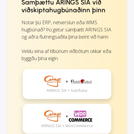
Samþættu ARINGS SIA við
viðskiptahugbúnaðinn þinn
Notar þú ERP, netverslun eða WMS
hugbúnað? Þú getur samþætt ARINGS SIA
og aðra flutningsaðila þína beint við hann.
Veldu eina af tilbúnum viðbótum okkar eða
byggðu þína eigin:
+
ARINGS SIA + Autofutur
+
ARINGS SIA + WooCommerce