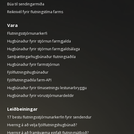
Búa til sendingarmiða
Reiknivél fyrir flutningstíma farms
Vara
Flutningsstjórnunarkerfi
Hugbúnaður fyrir stjórnun farmgjalda
Hugbúnaður fyrir stjórnun farmgjaldsálaga
Samþættingarhugbúnaður flutningsaðila
Hugbúnaður fyrir farmstjórnun
Fjölflutningshugbúnaður
Fjölflutningsaðila farm-API
Hugbúnaður fyrir tímasetningu lestunarbryggju
Hugbúnaður fyrir vörustjórnunardeildir
Leiðbeiningar
17 bestu flutningsstjórnunarkerfin fyrir sendendur
Hvernig á að velja fjölflutningshugbúnað?
Hvernig á að framkvæma einfalt flutningsútboð?