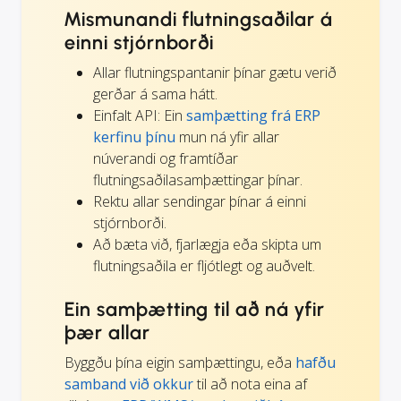
Mismunandi flutningsaðilar á
einni stjórnborði
Allar flutningspantanir þínar gætu verið
gerðar á sama hátt.
Einfalt API: Ein
samþætting frá ERP
kerfinu þínu
mun ná yfir allar
núverandi og framtíðar
flutningsaðilasamþættingar þínar.
Rektu allar sendingar þínar á einni
stjórnborði.
Að bæta við, fjarlægja eða skipta um
flutningsaðila er fljótlegt og auðvelt.
Ein samþætting til að ná yfir
þær allar
Byggðu þína eigin samþættingu, eða
hafðu
samband við okkur
til að nota eina af