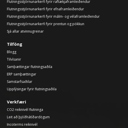
Flutningsstjórnunarkerfi fyrir raftækjaframleiðendur
Flutningsstjórnunarkerfi fyrir efnaframleiðendur
Flutningsstjórnunarkerfi fyrir málm- og vélaframleiðendur
Flutningsstjórnunarkerfi fyrir prentun og pökkun
Sjá allar atvinnugreinar
Tilföng
Blogg
Tilvísanir
Samþættingar flutningsaðila
ERP samþættingar
Samstarfsaðilar
Upplýsingar fyrir flutningsaðila
Verkfæri
CO2 reiknivél flutninga
Leit að þjóðhátíðardögum
Incoterms reiknivél