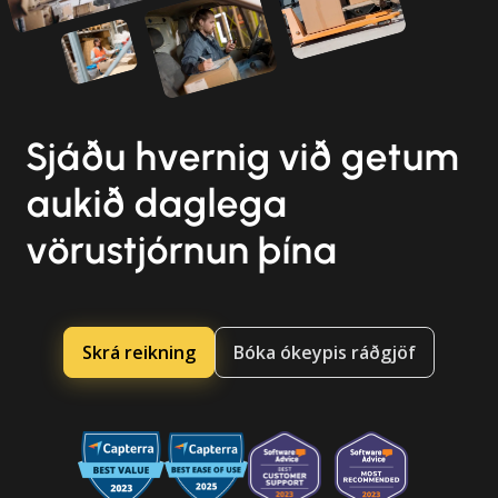
Sjáðu hvernig við getum
aukið daglega
vörustjórnun þína
Skrá reikning
Bóka ókeypis ráðgjöf