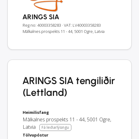
ARINGS SIA
Reg no: 40003358283
· VAT: LV40003358283
Mālkalnes prospekts 11 - 44, 5001 Ogre, Latvia
ARINGS SIA tengiliðir
(Lettland)
Heimilisfang
Mālkalnes prospekts 11 - 44
,
5001
Ogre
,
Latvia
Fá leiðarlýsingu
Tölvupóstur