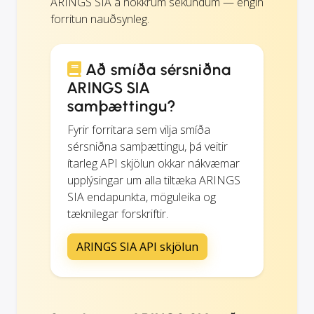
ARINGS SIA á nokkrum sekúndum — engin
forritun nauðsynleg.
Að smíða sérsniðna
ARINGS SIA
samþættingu?
Fyrir forritara sem vilja smíða
sérsniðna samþættingu, þá veitir
ítarleg API skjölun okkar nákvæmar
upplýsingar um alla tiltæka ARINGS
SIA endapunkta, möguleika og
tæknilegar forskriftir.
ARINGS SIA API skjölun