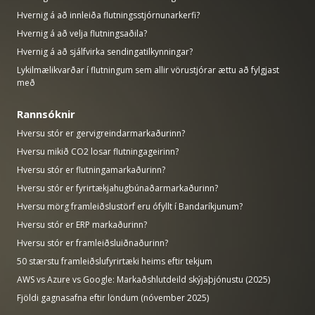
Hvernig á að innleiða flutningsstjórnunarkerfi?
Hvernig á að velja flutningsaðila?
Hvernig á að sjálfvirka sendingatilkynningar?
Lykilmælikvarðar í flutningum sem allir vörustjórar ættu að fylgjast
með
Rannsóknir
Hversu stór er gervigreindarmarkaðurinn?
Hversu mikið CO2 losar flutningageirinn?
Hversu stór er flutningamarkaðurinn?
Hversu stór er fyrirtækjahugbúnaðarmarkaðurinn?
Hversu mörg framleiðslustörf eru ófyllt í Bandaríkjunum?
Hversu stór er ERP markaðurinn?
Hversu stór er framleiðsluiðnaðurinn?
50 stærstu framleiðslufyrirtæki heims eftir tekjum
AWS vs Azure vs Google: Markaðshlutdeild skýjaþjónustu (2025)
Fjöldi gagnasafna eftir löndum (nóvember 2025)