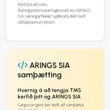
Með því að nota
flutningastjórnunarhugbúnað eru ARINGS
SIA rakningarhlekkir sjálfkrafa deilt með
viðskiptavinum þínum.
ARINGS SIA
samþætting
Hvernig á að tengja TMS
kerfið þitt og ARINGS SIA
Cargoson gerir þér kleift að samþætta