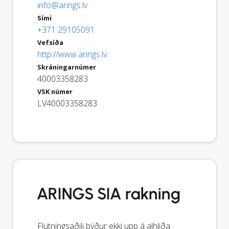
info@arings.lv
Sími
+371 29105091
Vefsíða
http://www.arings.lv
Skráningarnúmer
40003358283
VSK númer
LV40003358283
ARINGS SIA rakning
Flutningsaðili býður ekki upp á alhliða