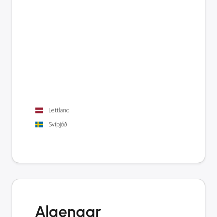
Lettland
Svíþjóð
Algengar