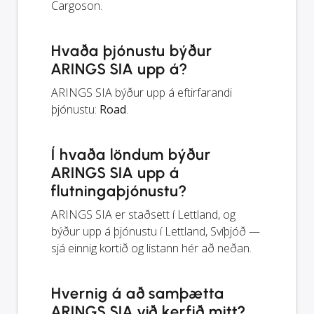
Cargoson.
Hvaða þjónustu býður
ARINGS SIA upp á?
ARINGS SIA býður upp á eftirfarandi
þjónustu:
Road
.
Í hvaða löndum býður
ARINGS SIA upp á
flutningaþjónustu?
ARINGS SIA er staðsett í Lettland, og
býður upp á þjónustu í Lettland, Svíþjóð —
sjá einnig kortið og listann hér að neðan.
Hvernig á að samþætta
ARINGS SIA við kerfið mitt?