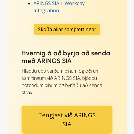
ARINGS SIA + Workday
integration
Skoða allar samþættingar
Hvernig á að byrja að senda
með ARINGS SIA
Hladdu upp verðum þínum og öðrum
samningum við ARINGS SIA, bjóddu
notendum þínum og byrjaðu að senda
strax.
Tengjast við ARINGS
SIA