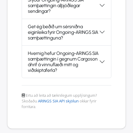
samþættingin alþjóðlegar
sendingar?
Get ég beðið um sérsniðna
eiginleika fyrir Ongoing-ARINGS SIA
samþættinguna?
Hvernig hefur Ongoing-ARINGS SIA
samþættingin í gegnum Cargoson
áhrif á vinnuflæði mitt og
viðskiptaferla?
Ertu að leita að tæknilegum upplýsingum?
Skoðaðu
ARINGS SIA API skjölun
okkar fyrir
forritara.