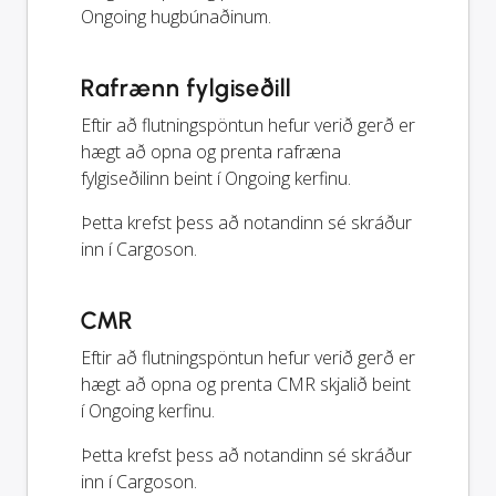
Ongoing hugbúnaðinum.
Rafrænn fylgiseðill
Eftir að flutningspöntun hefur verið gerð er
hægt að opna og prenta rafræna
fylgiseðilinn beint í Ongoing kerfinu.
Þetta krefst þess að notandinn sé skráður
inn í Cargoson.
CMR
Eftir að flutningspöntun hefur verið gerð er
hægt að opna og prenta CMR skjalið beint
í Ongoing kerfinu.
Þetta krefst þess að notandinn sé skráður
inn í Cargoson.