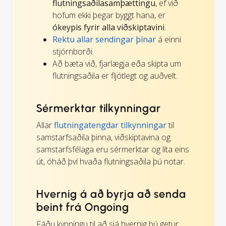
flutningsaðilasamþættingu
, ef við
höfum ekki þegar byggt hana, er
ókeypis fyrir alla viðskiptavini
.
Rektu allar sendingar þínar
á einni
stjórnborði.
Að bæta við, fjarlægja eða skipta um
flutningsaðila er fljótlegt og auðvelt.
Sérmerktar tilkynningar
Allar
flutningatengdar tilkynningar
til
samstarfsaðila þinna, viðskiptavina og
samstarfsfélaga eru sérmerktar og líta eins
út, óháð því hvaða flutningsaðila þú notar.
Hvernig á að byrja að senda
beint frá Ongoing
Fáðu kynningu til að sjá hvernig þú getur