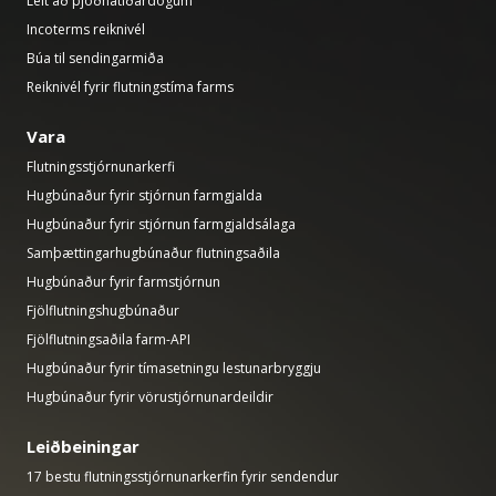
Leit að þjóðhátíðardögum
Incoterms reiknivél
Búa til sendingarmiða
Reiknivél fyrir flutningstíma farms
Vara
Flutningsstjórnunarkerfi
Hugbúnaður fyrir stjórnun farmgjalda
Hugbúnaður fyrir stjórnun farmgjaldsálaga
Samþættingarhugbúnaður flutningsaðila
Hugbúnaður fyrir farmstjórnun
Fjölflutningshugbúnaður
Fjölflutningsaðila farm-API
Hugbúnaður fyrir tímasetningu lestunarbryggju
Hugbúnaður fyrir vörustjórnunardeildir
Leiðbeiningar
17 bestu flutningsstjórnunarkerfin fyrir sendendur