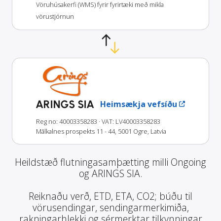
Vöruhúsakerfi (WMS) fyrir fyrirtæki með mikla
vörustjórnun
ARINGS SIA
Heimsækja vefsíðu
Reg no: 40003358283
· VAT: LV40003358283
Mālkalnes prospekts 11 - 44, 5001 Ogre, Latvia
Heildstæð flutningasamþætting milli Ongoing
og ARINGS SIA.
Reiknaðu verð, ETD, ETA, CO2; búðu til
vörusendingar, sendingarmerkimiða,
rakningarhlekki og sérmerktar tilkynningar