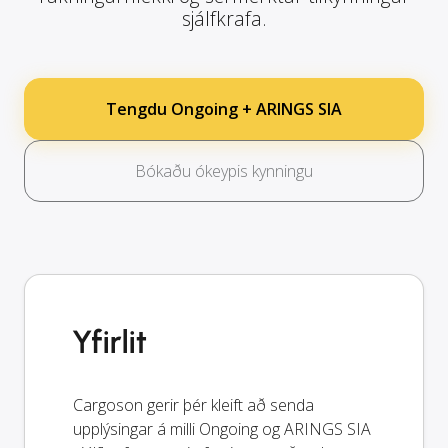
sjálfkrafa.
Tengdu Ongoing + ARINGS SIA
Bókaðu ókeypis kynningu
Yfirlit
Cargoson gerir þér kleift að senda
upplýsingar á milli Ongoing og ARINGS SIA