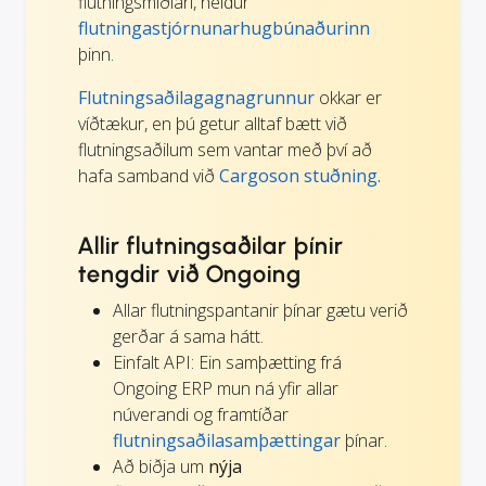
flutningsmiðlari, heldur
flutningastjórnunarhugbúnaðurinn
þinn.
Flutningsaðilagagnagrunnur
okkar er
víðtækur, en þú getur alltaf bætt við
flutningsaðilum sem vantar með því að
hafa samband við
Cargoson stuðning.
Allir flutningsaðilar þínir
tengdir við Ongoing
Allar flutningspantanir þínar gætu verið
gerðar á sama hátt.
Einfalt API: Ein samþætting frá
Ongoing ERP mun ná yfir allar
núverandi og framtíðar
flutningsaðilasamþættingar
þínar.
Að biðja um
nýja