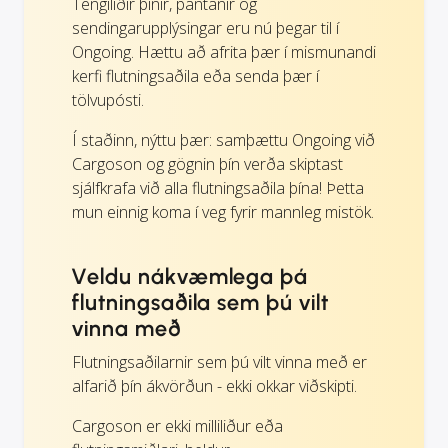
Tengiliðir þínir, pantanir og
sendingarupplýsingar eru nú þegar til í
Ongoing. Hættu að afrita þær í mismunandi
kerfi flutningsaðila eða senda þær í
tölvupósti.
Í staðinn, nýttu þær: samþættu Ongoing við
Cargoson og gögnin þín verða skiptast
sjálfkrafa við alla flutningsaðila þína! Þetta
mun einnig koma í veg fyrir mannleg mistök.
Veldu nákvæmlega þá
flutningsaðila sem þú vilt
vinna með
Flutningsaðilarnir sem þú vilt vinna með er
alfarið þín ákvörðun - ekki okkar viðskipti.
Cargoson er ekki milliliður eða