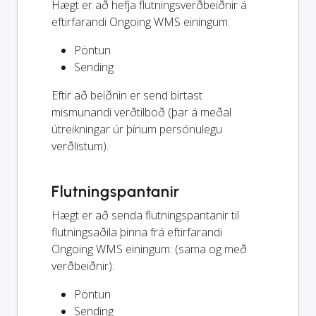
Hægt er að hefja flutningsverðbeiðnir á
eftirfarandi Ongoing WMS einingum:
Pöntun
Sending
Eftir að beiðnin er send birtast
mismunandi verðtilboð (þar á meðal
útreikningar úr þínum persónulegu
verðlistum).
Flutningspantanir
Hægt er að senda flutningspantanir til
flutningsaðila þinna frá eftirfarandi
Ongoing WMS einingum: (sama og með
verðbeiðnir):
Pöntun
Sending