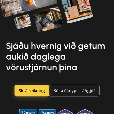
Sjáðu hvernig við getum
aukið daglega
vörustjórnun þína
Skrá reikning
Bóka ókeypis ráðgjöf