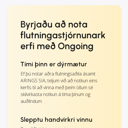
Byrjaðu að nota
flutningastjórnunark
erfi með Ongoing
Tími þinn er dýrmætur
Ef þú notar aðra flutningsaðila ásamt
ARINGS SIA, teljum við að notkun eins
kerfis til að vinna með þeim öllum sé
skilvirkasta notkun á tíma þínum og
auðlindum.
Slepptu handvirkri vinnu