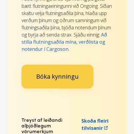
bætt flutningaeiningunni við Ongoing. Síðan
skaltu velja flutningsaðila þína, hlaða upp
verðum þínum og öðrum samningum við
flutningsaðila þína, bjóða notendum þínum
og byrja að senda strax. Sjáðu einnig:
Að
stilla flutningsaðila mína, verðlista og
notendur í Cargoson
.
Bóka kynningu
Treyst af leiðandi
Skoða fleiri
alþjóðlegum
tilvísanir
vörumerkjum