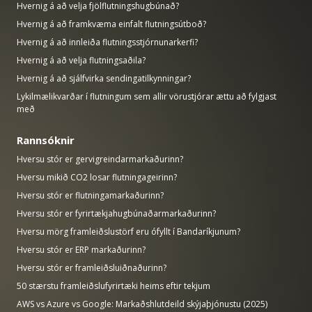
Hvernig á að velja fjölflutningshugbúnað?
Hvernig á að framkvæma einfalt flutningsútboð?
Hvernig á að innleiða flutningsstjórnunarkerfi?
Hvernig á að velja flutningsaðila?
Hvernig á að sjálfvirka sendingatilkynningar?
Lykilmælikvarðar í flutningum sem allir vörustjórar ættu að fylgjast
með
Rannsóknir
Hversu stór er gervigreindarmarkaðurinn?
Hversu mikið CO2 losar flutningageirinn?
Hversu stór er flutningamarkaðurinn?
Hversu stór er fyrirtækjahugbúnaðarmarkaðurinn?
Hversu mörg framleiðslustörf eru ófyllt í Bandaríkjunum?
Hversu stór er ERP markaðurinn?
Hversu stór er framleiðsluiðnaðurinn?
50 stærstu framleiðslufyrirtæki heims eftir tekjum
AWS vs Azure vs Google: Markaðshlutdeild skýjaþjónustu (2025)