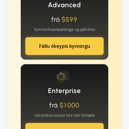
Advanced
frá
$599
Fyrir kerfissamþættingar og sjálfvirkni
Fáðu ókeypis kynningu
Enterprise
frá
$1000
Sérsniðnar lausnir fyrir stór fyrirtæki