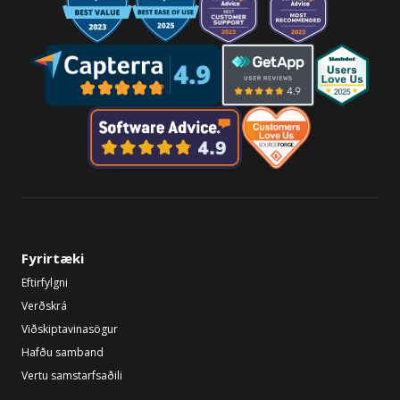
Fyrirtæki
Eftirfylgni
Verðskrá
Viðskiptavinasögur
Hafðu samband
Vertu samstarfsaðili