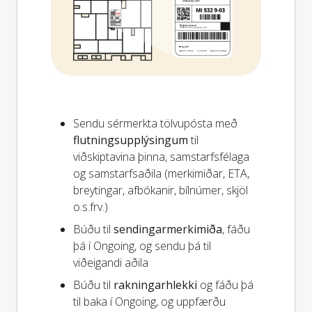
Sendu sérmerkta tölvupósta með
flutningsupplýsingum
til
viðskiptavina þinna, samstarfsfélaga
og samstarfsaðila (merkimiðar, ETA,
breytingar, afbókanir, bílnúmer, skjöl
o.s.frv.)
Búðu til
sendingarmerkimiða
, fáðu
þá í Ongoing, og sendu þá til
viðeigandi aðila
Búðu til
rakningarhlekki
og fáðu þá
til baka í Ongoing, og uppfærðu