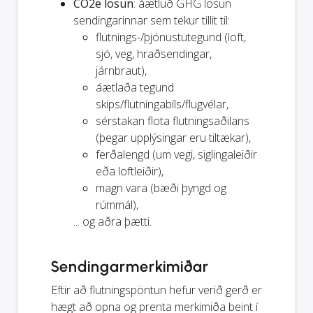
CO2e losun
: áætluð GHG losun
sendingarinnar sem tekur tillit til:
flutnings-/þjónustutegund (loft,
sjó, veg, hraðsendingar,
járnbraut),
áætlaða tegund
skips/flutningabíls/flugvélar,
sérstakan flota flutningsaðilans
(þegar upplýsingar eru tiltækar),
ferðalengd (um vegi, siglingaleiðir
eða loftleiðir),
magn vara (bæði þyngd og
rúmmál),
... og aðra þætti.
Sendingarmerkimiðar
Eftir að flutningspöntun hefur verið gerð er
hægt að opna og prenta merkimiða beint í