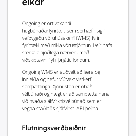
eikar
Ongoing er ört vaxandi
hugbúnaðarfyrirtæki sem sérhæfir sig í
vefbyggðu vöruhúsakerfi (WMS) fyrir
fyrirtæki með mikla vörustjórnun. Þeir hafa
sterka alþjóðlega nærveru með
viðskiptavini í yfir þrjátíu löndum.
Ongoing WMS er auðvelt að læra og
innleiða og hefur víðtækt vistkerfi
samþættinga. Þjónustan er óháð
vélbúnaði og hægt er að samþætta hana
við hvaða sjálfvirknisvélbúnað sem er
vegna staðlaðs sjálfvirkni API þeirra.
Flutningsverðbeiðnir