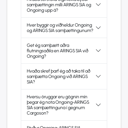
samþættingin milli ARINGS SIA og
Ongoing upp á?
Hver byggir og viðheldur Ongoing
og ARINGS SIA samþættingunum?
Get ég samþætt aðra
flutningsaðila en ARINGS SIA við
Ongoing?
Hvaða skref þarf ég að taka til að
samþætta Ongoing við ARINGS
SIA?
Hversu öruggar eru gögnin mín
þegar ég nota Ongoing-ARINGS
SIA samþættinguna í gegnum
Cargoson?
Styður Ongoing-ARINGS SIA