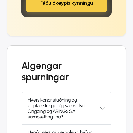
Fáðu ókeypis kynningu
Algengar
spurningar
Hvers konar stuðning og
uppfærslur get ég vænst fyrir
Ongoing og ARINGS SIA
samþættinguna?
Hvaða sérstöku eiginleika býður