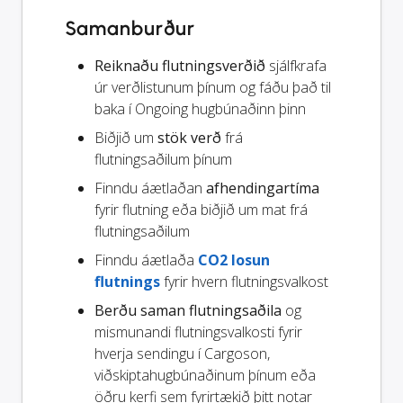
Samanburður
Reiknaðu flutningsverðið
sjálfkrafa
úr verðlistunum þínum og fáðu það til
baka í Ongoing hugbúnaðinn þinn
Biðjið um
stök verð
frá
flutningsaðilum þínum
Finndu áætlaðan
afhendingartíma
fyrir flutning eða biðjið um mat frá
flutningsaðilum
Finndu áætlaða
CO2 losun
flutnings
fyrir hvern flutningsvalkost
Berðu saman flutningsaðila
og
mismunandi flutningsvalkosti fyrir
hverja sendingu í Cargoson,
viðskiptahugbúnaðinum þínum eða
öðru kerfi sem fyrirtækið þitt notar