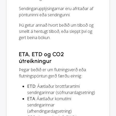
Sendingarupplýsingarnar eru afritaðar af
pöntuninni eða sendingunni.
Þú getur annað hvort beðið um tilboð og
smellt á hentugt tilboð, eða sleppt því og
gert beina bókun.
ETA, ETD og CO2
útreikningur
Þegar beðið er um flutningsverð eða
flutningspöntun gerð færðu einnig:
ETD
: Áætlaður brottfarartími
sendingarinnar (söfnunardagsetning)
ETA
: Áætlaður komutími
sendingarinnar
(afhendingardagsetning)