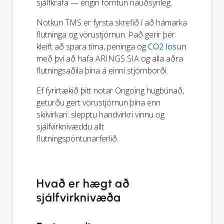
sjálfkrafa — engin forritun nauðsynleg.
Notkun TMS er fyrsta skrefið í að hámarka
flutninga og vörustjórnun. Það gerir þér
kleift að spara tíma, peninga og
CO2 losun
með því að hafa ARINGS SIA og alla aðra
flutningsaðila þína á einni stjórnborði.
Ef fyrirtækið þitt notar Ongoing hugbúnað,
geturðu gert vörustjórnun þína enn
skilvirkari: slepptu handvirkri vinnu og
sjálfvirknivæddu allt
flutningspöntunarferlið.
Hvað er hægt að
sjálfvirknivæða