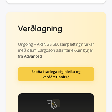
Verðlagning
Ongoing + ARINGS SIA samþættingin virkar
með öllum Cargoson áskriftarleiðum byrjar
frá
Advanced
.
Skoða ítarlega eiginleika og
verðáætlanir