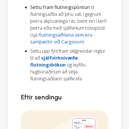
Settu fram flutningspöntun
til
flutningsaðila að þínu vali, í gegnum
þeirra ákjósanlega rás: beint inn í kerfi
þeirra eða með sjálfvirkum tölvupósti
(sjá
flutningsaðilana sem eru
samþættir við Cargoson
)
Settu upp fyrirfram skilgreindar reglur
til að
sjálfvirknivæða
flutningsbókun
og leyfðu
hugbúnaðinum að velja
flutningsaðilann sjálfkrafa
Eftir sendingu