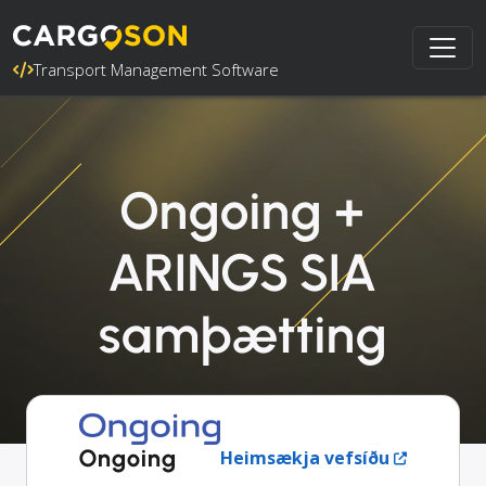
Transport Management Software
Ongoing +
ARINGS SIA
samþætting
Ongoing
Heimsækja vefsíðu