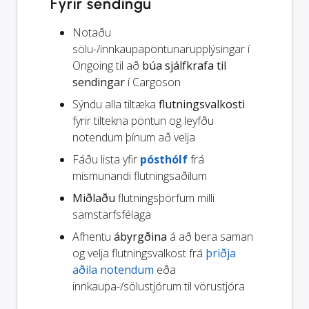
Fyrir sendingu
Notaðu
sölu-/innkaupapöntunarupplýsingar í
Ongoing til að
búa sjálfkrafa til
sendingar
í Cargoson
Sýndu alla tiltæka
flutningsvalkosti
fyrir tiltekna pöntun og leyfðu
notendum þínum að velja
Fáðu lista yfir
pósthólf
frá
mismunandi flutningsaðilum
Miðlaðu
flutningsþörfum milli
samstarfsfélaga
Afhentu
ábyrgðina
á að bera saman
og velja flutningsvalkost frá
þriðja
aðila notendum
eða
innkaupa-/sölustjórum til vörustjóra