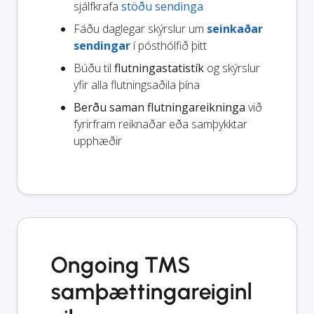
sjálfkrafa
stöðu sendinga
Fáðu daglegar skýrslur um
seinkaðar
sendingar
í pósthólfið þitt
Búðu til
flutningastatistík
og skýrslur
yfir alla flutningsaðila þína
Berðu saman flutningareikninga
við
fyrirfram reiknaðar eða samþykktar
upphæðir
Ongoing TMS
samþættingareiginl