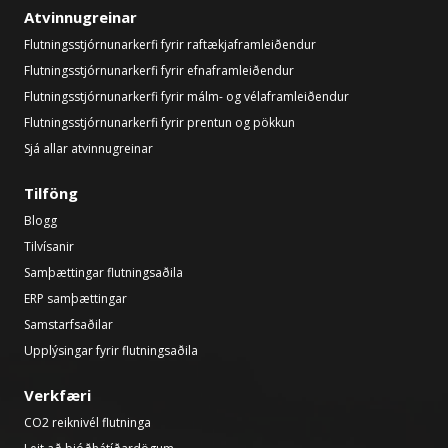
Atvinnugreinar
Flutningsstjórnunarkerfi fyrir raftækjaframleiðendur
Flutningsstjórnunarkerfi fyrir efnaframleiðendur
Flutningsstjórnunarkerfi fyrir málm- og vélaframleiðendur
Flutningsstjórnunarkerfi fyrir prentun og pökkun
Sjá allar atvinnugreinar
Tilföng
Blogg
Tilvísanir
Samþættingar flutningsaðila
ERP samþættingar
Samstarfsaðilar
Upplýsingar fyrir flutningsaðila
Verkfæri
CO2 reiknivél flutninga