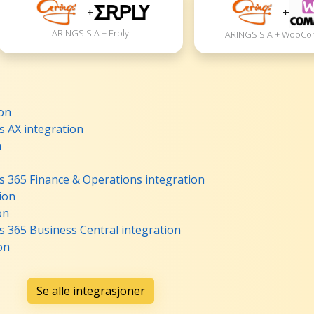
+
+
ARINGS SIA + Erply
ARINGS SIA + WooC
on
 AX integration
n
 365 Finance & Operations integration
ion
on
 365 Business Central integration
on
Se alle integrasjoner