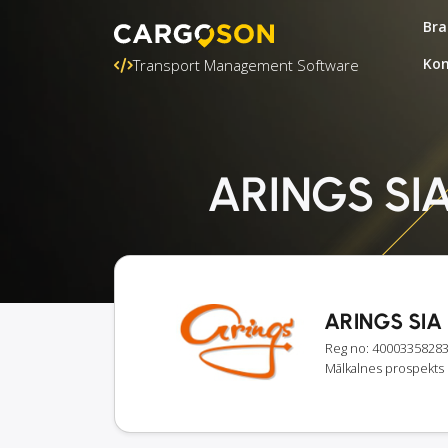
Bra
Kon
Transport Management Software
ARINGS SIA:
ARINGS SIA
Reg no: 4000335828
Mālkalnes prospekts 1