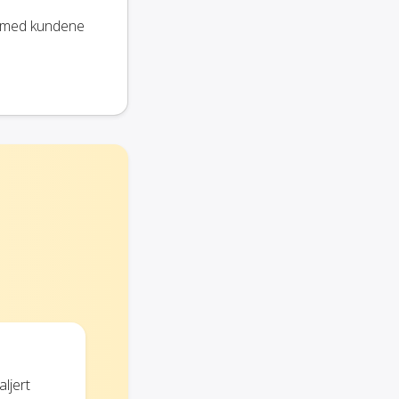
k med kundene
ljert