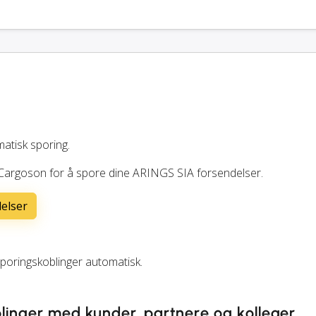
matisk sporing.
e Cargoson for å spore dine ARINGS SIA forsendelser.
delser
oringskoblinger automatisk.
linger med kunder, partnere og kolleger