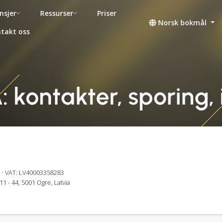
nsjer
Ressurser
Priser
Norsk bokmål
takt oss
 kontakter, sporing,
3
· VAT: LV40003358283
1 - 44, 5001 Ogre, Latvia