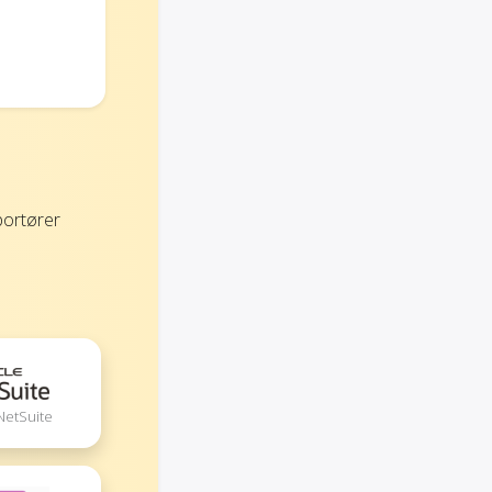
portører
NetSuite