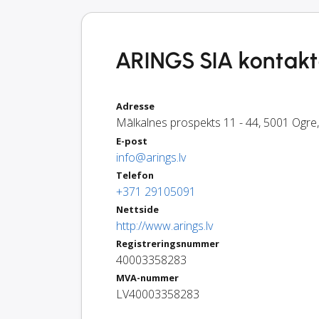
ARINGS SIA kontakt
Adresse
Mālkalnes prospekts 11 - 44
,
5001
Ogre
E-post
info@arings.lv
Telefon
+371 29105091
Nettside
http://www.arings.lv
Registreringsnummer
40003358283
MVA-nummer
LV40003358283