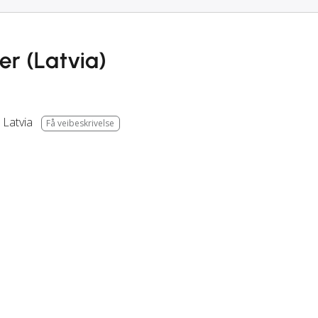
er (Latvia)
,
Latvia
Få veibeskrivelse