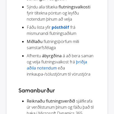
Sýndu alla tiltæka
flutningsvalkosti
fyrir tiltekna pöntun og leyfðu
notendum þínum að velja
Fáðu lista yfir
pósthólf
frá
mismunandi flutningsaðilum
Miðlaðu
flutningsþörfum milli
samstarfsfélaga
Afhentu
ábyrgðina
á að bera saman
og velja flutningsvalkost frá
þriðja
aðila notendum
eða
innkaupa-/sölustjórum til vörustjóra
Samanburður
Reiknaðu flutningsverðið
sjálfkrafa
úr verðlistunum þínum og fáðu það til
baka í Microsoft Dynamics 365