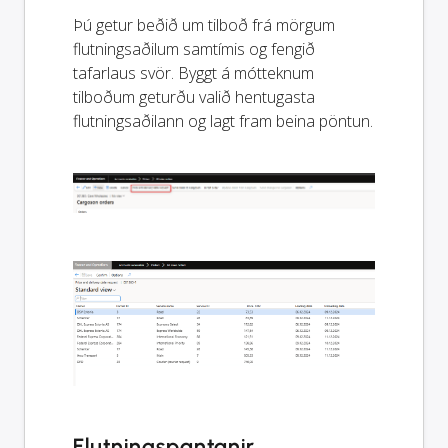
Þú getur beðið um tilboð frá mörgum
flutningsaðilum samtímis og fengið
tafarlaus svör. Byggt á mótteknum
tilboðum geturðu valið hentugasta
flutningsaðilann og lagt fram beina pöntun.
Flutningspantanir