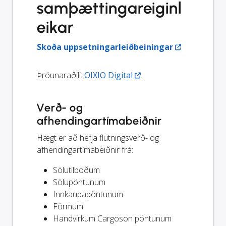
samþættingareiginl
eikar
Skoða uppsetningarleiðbeiningar
Þróunaraðili:
OIXIO Digital
.
Verð- og
afhendingartímabeiðnir
Hægt er að hefja flutningsverð- og
afhendingartímabeiðnir frá:
Sölutilboðum
Sölupöntunum
Innkaupapöntunum
Förmum
Handvirkum Cargoson pöntunum