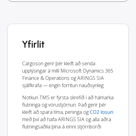
Yfirlit
Cargoson gerir þér kleift að senda
upplýsingar á milli Microsoft Dynamics 365
Finance & Operations og ARINGS SIA
sjálfkrafa — engin forritun nauðsynleg.
Notkun TMS er fyrsta skrefið í að hámarka
flutninga og vörustjórnun. Það gerir þér
kleift að spara tíma, peninga og
CO2 losun
með því að hafa ARINGS SIA og alla aðra
flutningsaðila þína á einni stjórnborði.