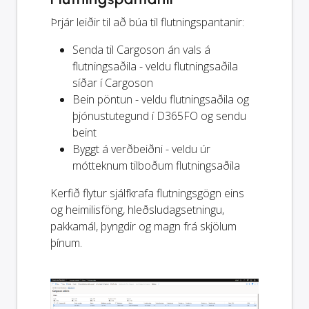
Þrjár leiðir til að búa til flutningspantanir:
Senda til Cargoson án vals á
flutningsaðila - veldu flutningsaðila
síðar í Cargoson
Bein pöntun - veldu flutningsaðila og
þjónustutegund í D365FO og sendu
beint
Byggt á verðbeiðni - veldu úr
mótteknum tilboðum flutningsaðila
Kerfið flytur sjálfkrafa flutningsgögn eins
og heimilisföng, hleðsludagsetningu,
pakkamál, þyngdir og magn frá skjölum
þínum.