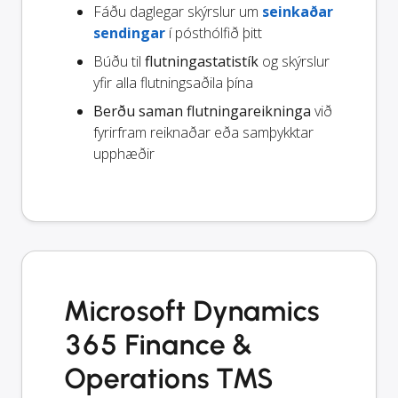
Fáðu daglegar skýrslur um
seinkaðar
sendingar
í pósthólfið þitt
Búðu til
flutningastatistík
og skýrslur
yfir alla flutningsaðila þína
Berðu saman flutningareikninga
við
fyrirfram reiknaðar eða samþykktar
upphæðir
Microsoft Dynamics
365 Finance &
Operations TMS