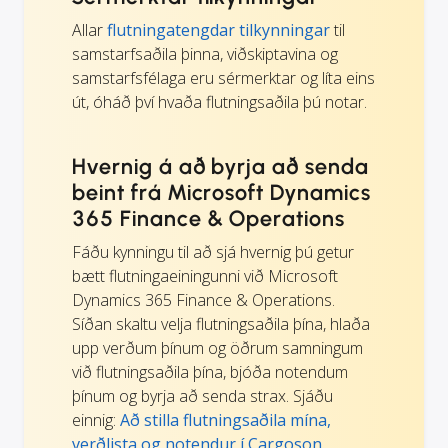
Allar
flutningatengdar tilkynningar
til
samstarfsaðila þinna, viðskiptavina og
samstarfsfélaga eru sérmerktar og líta eins
út, óháð því hvaða flutningsaðila þú notar.
Hvernig á að byrja að senda
beint frá Microsoft Dynamics
365 Finance & Operations
Fáðu kynningu til að sjá hvernig þú getur
bætt flutningaeiningunni við Microsoft
Dynamics 365 Finance & Operations.
Síðan skaltu velja flutningsaðila þína, hlaða
upp verðum þínum og öðrum samningum
við flutningsaðila þína, bjóða notendum
þínum og byrja að senda strax. Sjáðu
einnig:
Að stilla flutningsaðila mína,
verðlista og notendur í Cargoson
.