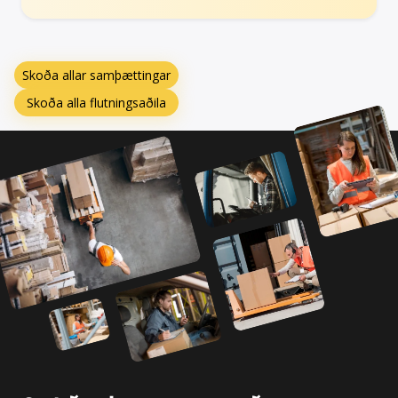
Skoða allar samþættingar
Skoða alla flutningsaðila