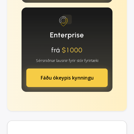
Enterprise
frá
$1000
Sérsniðnar lausnir fyrir stór fyrirtæki
Fáðu ókeypis kynningu