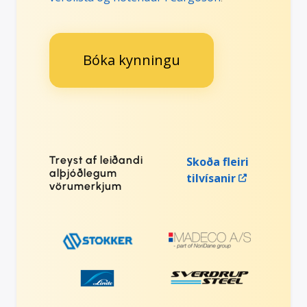
Bóka kynningu
Treyst af leiðandi
Skoða fleiri
alþjóðlegum
tilvísanir
vörumerkjum