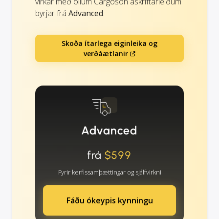
virkar með öllum Cargoson áskriftarleiðum
byrjar frá
Advanced
.
Skoða ítarlega eiginleika og
verðáætlanir
Advanced
frá
$599
Fyrir kerfissamþættingar og sjálfvirkni
Fáðu ókeypis kynningu