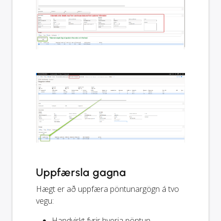
Uppfærsla gagna
Hægt er að uppfæra pöntunargögn á tvo
vegu:
Handvirkt fyrir hverja pöntun