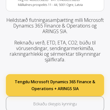
Mālkalnes prospekts 11 - 44, 5001 Ogre, Latvia
Heildstæð flutningasamþætting milli Microsoft
Dynamics 365 Finance & Operations og
ARINGS SIA.
Reiknaðu verð, ETD, ETA, CO2; búðu til
vörusendingar, sendingarmerkimiða,
rakningarhlekki og sérmerktar tilkynningar
sjálfkrafa.
Tengdu Microsoft Dynamics 365 Finance &
Operations + ARINGS SIA
Bókaðu ókeypis kynningu