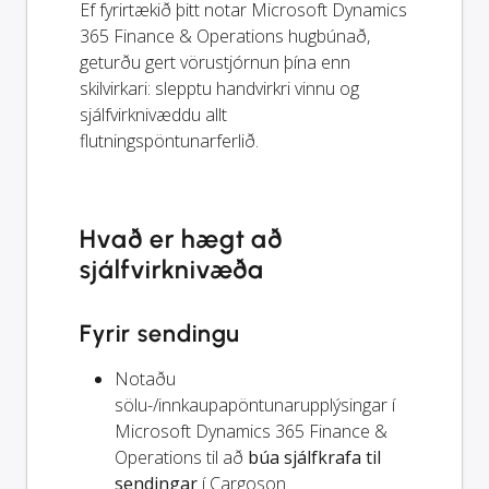
Ef fyrirtækið þitt notar Microsoft Dynamics
365 Finance & Operations hugbúnað,
geturðu gert vörustjórnun þína enn
skilvirkari: slepptu handvirkri vinnu og
sjálfvirknivæddu allt
flutningspöntunarferlið.
Hvað er hægt að
sjálfvirknivæða
Fyrir sendingu
Notaðu
sölu-/innkaupapöntunarupplýsingar í
Microsoft Dynamics 365 Finance &
Operations til að
búa sjálfkrafa til
sendingar
í Cargoson