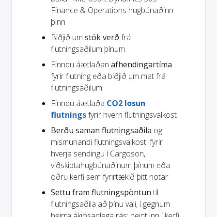
Finance & Operations hugbúnaðinn
þinn
Biðjið um
stök verð
frá
flutningsaðilum þínum
Finndu áætlaðan
afhendingartíma
fyrir flutning eða biðjið um mat frá
flutningsaðilum
Finndu áætlaða
CO2 losun
flutnings
fyrir hvern flutningsvalkost
Berðu saman flutningsaðila
og
mismunandi flutningsvalkosti fyrir
hverja sendingu í Cargoson,
viðskiptahugbúnaðinum þínum eða
öðru kerfi sem fyrirtækið þitt notar
Settu fram flutningspöntun
til
flutningsaðila að þínu vali, í gegnum
þeirra ákjósanlega rás: beint inn í kerfi