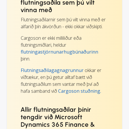
flutningsaðila sem þú vilt
vinna með
Flutningsaðilarnir sem þú vilt vinna með er
alfarið þín ákvörðun - ekki okkar viðskipti.
Cargoson er ekki milliliður eða
flutningsmiðlari, heldur
flutningastjórnunarhugbúnaðurinn
þinn.
Flutningsaðilagagnagrunnur
okkar er
víðtækur, en þú getur alltaf bætt við
flutningsaðilum sem vantar með því að
hafa samband við
Cargoson stuðning.
Allir flutningsaðilar þínir
tengdir við Microsoft
Dynamics 365 Finance &