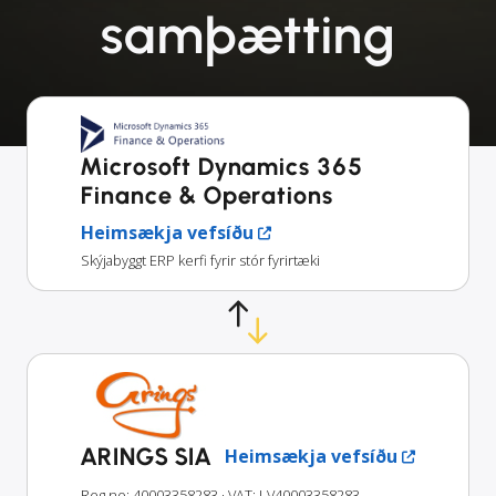
samþætting
Microsoft Dynamics 365
Finance & Operations
Heimsækja vefsíðu
Skýjabyggt ERP kerfi fyrir stór fyrirtæki
ARINGS SIA
Heimsækja vefsíðu
Reg no: 40003358283
· VAT: LV40003358283