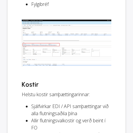
Fylgibréf
Kostir
Helstu kostir samþættingarinnar:
Sjálfvirkar EDI / API samþættingar við
alla flutningsaðila þína
Allir flutningsvalkostir og verð beint í
FO