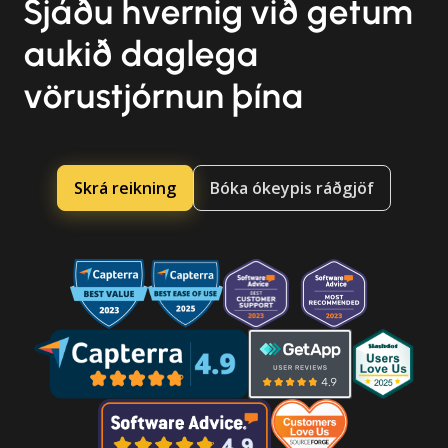
Sjáðu hvernig við getum
aukið daglega
vörustjórnun þína
Skrá reikning
Bóka ókeypis ráðgjöf