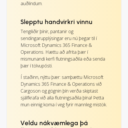
auðlindum.
Slepptu handvirkri vinnu
Tengiliðir þínir, pantanir og
sendingarupplýsingar eru nú þegar til í
Microsoft Dynamics 365 Finance &
Operations. Hættu að afrita þær í
mismunandi kerfi flutningsaðila eða senda
þær í tölvupósti.
Í staðinn, nýttu þær: samþættu Microsoft
Dynamics 365 Finance & Operations við
Cargoson og gögnin þín verða skiptast
sjálfkrafa við alla flutningsaðila þína! Þetta
mun einnig koma í veg fyrir mannleg mistök.
Veldu nákvæmlega þá