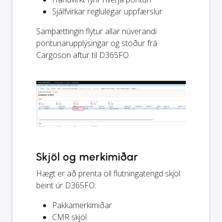
Sjálfvirkar reglulegar uppfærslur
Samþættingin flytur allar núverandi
pöntunarupplýsingar og stöður frá
Cargoson aftur til D365FO.
Skjöl og merkimiðar
Hægt er að prenta öll flutningatengd skjöl
beint úr D365FO:
Pakkamerkimiðar
CMR skjöl