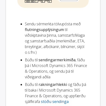
Sendu sérmerkta tölvupósta með
flutningsupplýsingum
til
viðskiptavina þinna, samstarfsfélaga
og samstarfsaðila (merkimiðar, ETA,
breytingar, afbókanir, bílnúmer, skjöl
o.s.frv.)
Búðu til
sendingarmerkimiða
, fáðu
þá í Microsoft Dynamics 365 Finance
& Operations, og sendu þá til
viðeigandi aðila
Búðu til
rakningarhlekki
og fáðu þá
til baka í Microsoft Dynamics 365
Finance & Operations, og uppfærðu
sjálfkrafa
stöðu sendinga