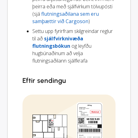
þeirra eða með sjálfvirkum tölvupósti
(sjá
flutningsaðilana sem eru
samþættir við Cargoson
)
Settu upp fyrirfram skilgreindar reglur
til að
sjálfvirknivæða
flutningsbókun
og leyfðu
hugbúnaðinum að velja
flutningsaðilann sjálfkrafa
Eftir sendingu