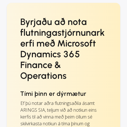
Byrjaðu að nota
flutningastjórnunark
erfi með Microsoft
Dynamics 365
Finance &
Operations
Tími þinn er dýrmætur
Ef þú notar aðra flutningsaðila ásamt
ARINGS SIA, teljum við að notkun eins
kerfis til að vinna með þeim öllum sé
skilvirkasta notkun á tíma þínum og