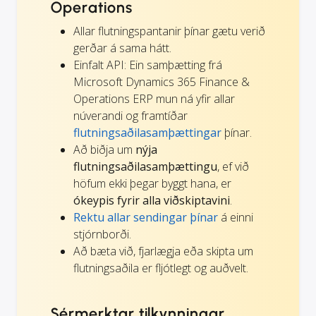
Operations
Allar flutningspantanir þínar gætu verið
gerðar á sama hátt.
Einfalt API: Ein samþætting frá
Microsoft Dynamics 365 Finance &
Operations ERP mun ná yfir allar
núverandi og framtíðar
flutningsaðilasamþættingar
þínar.
Að biðja um
nýja
flutningsaðilasamþættingu
, ef við
höfum ekki þegar byggt hana, er
ókeypis fyrir alla viðskiptavini
.
Rektu allar sendingar þínar
á einni
stjórnborði.
Að bæta við, fjarlægja eða skipta um
flutningsaðila er fljótlegt og auðvelt.
Sérmerktar tilkynningar