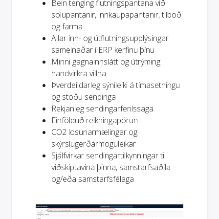
Bein tenging flutningspantana við
sölupantanir, innkaupapantanir, tilboð
og farma
Allar inn- og útflutningsupplýsingar
sameinaðar í ERP kerfinu þínu
Minni gagnainnslátt og útrýming
handvirkra villna
Þverdeildarleg sýnileiki á tímasetningu
og stöðu sendinga
Rekjanleg sendingarferilssaga
Einfölduð reikningapörun
CO2 losunarmælingar og
skýrslugerðarmöguleikar
Sjálfvirkar sendingartilkynningar til
viðskiptavina þinna, samstarfsaðila
og/eða samstarfsfélaga