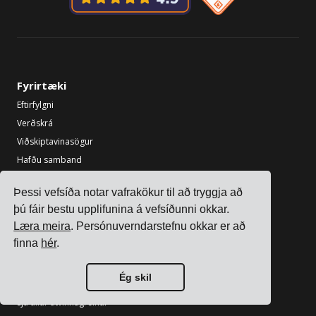
Fyrirtæki
Eftirfylgni
Verðskrá
Viðskiptavinasögur
Hafðu samband
Vertu samstarfsaðili
Þessi vefsíða notar vafrakökur til að tryggja að
Atvinnugreinar
þú fáir bestu upplifunina á vefsíðunni okkar.
Læra meira
. Persónuverndarstefnu okkar er að
Flutningsstjórnunarkerfi fyrir raftækjaframleiðendur
finna
hér
.
Flutningsstjórnunarkerfi fyrir efnaframleiðendur
Flutningsstjórnunarkerfi fyrir málm- og vélaframleiðendur
Ég skil
Flutningsstjórnunarkerfi fyrir prentun og pökkun
Sjá allar atvinnugreinar