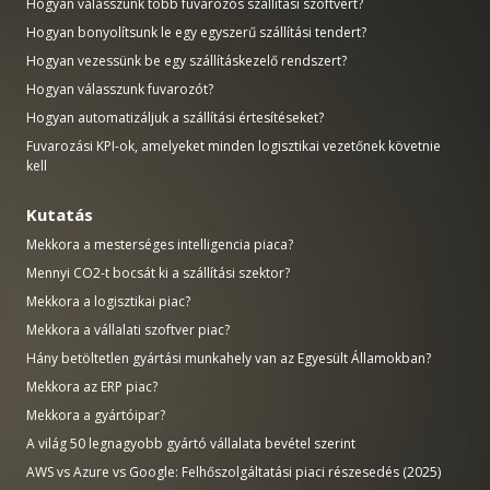
Hogyan válasszunk több fuvarozós szállítási szoftvert?
Hogyan bonyolítsunk le egy egyszerű szállítási tendert?
Hogyan vezessünk be egy szállításkezelő rendszert?
Hogyan válasszunk fuvarozót?
Hogyan automatizáljuk a szállítási értesítéseket?
Fuvarozási KPI-ok, amelyeket minden logisztikai vezetőnek követnie
kell
Kutatás
Mekkora a mesterséges intelligencia piaca?
Mennyi CO2-t bocsát ki a szállítási szektor?
Mekkora a logisztikai piac?
Mekkora a vállalati szoftver piac?
Hány betöltetlen gyártási munkahely van az Egyesült Államokban?
Mekkora az ERP piac?
Mekkora a gyártóipar?
A világ 50 legnagyobb gyártó vállalata bevétel szerint
AWS vs Azure vs Google: Felhőszolgáltatási piaci részesedés (2025)