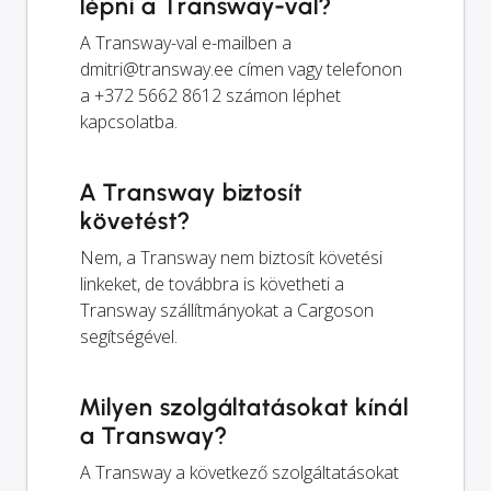
lépni a Transway-val?
A Transway-val e-mailben a
dmitri@transway.ee
címen vagy telefonon
a +372 5662 8612 számon léphet
kapcsolatba.
A Transway biztosít
követést?
Nem, a Transway nem biztosít követési
linkeket, de továbbra is követheti a
Transway szállítmányokat a Cargoson
segítségével.
Milyen szolgáltatásokat kínál
a Transway?
A Transway a következő szolgáltatásokat