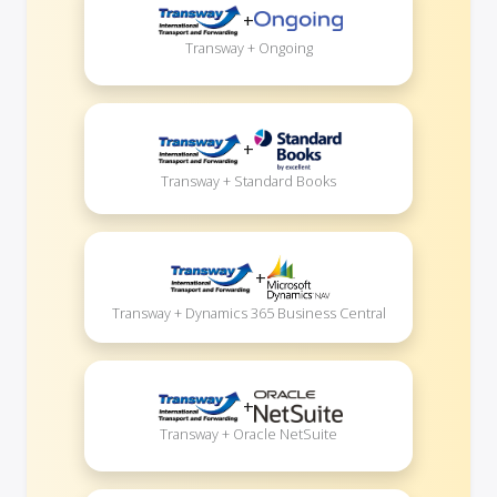
+
Transway + Ongoing
+
Transway + Standard Books
+
Transway + Dynamics 365 Business Central
+
Transway + Oracle NetSuite