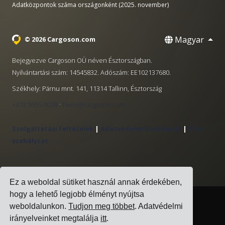
Adatközpontok száma országonként (2025. november)
Magyar
© 2026 Cargoson.com
Bejegyezve Cargoson OÜ néven Észtországban.
Nyilvántartási szám: 14545832. Adószám: EE102137680.
Székhely: Pärnu mnt. 141, 11314 Tallinn, Észtország
·
+372 5555 0028
hello@cargoson.com
Szolgáltatási Feltételek
|
Adatvédelmi Szabályzat
|
Süti
szabályzat
Ez a weboldal sütiket használ annak érdekében,
hogy a lehető legjobb élményt nyújtsa
weboldalunkon.
Tudjon meg többet
. Adatvédelmi
irányelveinket megtalálja
itt
.