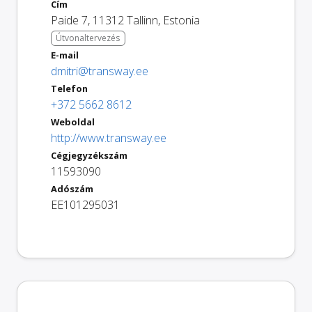
Cím
Paide 7
,
11312
Tallinn
,
Estonia
Útvonaltervezés
E-mail
dmitri@transway.ee
Telefon
+372 5662 8612
Weboldal
http://www.transway.ee
Cégjegyzékszám
11593090
Adószám
EE101295031