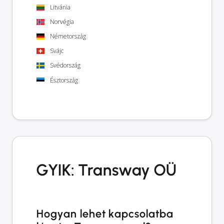
Litvánia
Norvégia
Németország
Svájc
Svédország
Észtország
GYIK: Transway OÜ
Hogyan lehet kapcsolatba