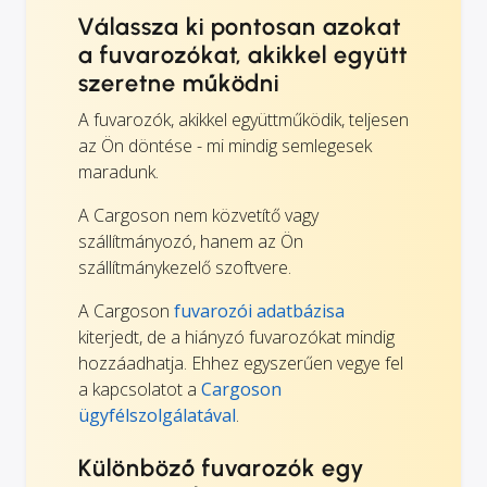
Válassza ki pontosan azokat
a fuvarozókat, akikkel együtt
szeretne működni
A fuvarozók, akikkel együttműködik, teljesen
az Ön döntése - mi mindig semlegesek
maradunk.
A Cargoson nem közvetítő vagy
szállítmányozó, hanem az Ön
szállítmánykezelő szoftvere.
A Cargoson
fuvarozói adatbázisa
kiterjedt, de a hiányzó fuvarozókat mindig
hozzáadhatja. Ehhez egyszerűen vegye fel
a kapcsolatot a
Cargoson
ügyfélszolgálatával
.
Különböző fuvarozók egy