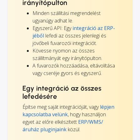
irányítópulton
Minden szállítási megrendelést
ugyanúgy adhat le.
Egyszerű API: Egy
integráció az ERP-
jéből
lefedi az összes jelenlegi és
jövőbeli fuvarozói integrációt.
Kövesse nyomon az összes
szállítmányát egy irányítópulton.
A fuvarozók hozzáadása, eltávolítása
vagy cseréje gyors és egyszerű.
Egy integráció az összes
lefedésére
Építse meg saját integrációját, vagy
lépjen
kapcsolatba velünk
, hogy használjon
egyet az előre elkészített
ERP/WMS/
áruház pluginjaink
közül.