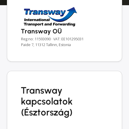
Transway OÜ
Reg no: 11593090
· VAT: EE101295031
Paide 7, 11312 Tallinn, Estonia
Transway
kapcsolatok
(Észtország)