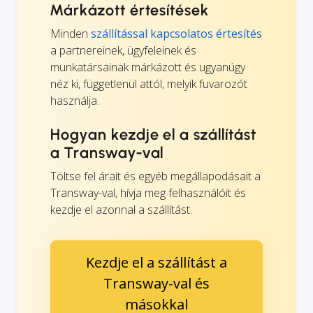
Márkázott értesítések
Minden
szállítással kapcsolatos értesítés
a partnereinek, ügyfeleinek és
munkatársainak márkázott és ugyanúgy
néz ki, függetlenül attól, melyik fuvarozót
használja.
Hogyan kezdje el a szállítást
a Transway-val
Töltse fel árait és egyéb megállapodásait a
Transway-val, hívja meg felhasználóit és
kezdje el azonnal a szállítást.
Kezdje el a szállítást a
Transway-val és
másokkal