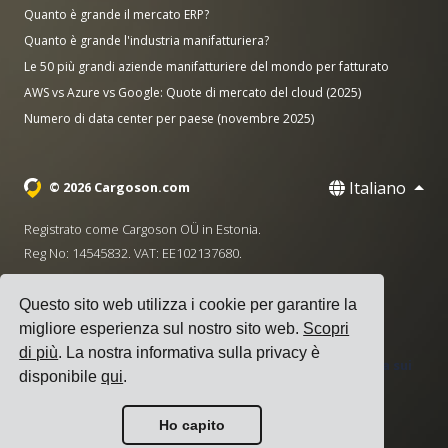
Quanto è grande il mercato ERP?
Quanto è grande l'industria manifatturiera?
Le 50 più grandi aziende manifatturiere del mondo per fatturato
AWS vs Azure vs Google: Quote di mercato del cloud (2025)
Numero di data center per paese (novembre 2025)
Italiano
© 2026 Cargoson.com
Registrato come Cargoson OÜ in Estonia.
Reg No: 14545832. VAT: EE102137680.
Sede centrale: Pärnu mnt. 141, 11314 Tallinn, Estonia
Questo sito web utilizza i cookie per garantire la
·
+372 5555 0028
hello@cargoson.com
migliore esperienza sul nostro sito web.
Scopri
di più
. La nostra informativa sulla privacy è
Termini di Servizio
|
Informativa sulla Privacy
|
Politica sui
disponibile
qui
.
Cookie
Ho capito