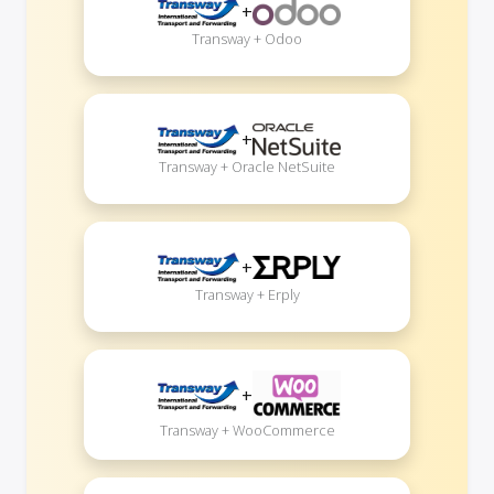
+
Transway + Odoo
+
Transway + Oracle NetSuite
+
Transway + Erply
+
Transway + WooCommerce