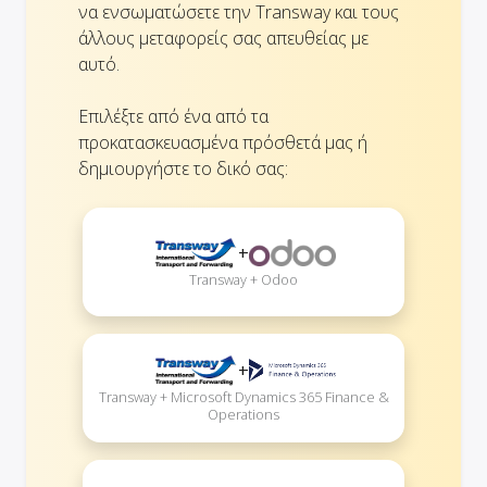
να ενσωματώσετε την Transway και τους
άλλους μεταφορείς σας απευθείας με
αυτό.
Επιλέξτε από ένα από τα
προκατασκευασμένα πρόσθετά μας ή
δημιουργήστε το δικό σας:
+
Transway + Odoo
+
Transway + Microsoft Dynamics 365 Finance &
Operations