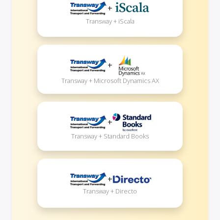
+
Transway + iScala
+
Transway + Microsoft Dynamics AX
+
Transway + Standard Books
+
Transway + Directo