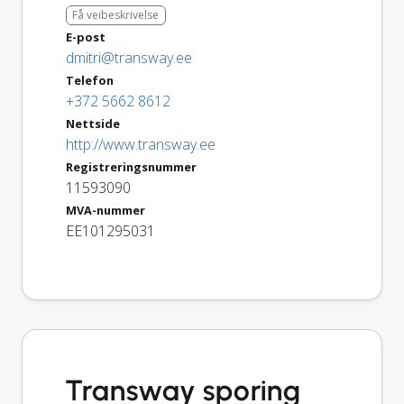
Få veibeskrivelse
E-post
dmitri@transway.ee
Telefon
+372 5662 8612
Nettside
http://www.transway.ee
Registreringsnummer
11593090
MVA-nummer
EE101295031
Transway sporing