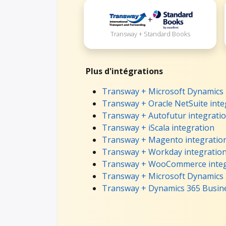
+
Transway + Standard Books
Plus d'intégrations
Transway + Microsoft Dynamics 3
Transway + Oracle NetSuite inte
Transway + Autofutur integrati
Transway + iScala integration
Transway + Magento integratio
Transway + Workday integratio
Transway + WooCommerce integ
Transway + Microsoft Dynamics 
Transway + Dynamics 365 Busine