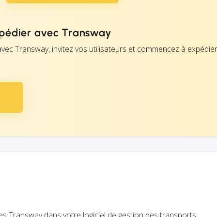
édier avec Transway
avec Transway, invitez vos utilisateurs et commencez à expédie
es Transway dans votre logiciel de gestion des transports.