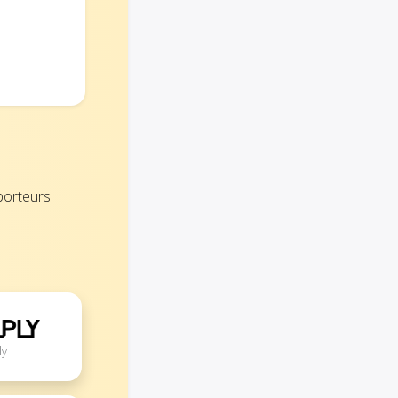
porteurs
ly