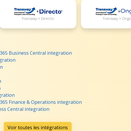
+
+
Transway + Directo
Transway + Ongo
65 Business Central integration
gration
on
n
n
ration
365 Finance & Operations integration
ss Central integration
Voir toutes les intégrations