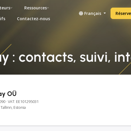
teurs
Ressources
Français
Réserve
ifs
Contactez-nous
 : contacts, suivi, in
ay OÜ
090
· VAT: EE101295031
Tallinn, Estonia