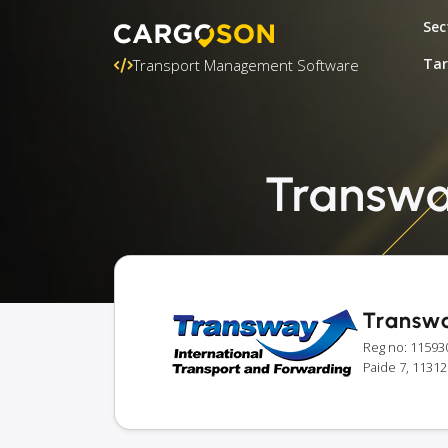
Sec
Tar
Transport Management Software
Transway
Transw
Reg no: 11593
Paide 7, 11312 