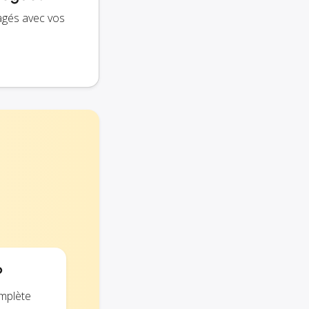
tagés avec vos
?
omplète