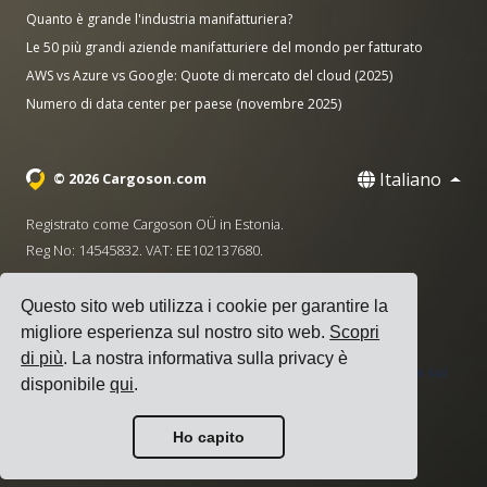
Quanto è grande l'industria manifatturiera?
Le 50 più grandi aziende manifatturiere del mondo per fatturato
AWS vs Azure vs Google: Quote di mercato del cloud (2025)
Numero di data center per paese (novembre 2025)
Italiano
© 2026 Cargoson.com
Registrato come Cargoson OÜ in Estonia.
Reg No: 14545832. VAT: EE102137680.
Sede centrale: Pärnu mnt. 141, 11314 Tallinn, Estonia
Questo sito web utilizza i cookie per garantire la
·
+372 5555 0028
hello@cargoson.com
migliore esperienza sul nostro sito web.
Scopri
di più
. La nostra informativa sulla privacy è
Termini di Servizio
|
Informativa sulla Privacy
|
Politica sui
disponibile
qui
.
Cookie
Ho capito