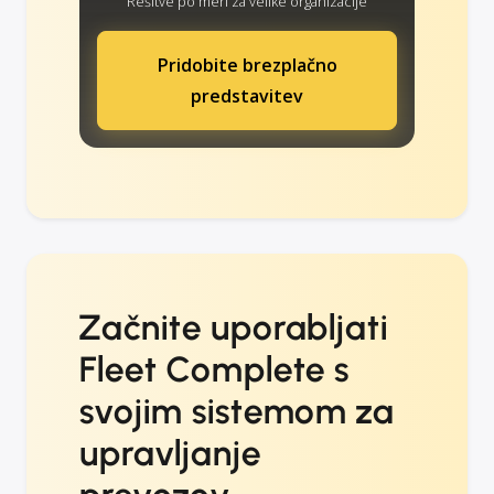
Rešitve po meri za velike organizacije
Pridobite brezplačno
predstavitev
Začnite uporabljati
Fleet Complete s
svojim sistemom za
upravljanje