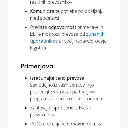
različnih prevoznikov
Komunicirajte
potrebe po pošiljanju
med sodelavci
Predajte
odgovornost
primerjave in
izbire možnosti prevoza od
zunanjih
uporabnikov
ali vodij nabave/prodaje
logistiku
Primerjava
Izračunajte ceno prevoza
samodejno iz vaših cenikov in jo
posredujte v vašo ali partnerjevo
programsko opremo Fleet Complete
Zahtevajte
spot cene
od vaših
prevoznikov
Poiščite ocenjene
dobavne roke
za