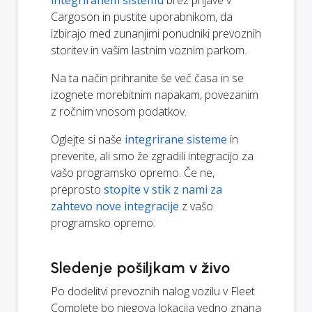
integriranem sistemu
brez prijave v
Cargoson in pustite uporabnikom, da
izbirajo med zunanjimi ponudniki prevoznih
storitev in vašim lastnim voznim parkom.
Na ta način prihranite še več časa in se
izognete morebitnim napakam, povezanim
z ročnim vnosom podatkov.
Oglejte si naše
integrirane sisteme
in
preverite, ali smo že zgradili integracijo za
vašo programsko opremo. Če ne,
preprosto
stopite v stik z nami za
zahtevo nove integracije
z vašo
programsko opremo.
Sledenje pošiljkam v živo
Po dodelitvi prevoznih nalog vozilu v Fleet
Complete bo njegova lokacija vedno znana