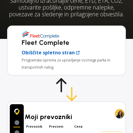
Samodejno izračunajte cene, ETD, ETA, CO2;
ustvarite pošiljke, odpremne nalepke,
povezave za sledenje in prilagojene obvestila.
Fleet Complete
Obiščite spletno stran
Programska oprema za upravljanje voznega parka in
transportnih nalog
Moji prevozniki
Prevoznik
Prevzem
Cena