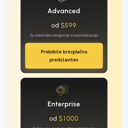
Advanced
od
$599
Za sistemske integracije in avtomatizacijo
Pridobite brezplačno
predstavitev
Enterprise
od
$1000