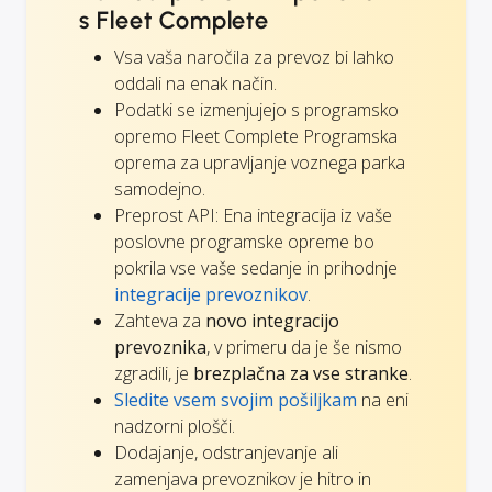
s Fleet Complete
Vsa vaša naročila za prevoz bi lahko
oddali na enak način.
Podatki se izmenjujejo s programsko
opremo Fleet Complete Programska
oprema za upravljanje voznega parka
samodejno.
Preprost API: Ena integracija iz vaše
poslovne programske opreme bo
pokrila vse vaše sedanje in prihodnje
integracije prevoznikov
.
Zahteva za
novo integracijo
prevoznika
, v primeru da je še nismo
zgradili, je
brezplačna za vse stranke
.
Sledite vsem svojim pošiljkam
na eni
nadzorni plošči.
Dodajanje, odstranjevanje ali
zamenjava prevoznikov je hitro in