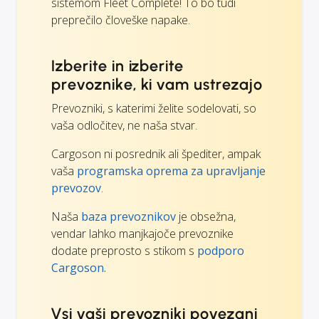
sistemom Fleet Complete! To bo tudi
preprečilo človeške napake.
Izberite in izberite
prevoznike, ki vam ustrezajo
Prevozniki, s katerimi želite sodelovati, so
vaša odločitev, ne naša stvar.
Cargoson ni posrednik ali špediter, ampak
vaša
programska oprema za upravljanje
prevozov
.
Naša
baza prevoznikov
je obsežna,
vendar lahko manjkajoče prevoznike
dodate preprosto s stikom s
podporo
Cargoson.
Vsi vaši prevozniki povezani