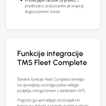
Primerjajte račune za prevoz
s
predhodno izračunanimi ali vnaprej
dogovorjenimi zneski
Funkcije integracije
TMS Fleet Complete
Številne funkcije Fleet Complete temeljijo
na upravljanju voznega parka vašega
podjetja, omogočenem s sledenjem GPS.
Pogosto ga uporabljajo proizvajalci in
trgovci na debelo z lastnim voznim parkom