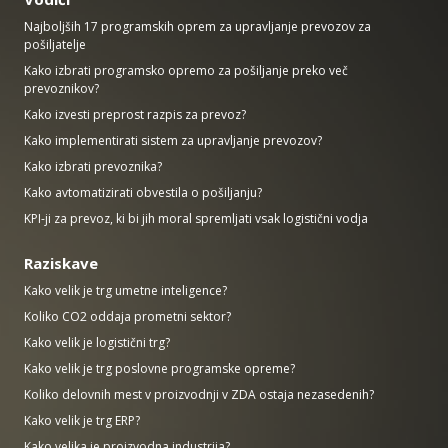
Najboljših 17 programskih oprem za upravljanje prevozov za
pošiljatelje
Kako izbrati programsko opremo za pošiljanje preko več
prevoznikov?
Kako izvesti preprost razpis za prevoz?
Kako implementirati sistem za upravljanje prevozov?
Kako izbrati prevoznika?
Kako avtomatizirati obvestila o pošiljanju?
KPI-ji za prevoz, ki bi jih moral spremljati vsak logistični vodja
Raziskave
Kako velik je trg umetne inteligence?
Koliko CO2 oddaja prometni sektor?
Kako velik je logistični trg?
Kako velik je trg poslovne programske opreme?
Koliko delovnih mest v proizvodnji v ZDA ostaja nezasedenih?
Kako velik je trg ERP?
Kako velika je proizvodna industrija?