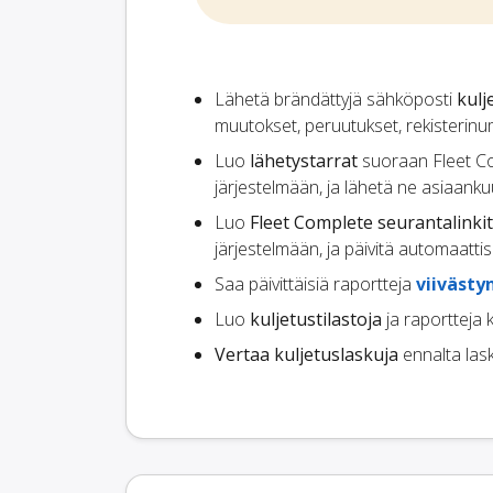
Lähetä brändättyjä sähköposti
kulj
muutokset, peruutukset, rekisterinume
Luo
lähetystarrat
suoraan Fleet Com
järjestelmään, ja lähetä ne asiaankuu
Luo
Fleet Complete seurantalinkit
järjestelmään, ja päivitä automaatti
Saa päivittäisiä raportteja
viivästy
Luo
kuljetustilastoja
ja raportteja ka
Vertaa kuljetuslaskuja
ennalta lask