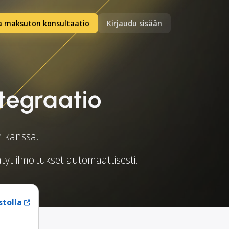
a maksuton konsultaatio
Kirjaudu sisään
tegraatio
n kanssa.
tyt ilmoitukset automaattisesti.
stolla