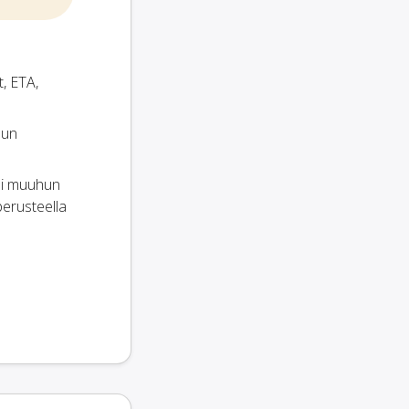
t, ETA,
hun
tai muuhun
perusteella