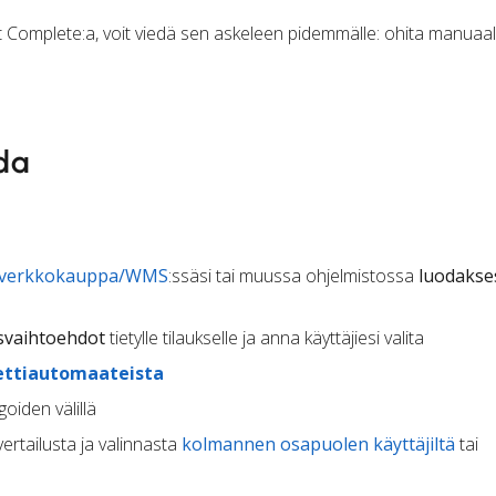
et Complete:a, voit viedä sen askeleen pidemmälle: ohita manuaal
ida
/verkkokauppa/WMS
:ssäsi tai muussa ohjelmistossa
luodakses
svaihtoehdot
tietylle tilaukselle ja anna käyttäjiesi valita
ettiautomaateista
goiden välillä
ertailusta ja valinnasta
kolmannen osapuolen käyttäjiltä
tai