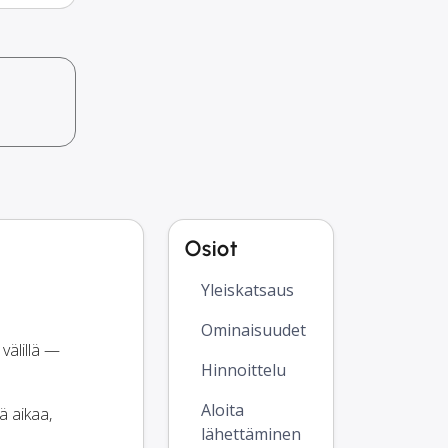
o
Osiot
Yleiskatsaus
Ominaisuudet
välillä —
Hinnoittelu
Aloita
ä aikaa,
lähettäminen