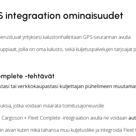
 integraation ominaisuudet
rustuvat yrityksesi kalustonhallintaan GPS-seurannan avulla.
auppiaat, joilla on oma kalusto, sekä kuljetuspalvelujen tarjoajat p
Complete -tehtävät
tostasi tai verkkokaupastasi kuljettajan puhelimeen muutama
auksia, jotka voidaan määrätä toimitusajoneuvolle.
a Cargoson + Fleet Complete -integraation avulla ne voidaan
aut
n aivan kuten mikä tahansa muu kuljetusliike ja integroida Flee