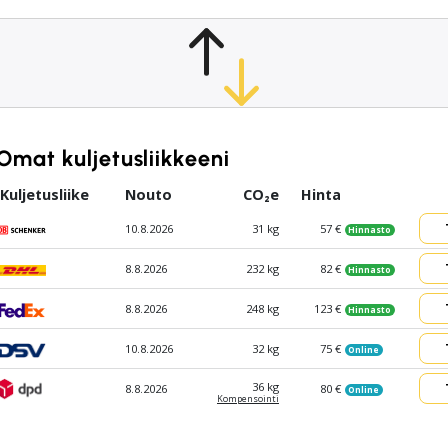
Omat kuljetusliikkeeni
Kuljetusliike
Nouto
CO₂e
Hinta
10.8.2026
31 kg
57 €
Hinnasto
8.8.2026
232 kg
82 €
Hinnasto
8.8.2026
248 kg
123 €
Hinnasto
10.8.2026
32 kg
75 €
Online
36 kg
8.8.2026
80 €
Online
Kompen­sointi