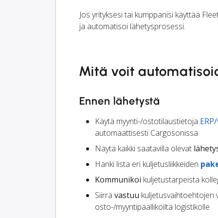
Jos yrityksesi tai kumppanisi käyttää Fle
ja automatisoi lähetysprosessi.
Mitä voit automatiso
Ennen lähetystä
Käytä myynti-/ostotilaustietoja
ERP
automaattisesti Cargosonissa
Näytä kaikki saatavilla olevat
lähety
Hanki lista eri kuljetusliikkeiden
pak
Kommunikoi
kuljetustarpeista kolle
Siirrä
vastuu
kuljetusvaihtoehtojen v
osto-/myyntipäälliköiltä logistikolle