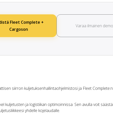
distä Fleet Complete +
Varaa ilmainen dem
Cargoson
isen siirron kuljetuksenhallintaohjelmistosi ja Fleet Complete:n 
kuljetusten ja logistiikan optimoinnissa. Sen avulla voit säästä
ljetusliikkeesi yhdelle kojelaudalle.