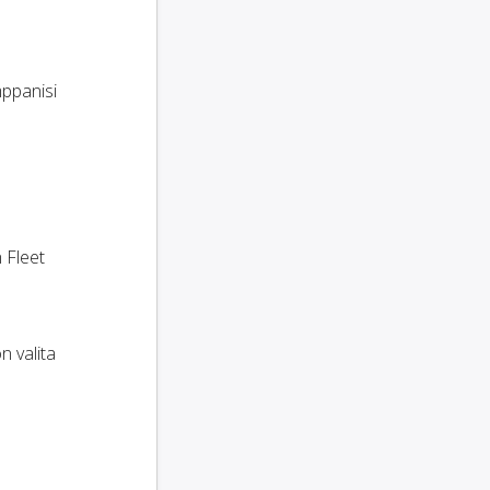
mppanisi
 Fleet
n valita