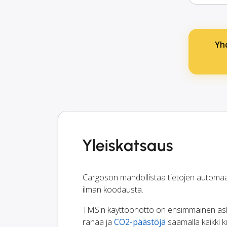
Yh
Yleiskatsaus
Cargoson mahdollistaa tietojen automaatt
ilman koodausta.
TMS:n käyttöönotto on ensimmäinen askel 
rahaa ja
CO2-päästöjä
saamalla kaikki ku