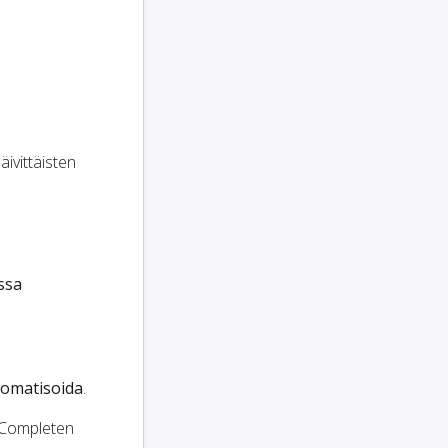
äivittäisten
ssa
omatisoida
.
t Completen