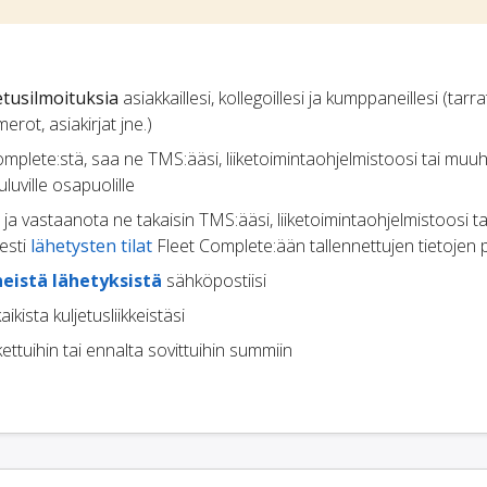
etusilmoituksia
asiakkaillesi, kollegoillesi ja kumppaneillesi (tarra
rot, asiakirjat jne.)
plete:stä, saa ne TMS:ääsi, liiketoimintaohjelmistoosi tai muu
luville osapuolille
ja vastaanota ne takaisin TMS:ääsi, liiketoimintaohjelmistoosi 
sesti
lähetysten tilat
Fleet Complete:ään tallennettujen tietojen 
neistä lähetyksistä
sähköpostiisi
ikista kuljetusliikkeistäsi
ettuihin tai ennalta sovittuihin summiin