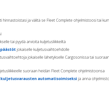
 hinnastoistasi ja välitä se Fleet Complete ohjelmistoosi tai ku
i
kselle tai pyydä arvioita kuljetusliikkeiltä
-päästöt
jokaiselle kuljetusvaihtoehdolle
jetusvaihtoehtoja jokaiselle lähetykselle Cargosonissa tai suoraan
uljetusliikkeelle suoraan heidän Fleet Complete ohjelmistoonsa
ä
kuljetusvarausten automatisoimiseksi
ja anna ohjelmisto