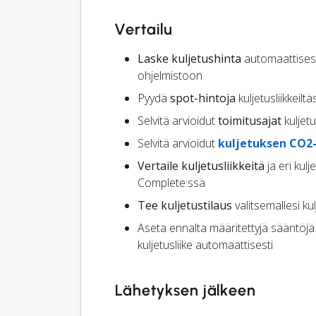
Vertailu
Laske kuljetushinta
automaattisesti
ohjelmistoon
Pyydä
spot-hintoja
kuljetusliikkeiltäs
Selvitä arvioidut
toimitusajat
kuljetu
Selvitä arvioidut
kuljetuksen CO2
Vertaile kuljetusliikkeitä
ja eri kul
Complete:ssä
Tee kuljetustilaus
valitsemallesi k
Aseta ennalta määritettyjä sääntöj
kuljetusliike automaattisesti
Lähetyksen jälkeen