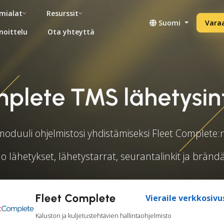
mialat
Resurssit
Suomi
Vara
noittelu
Ota yhteyttä
mplete TMS lähetysin
moduuli ohjelmistosi yhdistämiseksi Fleet Complete:
o lähetykset, lähetystarrat, seurantalinkit ja brändä
Fleet Complete
Vieraile verkkosivu
Kaluston ja kuljetustehtävien hallintaohjelmisto