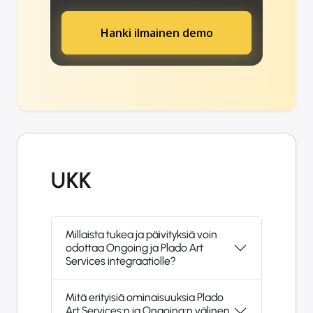
Hanki ilmainen demo
UKK
Millaista tukea ja päivityksiä voin
odottaa Ongoing ja Plado Art
Services integraatiolle?
Mitä erityisiä ominaisuuksia Plado
Art Services:n ja Ongoing:n välinen