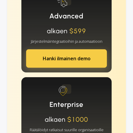
Advanced
alkaen
$599
Järjestelmäintegraatioihin ja automaatioon
Hanki ilmainen demo
Enterprise
alkaen
$1000
Räätälöidyt ratkaisut suurille organisaatioille