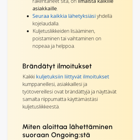
rakentaneet sitä, on
ilmaista kaikille
asiakkaille
.
Seuraa kaikkia lähetyksiäsi
yhdellä
kojelaudalla.
Kuljetusliikkeiden lisääminen,
poistaminen tai vaihtaminen on
nopeaa ja helppoa.
Brändätyt ilmoitukset
Kaikki
kuljetuksiin liittyvät ilmoitukset
kumppaneillesi, asiakkaillesi ja
työtovereillesi ovat brändättyjä ja näyttävät
samalta riippumatta käyttämästäsi
kuljetusliikkeestä.
Miten aloittaa lähettäminen
suoraan Ongoing:stä