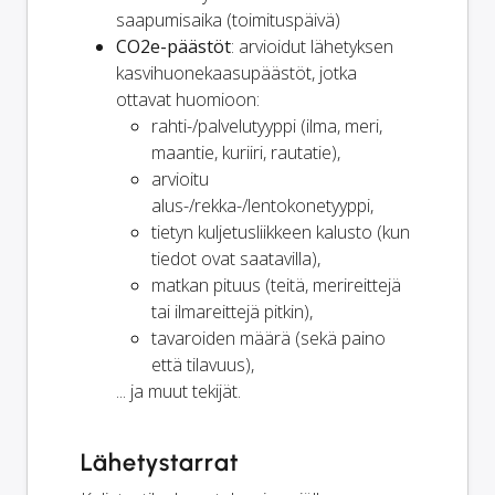
saapumisaika (toimituspäivä)
CO2e-päästöt
: arvioidut lähetyksen
kasvihuonekaasupäästöt, jotka
ottavat huomioon:
rahti-/palvelutyyppi (ilma, meri,
maantie, kuriiri, rautatie),
arvioitu
alus-/rekka-/lentokonetyyppi,
tietyn kuljetusliikkeen kalusto (kun
tiedot ovat saatavilla),
matkan pituus (teitä, merireittejä
tai ilmareittejä pitkin),
tavaroiden määrä (sekä paino
että tilavuus),
... ja muut tekijät.
Lähetystarrat