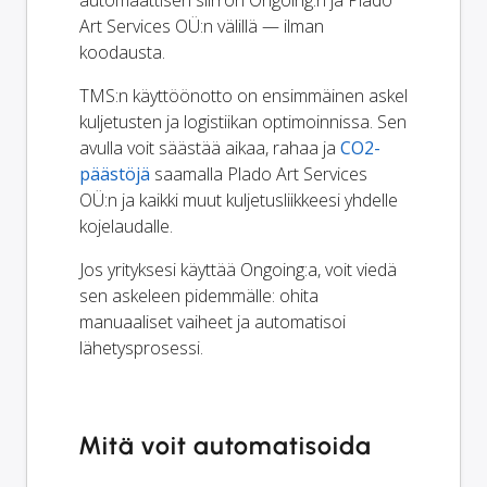
Art Services OÜ:n välillä — ilman
koodausta.
TMS:n käyttöönotto on ensimmäinen askel
kuljetusten ja logistiikan optimoinnissa. Sen
avulla voit säästää aikaa, rahaa ja
CO2-
päästöjä
saamalla Plado Art Services
OÜ:n ja kaikki muut kuljetusliikkeesi yhdelle
kojelaudalle.
Jos yrityksesi käyttää Ongoing:a, voit viedä
sen askeleen pidemmälle: ohita
manuaaliset vaiheet ja automatisoi
lähetysprosessi.
Mitä voit automatisoida