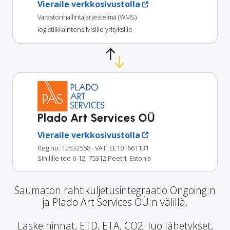
Vieraile verkkosivustolla
Varastonhallintajärjestelmä (WMS)
logistiikkaintensiivisille yrityksille
Plado Art Services OÜ
Vieraile verkkosivustolla
Reg no: 12532558
· VAT: EE101661131
Sinilille tee 6-12, 75312 Peetri, Estonia
Saumaton rahtikuljetusintegraatio Ongoing:n
ja Plado Art Services OÜ:n välillä.
Laske hinnat, ETD, ETA, CO2; luo lähetykset,