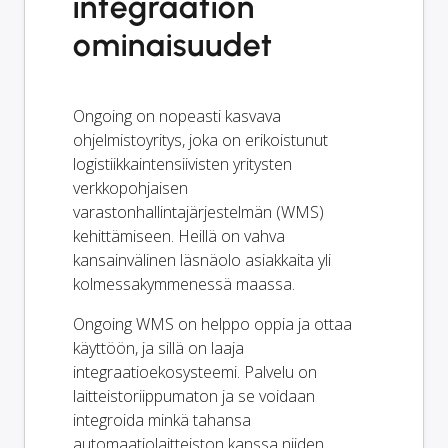
integraation
ominaisuudet
Ongoing on nopeasti kasvava
ohjelmistoyritys, joka on erikoistunut
logistiikkaintensiivisten yritysten
verkkopohjaisen
varastonhallintajärjestelmän (WMS)
kehittämiseen. Heillä on vahva
kansainvälinen läsnäolo asiakkaita yli
kolmessakymmenessä maassa.
Ongoing WMS on helppo oppia ja ottaa
käyttöön, ja sillä on laaja
integraatioekosysteemi. Palvelu on
laitteistoriippumaton ja se voidaan
integroida minkä tahansa
automaatiolaitteiston kanssa niiden