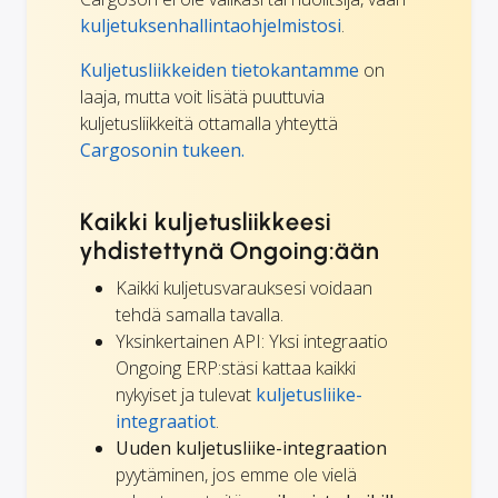
kuljetuksenhallintaohjelmistosi
.
Kuljetusliikkeiden tietokantamme
on
laaja, mutta voit lisätä puuttuvia
kuljetusliikkeitä ottamalla yhteyttä
Cargosonin tukeen.
Kaikki kuljetusliikkeesi
yhdistettynä Ongoing:ään
Kaikki kuljetusvarauksesi voidaan
tehdä samalla tavalla.
Yksinkertainen API: Yksi integraatio
Ongoing ERP:stäsi kattaa kaikki
nykyiset ja tulevat
kuljetusliike-
integraatiot
.
Uuden kuljetusliike-integraation
pyytäminen, jos emme ole vielä