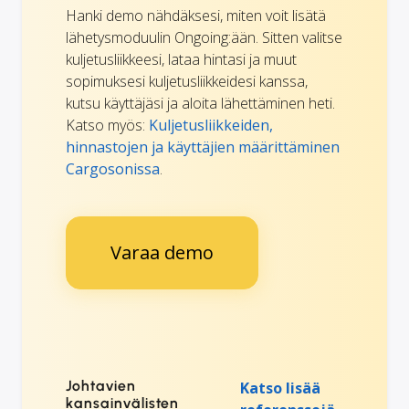
Hanki demo nähdäksesi, miten voit lisätä
lähetysmoduulin Ongoing:ään. Sitten valitse
kuljetusliikkeesi, lataa hintasi ja muut
sopimuksesi kuljetusliikkeidesi kanssa,
kutsu käyttäjäsi ja aloita lähettäminen heti.
Katso myös:
Kuljetusliikkeiden,
hinnastojen ja käyttäjien määrittäminen
Cargosonissa
.
Varaa demo
Johtavien
Katso lisää
kansainvälisten