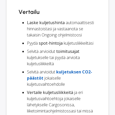
Vertailu
Laske kuljetushinta
automaattisesti
hinnastoistasi ja vastaanota se
takaisin Ongoing ohjelmistoosi
Pyydä
spot-hintoja
kuljetusliikkeiltäsi
Selvitä arvioidut
toimitusajat
kuljetukselle tai pyydä arvioita
kuljetusliikkeiltä
Selvitä arvioidut
kuljetuksen CO2-
päästöt
jokaiselle
kuljetusvaihtoehdolle
Vertaile kuljetusliikkeitä
ja eri
kuljetusvaihtoehtoja jokaiselle
lähetykselle Cargosonissa,
liiketoimintaohjelmistossasi tai missä