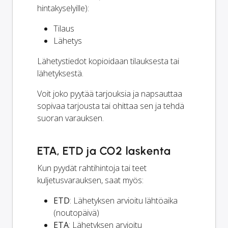
hintakyselyille):
Tilaus
Lähetys
Lähetystiedot kopioidaan tilauksesta tai
lähetyksestä.
Voit joko pyytää tarjouksia ja napsauttaa
sopivaa tarjousta tai ohittaa sen ja tehdä
suoran varauksen.
ETA, ETD ja CO2 laskenta
Kun pyydät rahtihintoja tai teet
kuljetusvarauksen, saat myös:
ETD
: Lähetyksen arvioitu lähtöaika
(noutopäivä)
ETA
: Lähetyksen arvioitu