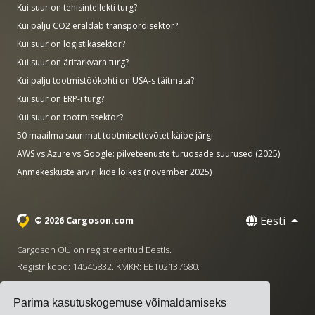
Kui suur on tehisintellekti turg?
Kui palju CO2 eraldab transpordisektor?
Kui suur on logistikasektor?
Kui suur on äritarkvara turg?
Kui palju tootmistöökohti on USA-s täitmata?
Kui suur on ERP-i turg?
Kui suur on tootmissektor?
50 maailma suurimat tootmisettevõtet käibe järgi
AWS vs Azure vs Google: pilveteenuste turuosade suurused (2025)
Anmekeskuste arv riikide lõikes (november 2025)
Eesti
© 2026 Cargoson.com
Cargoson OÜ on registreeritud Eestis.
Registrikood: 14545832. KMKR: EE102137680.
Peakontor: Pärnu mnt. 141, 11314 Tallinn, Eesti
Parima kasutuskogemuse võimaldamiseks
·
+372 5555 0028
hello@cargoson.com