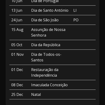
10 Jun
Dia de Portugal
13 Jun
Dia de Santo António
LI
24 Jun
Dia de São João
PO
15 Aug
Assunção de Nossa
Senhora
05 Oct
Dia da República
01 Nov
Dia de Todos-os-
Santos
01 Dec
Restauração da
Independência
08 Dec
Imaculada Conceição
25 Dec
Natal