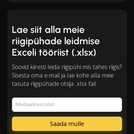
Lae siit alla meie
riigipühade leidmise
Exceli tööriist (.xlsx)
Soovid kiiresti leida riigipühi mis tahes riigis?
Sisesta oma e-mail ja lae kohe alla meie
tasuta riigipühade otsija .xlsx fail.
Meiliaadress tööl