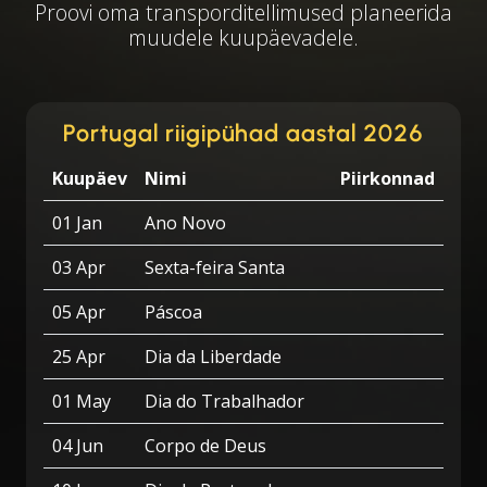
Proovi oma transporditellimused planeerida
muudele kuupäevadele.
Portugal riigipühad aastal 2026
Kuupäev
Nimi
Piirkonnad
01 Jan
Ano Novo
03 Apr
Sexta-feira Santa
05 Apr
Páscoa
25 Apr
Dia da Liberdade
01 May
Dia do Trabalhador
04 Jun
Corpo de Deus