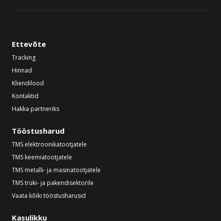
Ettevõte
Tracking
Hinnad
Kliendilood
Kontaktid
Hakka partneriks
Tööstusharud
TMS elektroonikatootjatele
TMS keemiatootjatele
TMS metalli- ja masinatootjatele
TMS trüki- ja pakendisektorile
Vaata kõiki tööstusharusid
Kasulikku