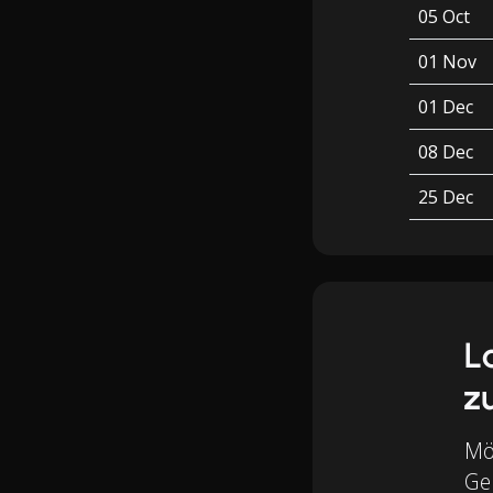
05 Oct
01 Nov
01 Dec
08 Dec
25 Dec
L
z
Mö
Geb