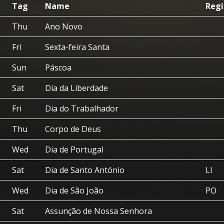
Tag
Name
Reg
Thu
Ano Novo
Fri
Sexta-feira Santa
Sun
Páscoa
Sat
Dia da Liberdade
Fri
Dia do Trabalhador
Thu
Corpo de Deus
Wed
Dia de Portugal
Sat
Dia de Santo António
LI
Wed
Dia de São João
PO
Sat
Assunção de Nossa Senhora