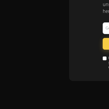
un
he
G