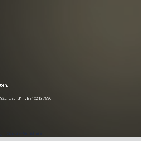
ten.
5832. USt-IdNr.: EE102137680.
g
|
Cookie-Richtlinie