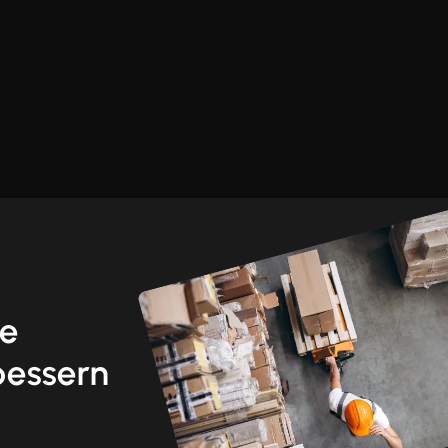
re
bessern