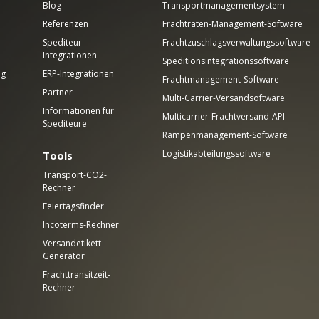
r
Blog
Transportmanagementsystem
Referenzen
Frachtraten-Management-Software
Spediteur-
Frachtzuschlagsverwaltungssoftware
Integrationen
Speditionsintegrationssoftware
ng
ERP-Integrationen
Frachtmanagement-Software
Partner
Multi-Carrier-Versandsoftware
Informationen für
Multicarrier-Frachtversand-API
Spediteure
Rampenmanagement-Software
Logistikabteilungssoftware
Tools
Transport-CO2-
Rechner
Feiertagsfinder
Incoterms-Rechner
Versandetikett-
Generator
Frachttransitzeit-
Rechner