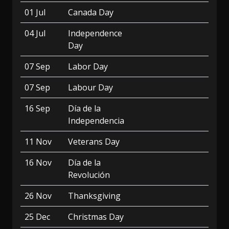
01 Jul
Canada Day
04 Jul
Independence
Day
07 Sep
Labor Day
07 Sep
Labour Day
16 Sep
Día de la
Independencia
11 Nov
Veterans Day
16 Nov
Día de la
Revolución
26 Nov
Thanksgiving
25 Dec
Christmas Day