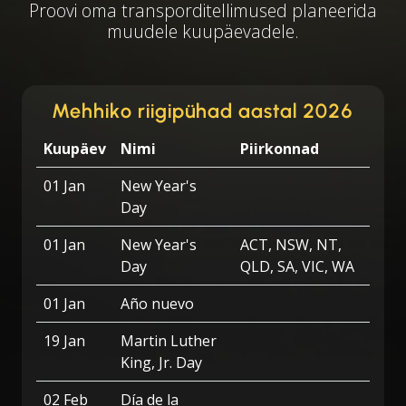
Proovi oma transporditellimused planeerida
muudele kuupäevadele.
Mehhiko riigipühad aastal 2026
Kuupäev
Nimi
Piirkonnad
01 Jan
New Year's
Day
01 Jan
New Year's
ACT, NSW, NT,
Day
QLD, SA, VIC, WA
01 Jan
Año nuevo
19 Jan
Martin Luther
King, Jr. Day
02 Feb
Día de la