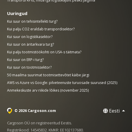
Transpordi KPId, mida iga logistikajuht peaks jälgima
Uuringud
Kui suur on tehisintellekti turg?
Kui palju CO2 eraldab transpordisektor?
Kui suur on logistikasektor?
Kui suur on äritarkvara turg?
Kui palju tootmistöökohti on USA-s täitmata?
Kui suur on ERP-i turg?
Kui suur on tootmissektor?
50 maailma suurimat tootmisettevõtet käibe järgi
AWS vs Azure vs Google: pilveteenuste turuosade suurused (2025)
Anmekeskuste arv riikide lõikes (november 2025)
Eesti
© 2026 Cargoson.com
Cargoson OÜ on registreeritud Eestis.
Registrikood: 14545832. KMKR: EE102137680.