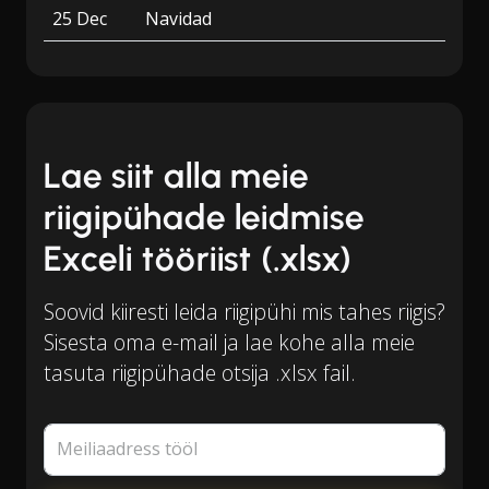
25 Dec
Navidad
Lae siit alla meie
riigipühade leidmise
Exceli tööriist (.xlsx)
Soovid kiiresti leida riigipühi mis tahes riigis?
Sisesta oma e-mail ja lae kohe alla meie
tasuta riigipühade otsija .xlsx fail.
Meiliaadress tööl