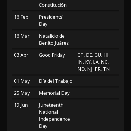
Constitución
16 Feb
Presidents'
Day
16 Mar
Natalicio de
Benito Juárez
03 Apr
Good Friday
CT, DE, GU, HI,
IN, KY, LA, NC,
ND, NJ, PR, TN
01 May
Día del Trabajo
25 May
Memorial Day
19 Jun
Juneteenth
National
Independence
Day