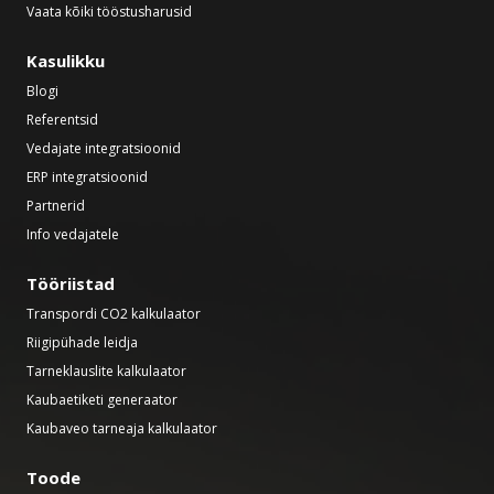
Vaata kõiki tööstusharusid
Kasulikku
Blogi
Referentsid
Vedajate integratsioonid
ERP integratsioonid
Partnerid
Info vedajatele
Tööriistad
Transpordi CO2 kalkulaator
Riigipühade leidja
Tarneklauslite kalkulaator
Kaubaetiketi generaator
Kaubaveo tarneaja kalkulaator
Toode