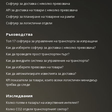
Софтуер за доставка с няколко превозвача
API за доставка на товари с няколко превозвача
Софтуер за планиране на товарене на рампи
Софтуер за логистични отдели
Ръководства
Топ 17 софтуера за управление на транспорта за изпращачи
Как да изберете софтуер за доставка с няколко превозвача?
Как да проведете прост транспортен търг?
Как да внедрите система за управление на транспорта?
Как да изберете превозвач на товари?
Как да автоматизирате известията за доставка?
KPI показатели за товари, които всеки логистичен мениджър
трябва да следи
Изследвания
Колко голям е пазарът на изкуствения интелект?
Колко CO2 отделя транспортният сектор?