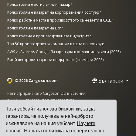
Колко голям е логистичният пазар?
Колко голям е пазарът на корпоративния софтуер?
Колко работни места в производството са незаети в САЩ?
Колко голям е пазарът на ERP?
Колко голяма е производствената индустрия?
Топ 50 производствени компании в света по приходи
AWS vs Azure vs Google: Пазарен дял в облачните услуги (2025)
Брой центрове за данни по държави (ноември 2025)
Български
© 2026 Cargoson.com
Регистрирана като Cargoson OÜ в Естония.
Рег. No: 14545832. ДДС: EE102137680.
Този уебсайт използва бисквитки, за да
Централа: Pärnu mnt. 141, 11314 Талин, Естония
гарантира, че получавате най-доброто
·
+372 5555 0028
hello@cargoson.com
изживяване на нашия уебсайт.
Научете
повече
. Нашата политика за поверителност
Общи условия
|
Политика за поверителност
|
Политика