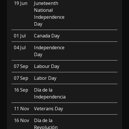
19 Jun
Juneteenth
National
Independence
Day
01 Jul
Canada Day
04 Jul
Independence
Day
07 Sep
Labour Day
07 Sep
Labor Day
16 Sep
Día de la
Independencia
11 Nov
Veterans Day
16 Nov
Día de la
Revolución