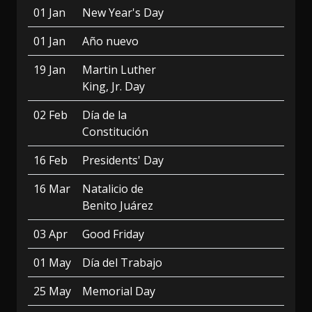
01 Jan
New Year's Day
01 Jan
Año nuevo
19 Jan
Martin Luther
King, Jr. Day
02 Feb
Día de la
Constitución
16 Feb
Presidents' Day
16 Mar
Natalicio de
Benito Juárez
03 Apr
Good Friday
01 May
Día del Trabajo
25 May
Memorial Day