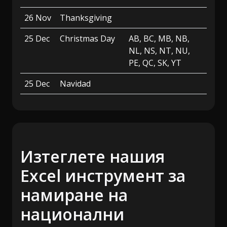
26 Nov
Thanksgiving
25 Dec
Christmas Day
AB, BC, MB, NB,
NL, NS, NT, NU,
PE, QC, SK, YT
25 Dec
Navidad
Изтеглете нашия
Excel инструмент за
намиране на
национални