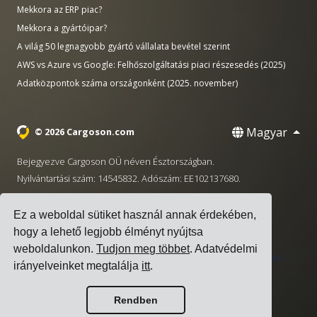
Mekkora az ERP piac?
Mekkora a gyártóipar?
A világ 50 legnagyobb gyártó vállalata bevétel szerint
AWS vs Azure vs Google: Felhőszolgáltatási piaci részesedés (2025)
Adatközpontok száma országonként (2025. november)
Magyar
© 2026 Cargoson.com
Bejegyezve Cargoson OÜ néven Észtországban.
Nyilvántartási szám: 14545832. Adószám: EE102137680.
Székhely: Pärnu mnt. 141, 11314 Tallinn, Észtország
Ez a weboldal sütiket használ annak érdekében,
·
+372 5555 0028
hello@cargoson.com
hogy a lehető legjobb élményt nyújtsa
weboldalunkon.
Tudjon meg többet
. Adatvédelmi
Szolgáltatási Feltételek
|
Adatvédelmi Szabályzat
|
Süti
irányelveinket megtalálja
itt
.
szabályzat
Rendben