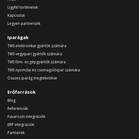
Ügyfél történetek
Kapcsolat
Legyen partnerünk
Iparágak
TMS elektronikai gyártók számára
TMS vegyipari gyártók számára
TMS fém- és gépgyártók számára
TMS nyomdai és csomagolóipar számára
Összes iparág megtekintése
Erőforrások
Blog
Referenciák
Fuvarozói integrációk
ERP integrációk
Partnerek