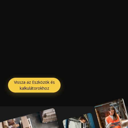
Vissza az Eszközök és
kalkulátorokhoz