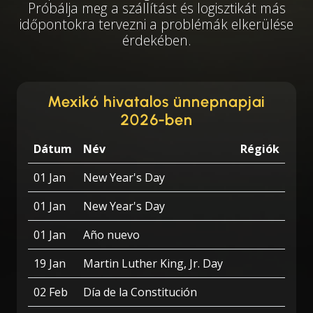
Próbálja meg a szállítást és logisztikát más
időpontokra tervezni a problémák elkerülése
érdekében.
Mexikó hivatalos ünnepnapjai
2026-ben
Dátum
Név
Régiók
01 Jan
New Year's Day
01 Jan
New Year's Day
01 Jan
Año nuevo
19 Jan
Martin Luther King, Jr. Day
02 Feb
Día de la Constitución