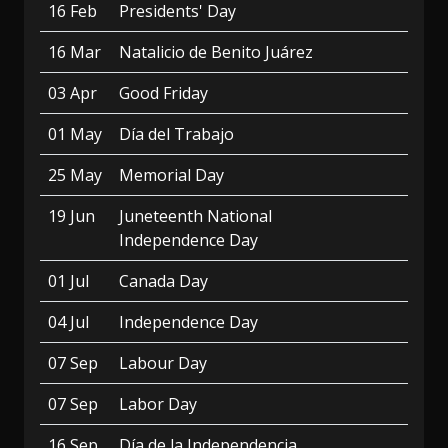
16 Feb
Presidents' Day
16 Mar
Natalicio de Benito Juárez
03 Apr
Good Friday
01 May
Día del Trabajo
25 May
Memorial Day
19 Jun
Juneteenth National
Independence Day
01 Jul
Canada Day
04 Jul
Independence Day
07 Sep
Labour Day
07 Sep
Labor Day
16 Sep
Día de la Independencia