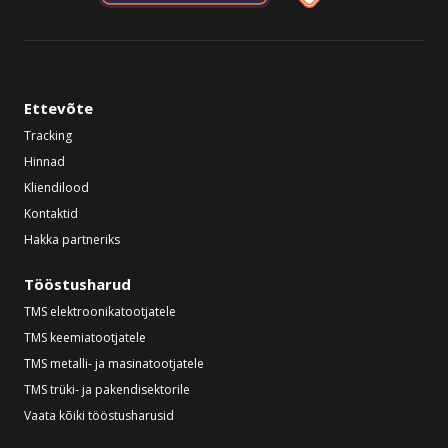
Ettevõte
Tracking
Hinnad
Kliendilood
Kontaktid
Hakka partneriks
Tööstusharud
TMS elektroonikatootjatele
TMS keemiatootjatele
TMS metalli- ja masinatootjatele
TMS trüki- ja pakendisektorile
Vaata kõiki tööstusharusid