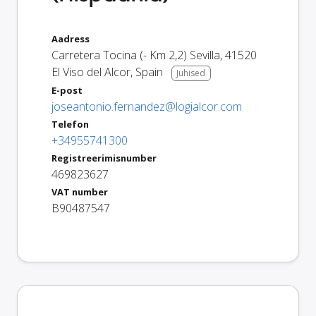
Aadress
Carretera Tocina (- Km 2,2) Sevilla
,
41520
El Viso del Alcor
,
Spain
Juhised
E-post
joseantonio.fernandez@logialcor.com
Telefon
+34955741300
Registreerimisnumber
469823627
VAT number
B90487547