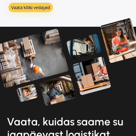
Vaata kõiki vedajaid
Vaata, kuidas saame su
igapäevast logistikat