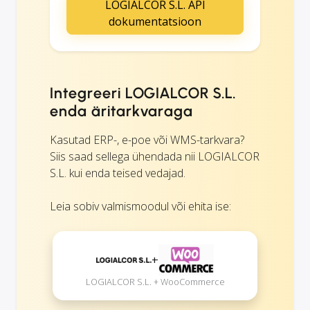
LOGIALCOR S.L. API
dokumentatsioon
Integreeri LOGIALCOR S.L.
enda äritarkvaraga
Kasutad ERP-, e-poe või WMS-tarkvara?
Siis saad sellega ühendada nii LOGIALCOR
S.L. kui enda teised vedajad.
Leia sobiv valmismoodul või ehita ise:
+
LOGIALCOR S.L. + WooCommerce