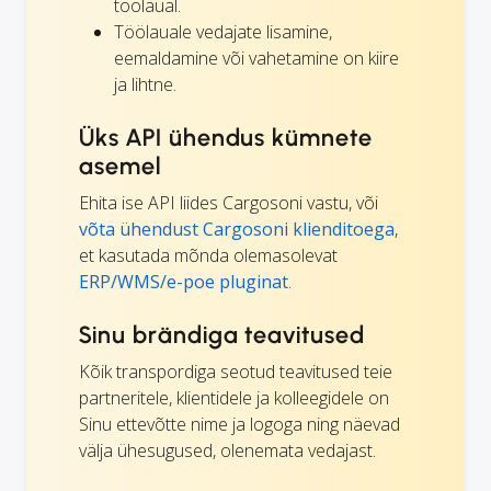
töölaual.
Töölauale vedajate lisamine,
eemaldamine või vahetamine on kiire
ja lihtne.
Üks API ühendus kümnete
asemel
Ehita ise API liides Cargosoni vastu, või
võta ühendust Cargosoni klienditoega
,
et kasutada mõnda olemasolevat
ERP/WMS/e-poe
pluginat
.
Sinu brändiga teavitused
Kõik transpordiga seotud teavitused teie
partneritele, klientidele ja kolleegidele on
Sinu ettevõtte nime ja logoga ning näevad
välja ühesugused, olenemata vedajast.