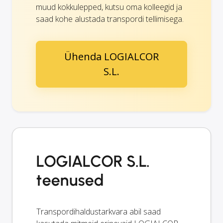
muud kokkulepped, kutsu oma kolleegid ja
saad kohe alustada transpordi tellimisega.
Ühenda LOGIALCOR
S.L.
LOGIALCOR S.L.
teenused
Transpordihaldustarkvara abil saad