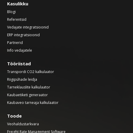
Kasulikku
Blogi
Referentsid
Vedajate integratsioonid
ERP integratsioonid
Partnerid
Info vedajatele
Tööriistad
Transpordi CO2 kalkulaator
Riigipühade leidja
Tarneklauslite kalkulaator
Kaubaetiketi generaator
Kaubaveo tarneaja kalkulaator
Toode
Veohaldustarkvara
Freight Rate Management Software