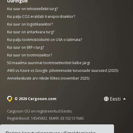
Uuringud
Kui suur on tehisintellekti turg?
Kui palju CO2 eraldab transpordisektor?
Kui suur on logistikasektor?
Kui suur on äritarkvara turg?
Kui palju tootmistöökohti on USA-s täitmata?
Kui suur on ERP-i turg?
Kui suur on tootmissektor?
50 maailma suurimat tootmisettevõtet käibe järgi
AWS vs Azure vs Google: pilveteenuste turuosade suurused (2025)
Anmekeskuste arv riikide lõikes (november 2025)
Eesti
© 2026 Cargoson.com
Cargoson OÜ on registreeritud Eestis.
Registrikood: 14545832. KMKR: EE102137680.
Peakontor: Pärnu mnt. 141, 11314 Tallinn, Eesti