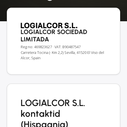
LOGIALCOR SOCIEDAD
LIMITADA
Reg no: 469823627
· VAT: B90487547
Carretera Tocina (- Km 2,2) Sevilla, 41520 El Viso del
Alcor, Spain
LOGIALCOR S.L.
kontaktid
(Hispaania)