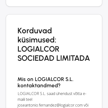
Korduvad
küsimused:
LOGIALCOR
SOCIEDAD LIMITADA
Mis on LOGIALCOR S.L.
kontaktandmed?
LOGIALCOR S.L. saad ühendust võtta e-
maili teel
joseantonio.fernandez@logialcor.com
või