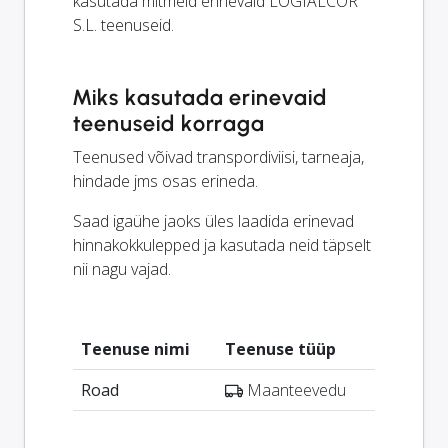
kasutada mitmeid erinevaid LOGIALCOR
S.L. teenuseid.
Miks kasutada erinevaid
teenuseid korraga
Teenused võivad transpordiviisi, tarneaja,
hindade jms osas erineda.
Saad igaühe jaoks üles laadida erinevad
hinnakokkulepped ja kasutada neid täpselt
nii nagu vajad.
Teenuse nimi
Teenuse tüüp
Road
Maanteevedu