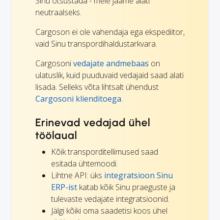
Sinu otsustada - meie jääme alati
neutraalseks.
Cargoson ei ole vahendaja ega ekspediitor,
vaid Sinu transpordihaldustarkvara.
Cargosoni
vedajate andmebaas
on
ulatuslik, kuid puuduvaid vedajaid saad alati
lisada. Selleks võta lihtsalt ühendust
Cargosoni klienditoega
.
Erinevad vedajad ühel
töölaual
Kõik transporditellimused saad
esitada ühtemoodi.
Lihtne API: üks
integratsioon Sinu
ERP-ist
katab kõik Sinu praeguste ja
tulevaste vedajate integratsioonid.
Jälgi kõiki oma saadetisi koos ühel