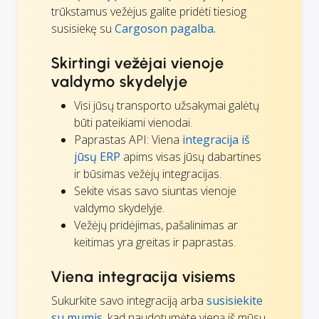
trūkstamus vežėjus galite pridėti tiesiog
susisiekę su
Cargoson pagalba.
Skirtingi vežėjai vienoje
valdymo skydelyje
Visi jūsų transporto užsakymai galėtų
būti pateikiami vienodai.
Paprastas API: Viena
integracija iš
jūsų ERP
apims visas jūsų dabartines
ir būsimas vežėjų integracijas.
Sekite visas savo siuntas vienoje
valdymo skydelyje.
Vežėjų pridėjimas, pašalinimas ar
keitimas yra greitas ir paprastas.
Viena integracija visiems
Sukurkite savo integraciją arba
susisiekite
su mumis
, kad naudotumėte vieną iš mūsų