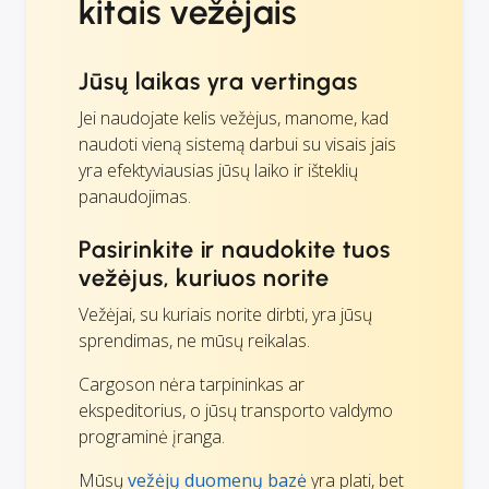
kitais vežėjais
Jūsų laikas yra vertingas
Jei naudojate kelis vežėjus, manome, kad
naudoti vieną sistemą darbui su visais jais
yra efektyviausias jūsų laiko ir išteklių
panaudojimas.
Pasirinkite ir naudokite tuos
vežėjus, kuriuos norite
Vežėjai, su kuriais norite dirbti, yra jūsų
sprendimas, ne mūsų reikalas.
Cargoson nėra tarpininkas ar
ekspeditorius, o jūsų transporto valdymo
programinė įranga.
Mūsų
vežėjų duomenų bazė
yra plati, bet