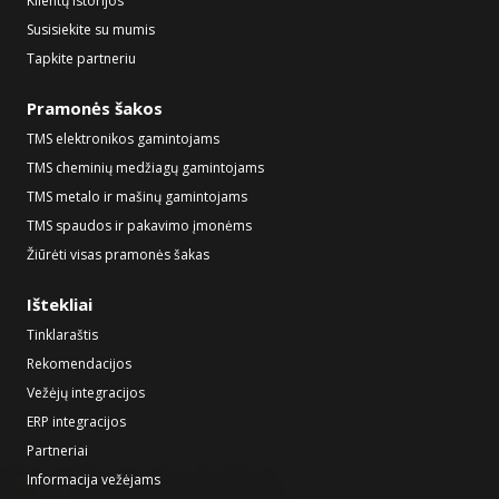
Klientų istorijos
Susisiekite su mumis
Tapkite partneriu
Pramonės šakos
TMS elektronikos gamintojams
TMS cheminių medžiagų gamintojams
TMS metalo ir mašinų gamintojams
TMS spaudos ir pakavimo įmonėms
Žiūrėti visas pramonės šakas
Ištekliai
Tinklaraštis
Rekomendacijos
Vežėjų integracijos
ERP integracijos
Partneriai
Informacija vežėjams