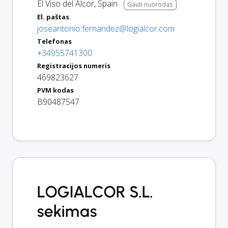
El Viso del Alcor
,
Spain
Gauti nuorodas
El. paštas
joseantonio.fernandez@logialcor.com
Telefonas
+34955741300
Registracijos numeris
469823627
PVM kodas
B90487547
LOGIALCOR S.L.
sekimas