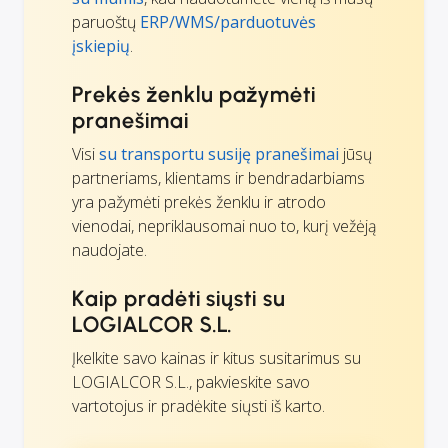
paruoštų
ERP/WMS/parduotuvės
įskiepių
.
Prekės ženklu pažymėti
pranešimai
Visi
su transportu susiję pranešimai
jūsų
partneriams, klientams ir bendradarbiams
yra pažymėti prekės ženklu ir atrodo
vienodai, nepriklausomai nuo to, kurį vežėją
naudojate.
Kaip pradėti siųsti su
LOGIALCOR S.L.
Įkelkite savo kainas ir kitus susitarimus su
LOGIALCOR S.L., pakvieskite savo
vartotojus ir pradėkite siųsti iš karto.