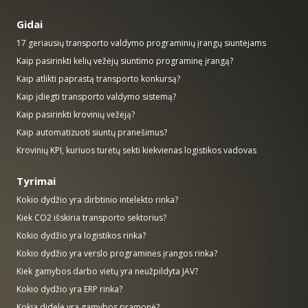
Gidai
17 geriausių transporto valdymo programinių įrangų siuntėjams
Kaip pasirinkti kelių vežėjų siuntimo programinę įrangą?
Kaip atlikti paprastą transporto konkursą?
Kaip įdiegti transporto valdymo sistemą?
Kaip pasirinkti krovinių vežėją?
Kaip automatizuoti siuntų pranešimus?
Krovinių KPI, kuriuos turėtų sekti kiekvienas logistikos vadovas
Tyrimai
Kokio dydžio yra dirbtinio intelekto rinka?
Kiek CO2 išskiria transporto sektorius?
Kokio dydžio yra logistikos rinka?
Kokio dydžio yra verslo programinės įrangos rinka?
Kiek gamybos darbo vietų yra neužpildyta JAV?
Kokio dydžio yra ERP rinka?
Kokia didelė yra gamybos pramonė?