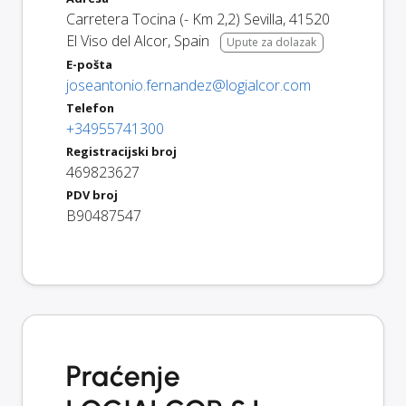
Carretera Tocina (- Km 2,2) Sevilla
,
41520
El Viso del Alcor
,
Spain
Upute za dolazak
E-pošta
joseantonio.fernandez@logialcor.com
Telefon
+34955741300
Registracijski broj
469823627
PDV broj
B90487547
Praćenje