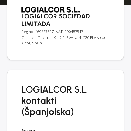
LOGIALCOR SOCIEDAD
LIMITADA
Reg no: 469823627
· VAT: B90487547
Carretera Tocina (- Km 2,2) Sevilla, 41520 El Viso del
Alcor, Spain
LOGIALCOR S.L.
kontakti
(Španjolska)
Adresa