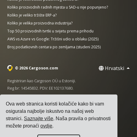
Koliko proizvodnih radnih mjesta u SAD-u nije popunjeno?
Koliko je veliko tržište ERP-a?
Koliko je velika proizvodna industrija?
Top 50 proizvodnih tvrtki u svijetu prema prihodu
AWS vs Azure vs Google: Tržišni udio u oblaku (2025)
Broj podatkovnih centara po zemljama (studeni 2025)
Hrvatski
© 2026 Cargoson.com
Registriran kao Cargoson OÜ u Estoniji.
Reg br: 14545832. PDV: EE102137680.
Sjedište: Pärnu mnt. 141, 11314 Tallinn, Estonija
Ova web stranica koristi kolačiće kako bi vam
·
+372 5555 0028
hello@cargoson.com
osigurala najbolje iskustvo na našoj web
stranici.
Saznajte više
. Naša pravila o privatnosti
Uvjeti pružanja usluge
|
Pravila privatnosti
|
Pravila o
možete pronaći
ovdje
.
kolačićima