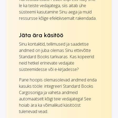
le ka teiste vedajatega, siis aitab ühe
süsteemi kasutamine Sinu aega ja muid
ressursse kõige efektiivsemalt rakendada.
Jäta ära käsitöö
Sinu kontaktid, tellimused ja saadetise
andmed on juba olemas Sinu ettevõtte
Standard Books tarkvaras. Kas kopeerid
neid hetkel erinevate vedajate
süsteemidesse või e-kirjadesse?
Pane hoopis olemasolevad andmed enda
kasuks tööle: integreeri Standard Books
Cargosoniga ja vaheta andmeid
automaatselt kõigi teie vedajatega! See
hoiab ära ka võimalikud käsitööst
tulenevad vead.