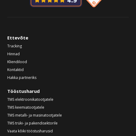
Ettevõte
Tracking
Hinnad
Kliendilood
Kontaktid
Hakka partneriks
Tööstusharud
TMS elektroonikatootjatele
TMS keemiatootjatele
TMS metalli- ja masinatootjatele
TMS trüki- ja pakendisektorile
Vaata kõiki tööstusharusid