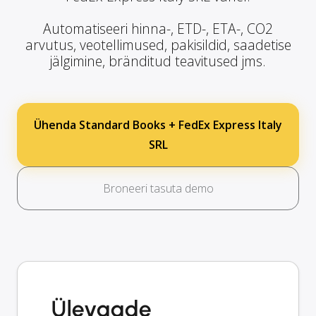
Automatiseeri hinna-, ETD-, ETA-, CO2
arvutus, veotellimused, pakisildid, saadetise
jälgimine, bränditud teavitused jms.
Ühenda Standard Books + FedEx Express Italy
SRL
Broneeri tasuta demo
Ülevaade