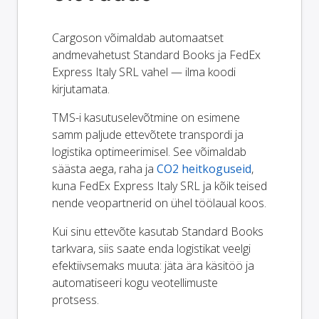
Cargoson võimaldab automaatset
andmevahetust Standard Books ja FedEx
Express Italy SRL vahel — ilma koodi
kirjutamata.
TMS-i kasutuselevõtmine on esimene
samm paljude ettevõtete transpordi ja
logistika optimeerimisel. See võimaldab
säästa aega, raha ja
CO2 heitkoguseid
,
kuna FedEx Express Italy SRL ja kõik teised
nende veopartnerid on ühel töölaual koos.
Kui sinu ettevõte kasutab Standard Books
tarkvara, siis saate enda logistikat veelgi
efektiivsemaks muuta: jäta ära käsitöö ja
automatiseeri kogu veotellimuste
protsess.