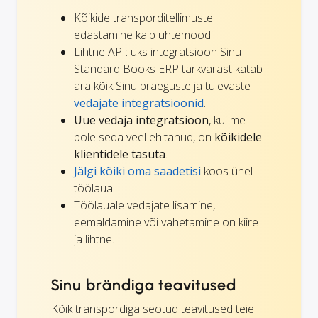
Kõikide transporditellimuste
edastamine käib ühtemoodi.
Lihtne API: üks integratsioon Sinu
Standard Books ERP tarkvarast katab
ära kõik Sinu praeguste ja tulevaste
vedajate integratsioonid
.
Uue vedaja integratsioon
, kui me
pole seda veel ehitanud, on
kõikidele
klientidele tasuta
.
Jälgi kõiki oma saadetisi
koos ühel
töölaual.
Töölauale vedajate lisamine,
eemaldamine või vahetamine on kiire
ja lihtne.
Sinu brändiga teavitused
Kõik transpordiga seotud teavitused teie