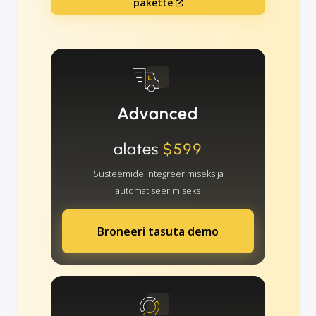
pakette
Advanced
alates
$599
Süsteemide integreerimiseks ja
automatiseerimiseks
Broneeri tasuta demo