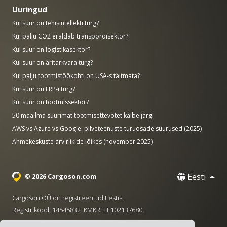
Uuringud
Kui suur on tehisintellekti turg?
Kui palju CO2 eraldab transpordisektor?
Kui suur on logistikasektor?
Kui suur on äritarkvara turg?
Kui palju tootmistöökohti on USA-s täitmata?
Kui suur on ERP-i turg?
Kui suur on tootmissektor?
50 maailma suurimat tootmisettevõtet käibe järgi
AWS vs Azure vs Google: pilveteenuste turuosade suurused (2025)
Anmekeskuste arv riikide lõikes (november 2025)
Eesti
© 2026 Cargoson.com
Cargoson OÜ on registreeritud Eestis.
Registrikood: 14545832. KMKR: EE102137680.
Peakontor: Pärnu mnt. 141, 11314 Tallinn, Eesti