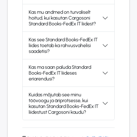
Kas mu andmed on turvaliselt
hoitud, kui kasutan Cargosoni
Standard Books-FedEx IT liidest?
Kas see Standard Books-FedEx IT
liides toetab ka rahvusvahelisi
saadetisi?
Kas ma saan paluda Standard
Books-FedEx IT liideses
eriarendusi?
Kuidas mõjutab see minu
töövoogu ja äriprotsesse, kui
kasutan Standard Books-FedEx IT
liidestust Cargosoni kaudu?