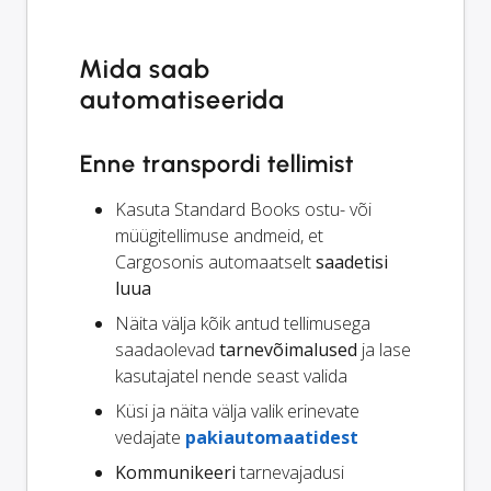
Mida saab
automatiseerida
Enne transpordi tellimist
Kasuta Standard Books ostu- või
müügitellimuse andmeid, et
Cargosonis automaatselt
saadetisi
luua
Näita välja kõik antud tellimusega
saadaolevad
tarnevõimalused
ja lase
kasutajatel nende seast valida
Küsi ja näita välja valik erinevate
vedajate
pakiautomaatidest
Kommunikeeri
tarnevajadusi