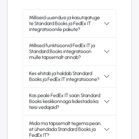
Milliseid uuendusi ja kasutajatuge
te Standard Books ja FedEx IT
integratsioonile pakute?
Millised funktsioonid FedEx IT ja
Standard Books integratsioon
mulle täpsemalt annab?
Kes ehitab ja haldab Standard
Books ja FedEx IT integratsioone?
Kas peale FedEx IT saan Standard
Books keskkonnaga liidestada ka
teisi vedajaid?
Mida ma täpsemalt tegema pean,
et ühendada Standard Books ja
FedEx IT?