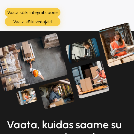
Vaata kõiki integratsioone
Vaata kõiki vedajaid
Vaata, kuidas saame su