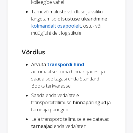
kolleegide vahel
Tarnevõimaluste võrdluse ja valiku
langetamise
otsustuse üleandmine
kolmandalt osapoolelt
, ostu- või
müügijuhtidelt logistikule
Võrdlus
Arvuta
transpordi hind
automaatselt oma hinnakirjadest ja
saada see tagasi enda Standard
Books tarkvarasse
Saada enda vedajatele
transporditellimuse
hinnapäringud
ja
tarneaja päringud
Leia transporditellimusele eeldatavad
tarneajad
enda vedajatelt