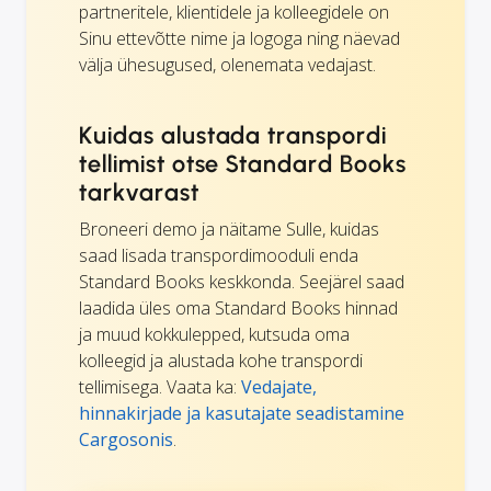
partneritele, klientidele ja kolleegidele on
Sinu ettevõtte nime ja logoga ning näevad
välja ühesugused, olenemata vedajast.
Kuidas alustada transpordi
tellimist otse Standard Books
tarkvarast
Broneeri demo ja näitame Sulle, kuidas
saad lisada transpordimooduli enda
Standard Books keskkonda. Seejärel saad
laadida üles oma Standard Books hinnad
ja muud kokkulepped, kutsuda oma
kolleegid ja alustada kohe transpordi
tellimisega. Vaata ka:
Vedajate,
hinnakirjade ja kasutajate seadistamine
Cargosonis
.