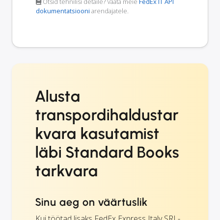
Otsid tehnilisi detaile? Vaata meie
FedEx IT API
dokumentatsiooni
arendajatele.
Alusta
transpordihaldustar
kvara kasutamist
läbi Standard Books
tarkvara
Sinu aeg on väärtuslik
Kui töötad lisaks FedEx Express Italy SRL-