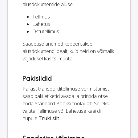
alusdokumentide alusel
Tellimus
Lähetus
Ostutellimus
Saadetise andmed kopeeritakse
alusdokumendi pealt, kuid neid on võimalik
vajadusel käsitsi muuta.
Pakisildid
Pärast transporditellimuse vormistamist
saad paki etiketid avada ja printida otse
enda Standard Booksi töölaualt. Selleks
vajuta Tellimuse või Lähetuse kaardil
nupule
Trüki silt
.