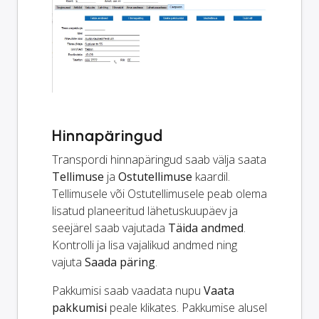
Hinnapäringud
Transpordi hinnapäringud saab välja saata
Tellimuse
ja
Ostutellimuse
kaardil.
Tellimusele või Ostutellimusele peab olema
lisatud planeeritud lähetuskuupäev ja
seejärel saab vajutada
Täida andmed
.
Kontrolli ja lisa vajalikud andmed ning
vajuta
Saada päring
.
Pakkumisi saab vaadata nupu
Vaata
pakkumisi
peale klikates. Pakkumise alusel