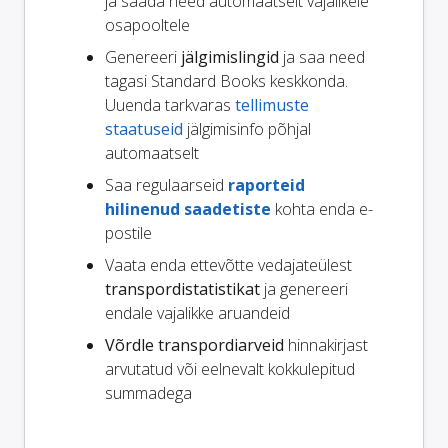
ja saada need automaatselt vajalikele
osapooltele
Genereeri
jälgimislingid
ja saa need
tagasi Standard Books keskkonda.
Uuenda tarkvaras
tellimuste
staatuseid
jälgimisinfo põhjal
automaatselt
Saa regulaarseid
raporteid
hilinenud saadetiste
kohta enda e-
postile
Vaata enda ettevõtte vedajateülest
transpordistatistikat
ja genereeri
endale vajalikke aruandeid
Võrdle transpordiarveid
hinnakirjast
arvutatud või eelnevalt kokkulepitud
summadega