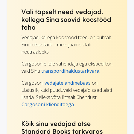
Vali täpselt need vedajad,
kellega Sina soovid koostööd
teha
Vedajad, kellega koostööd teed, on puhtalt
Sinu otsustada - meie jääme alati
neutraalseks.
Cargoson ei ole vahendaja ega ekspediitor,
vaid Sinu
transpordihaldustarkvara
.
Cargosoni
vedajate andmebaas
on
ulatuslik, kuid puuduvaid vedajaid saad alati
lisada. Selleks võta lihtsalt ühendust
Cargosoni klienditoega
.
Kõik sinu vedajad otse
Standard Books tarkvaras