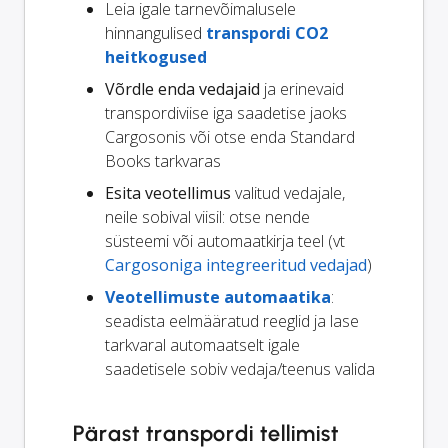
Leia igale tarnevõimalusele
hinnangulised
transpordi CO2
heitkogused
Võrdle enda vedajaid
ja erinevaid
transpordiviise iga saadetise jaoks
Cargosonis või otse enda Standard
Books tarkvaras
Esita veotellimus
valitud vedajale,
neile sobival viisil: otse nende
süsteemi või automaatkirja teel (vt
Cargosoniga integreeritud vedajad
)
Veotellimuste automaatika
:
seadista eelmääratud reeglid ja lase
tarkvaral automaatselt igale
saadetisele sobiv vedaja/teenus valida
Pärast transpordi tellimist