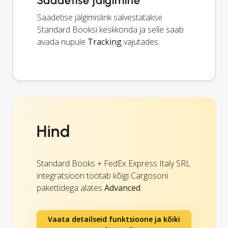
Saadetise jälgimine
Saadetise jälgimislink salvestatakse
Standard Booksi keskkonda ja selle saab
avada nupule
Tracking
vajutades.
Hind
Standard Books + FedEx Express Italy SRL
integratsioon töötab kõigi Cargosoni
pakettidega alates
Advanced
.
Vaata detailseid funktsioone ja kõiki