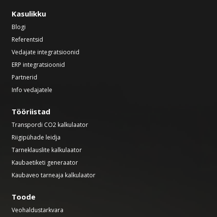
Kasulikku
Blogi
Referentsid
Vedajate integratsioonid
ERP integratsioonid
Partnerid
Info vedajatele
Tööriistad
Transpordi CO2 kalkulaator
Riigipühade leidja
Tarneklauslite kalkulaator
Kaubaetiketi generaator
Kaubaveo tarneaja kalkulaator
Toode
Veohaldustarkvara