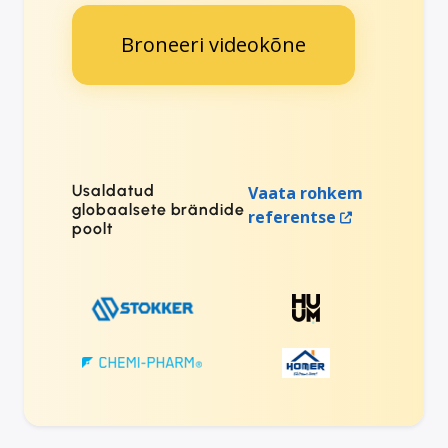
Broneeri videokõne
Usaldatud
Vaata rohkem
globaalsete brändide
referentse
poolt