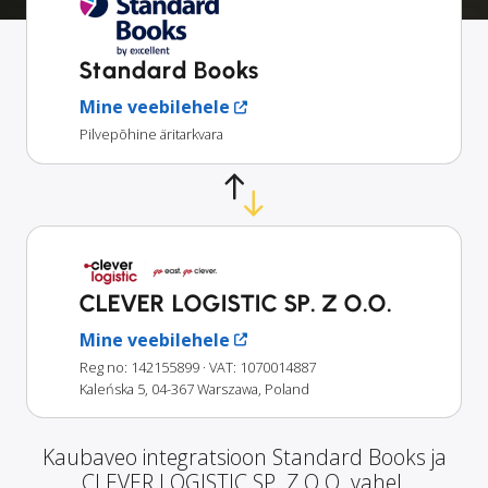
Standard Books
Mine veebilehele
Pilvepõhine äritarkvara
CLEVER LOGISTIC SP. Z O.O.
Mine veebilehele
Reg no: 142155899
· VAT: 1070014887
Kaleńska 5, 04-367 Warszawa, Poland
Kaubaveo integratsioon Standard Books ja
CLEVER LOGISTIC SP. Z O.O. vahel.