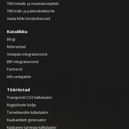
TMS metalli- ja masinatootjatele
TMS trüki- ja pakendisektorile
Vaata kõiki tööstusharusid
Kasulikku
Blogi
Referentsid
Vedajate integratsioonid
ERP integratsioonid
Partnerid
Info vedajatele
Tööriistad
Transpordi CO2 kalkulaator
Riigipühade leidja
Tarneklauslite kalkulaator
Kaubaetiketi generaator
Kaubaveo tarneaja kalkulaator