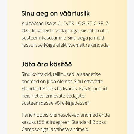
Sinu aeg on väärtuslik
Kui töötad lisaks CLEVER LOGISTIC SP. Z
O.O.-le ka teiste vedajatega, siis aitab ühe
süsteemi kasutamine Sinu aega ja muid
ressursse kõige efektiivsemalt rakendada.
Jäta ära käsitöö
Sinu kontaktid, tellimused ja saadetise
andmed on juba olemas Sinu ettevõtte
Standard Books tarkvaras. Kas kopeerid
neid hetkel erinevate vedajate
süsteemidesse või e-kirjadesse?
Pane hoopis olemasolevad andmed enda
kasuks tööle: integreeri Standard Books
Cargosoniga ja vaheta andmeid