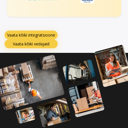
Vaata kõiki integratsioone
Vaata kõiki vedajaid