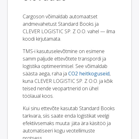
Cargoson võimaldab automaatset
andmevahetust Standard Books ja
CLEVER LOGISTIC SP. Z O.O. vahel — ilma
koodi kirjutamata.
TMS-i kasutuselevõtmine on esimene
samm paljude ettevõtete transpordi ja
logistika optimeerimisel. See võimaldab
säästa aega, raha ja
CO2 heitkoguseid
,
kuna CLEVER LOGISTIC SP. Z O.O. ja kõik
teised nende veopartnerid on ühel
töölaual koos.
Kui sinu ettevõte kasutab Standard Books
tarkvara, siis saate enda logistikat veelgi
efektiivsemaks muuta: jäta ära käsitöö ja
automatiseeri kogu veotellimuste
protsess.