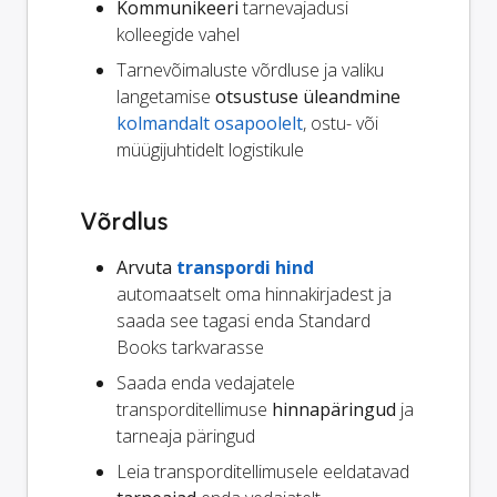
Kommunikeeri
tarnevajadusi
kolleegide vahel
Tarnevõimaluste võrdluse ja valiku
langetamise
otsustuse üleandmine
kolmandalt osapoolelt
, ostu- või
müügijuhtidelt logistikule
Võrdlus
Arvuta
transpordi hind
automaatselt oma hinnakirjadest ja
saada see tagasi enda Standard
Books tarkvarasse
Saada enda vedajatele
transporditellimuse
hinnapäringud
ja
tarneaja päringud
Leia transporditellimusele eeldatavad