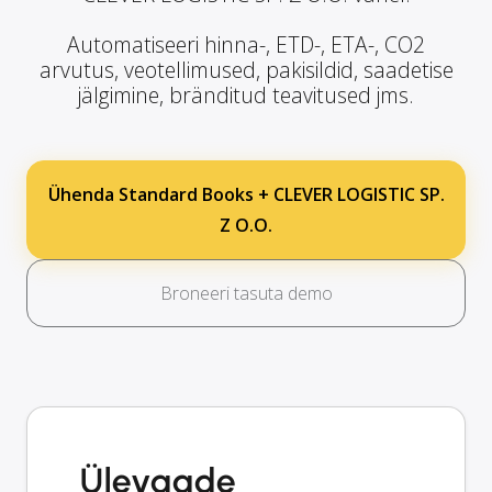
Automatiseeri hinna-, ETD-, ETA-, CO2
arvutus, veotellimused, pakisildid, saadetise
jälgimine, bränditud teavitused jms.
Ühenda Standard Books + CLEVER LOGISTIC SP.
Z O.O.
Broneeri tasuta demo
Ülevaade