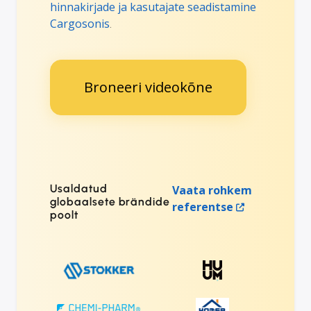
hinnakirjade ja kasutajate seadistamine
Cargosonis
.
Broneeri videokõne
Usaldatud
Vaata rohkem
globaalsete brändide
referentse
poolt