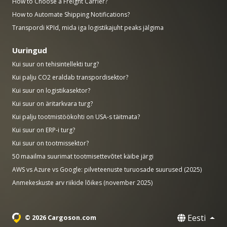
How to Choose a Freight Carrier?
How to Automate Shipping Notifications?
Transpordi KPId, mida iga logistikajuht peaks jälgima
Uuringud
Kui suur on tehisintellekti turg?
Kui palju CO2 eraldab transpordisektor?
Kui suur on logistikasektor?
Kui suur on äritarkvara turg?
Kui palju tootmistöökohti on USA-s täitmata?
Kui suur on ERP-i turg?
Kui suur on tootmissektor?
50 maailma suurimat tootmisettevõtet käibe järgi
AWS vs Azure vs Google: pilveteenuste turuosade suurused (2025)
Anmekeskuste arv riikide lõikes (november 2025)
Eesti
© 2026 Cargoson.com