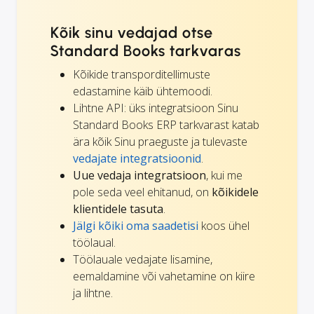
Kõik sinu vedajad otse
Standard Books tarkvaras
Kõikide transporditellimuste
edastamine käib ühtemoodi.
Lihtne API: üks integratsioon Sinu
Standard Books ERP tarkvarast katab
ära kõik Sinu praeguste ja tulevaste
vedajate integratsioonid
.
Uue vedaja integratsioon
, kui me
pole seda veel ehitanud, on
kõikidele
klientidele tasuta
.
Jälgi kõiki oma saadetisi
koos ühel
töölaual.
Töölauale vedajate lisamine,
eemaldamine või vahetamine on kiire
ja lihtne.