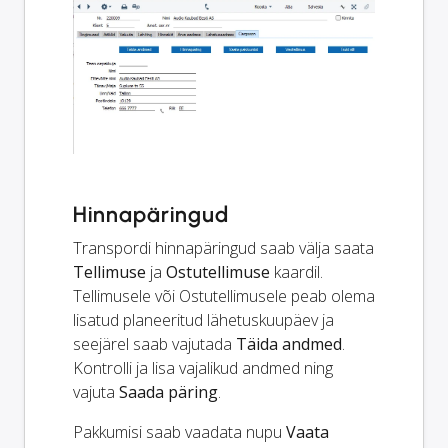
Hinnapäringud
Transpordi hinnapäringud saab välja saata
Tellimuse
ja
Ostutellimuse
kaardil.
Tellimusele või Ostutellimusele peab olema
lisatud planeeritud lähetuskuupäev ja
seejärel saab vajutada
Täida andmed
.
Kontrolli ja lisa vajalikud andmed ning
vajuta
Saada päring
.
Pakkumisi saab vaadata nupu
Vaata