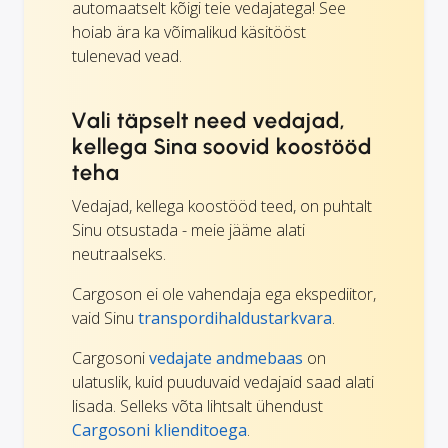
automaatselt kõigi teie vedajatega! See
hoiab ära ka võimalikud käsitööst
tulenevad vead.
Vali täpselt need vedajad,
kellega Sina soovid koostööd
teha
Vedajad, kellega koostööd teed, on puhtalt
Sinu otsustada - meie jääme alati
neutraalseks.
Cargoson ei ole vahendaja ega ekspediitor,
vaid Sinu
transpordihaldustarkvara
.
Cargosoni
vedajate andmebaas
on
ulatuslik, kuid puuduvaid vedajaid saad alati
lisada. Selleks võta lihtsalt ühendust
Cargosoni klienditoega
.