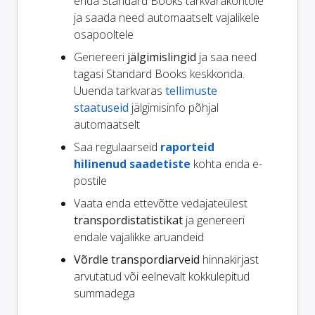
enda Standard Books tarkvarakontole
ja saada need automaatselt vajalikele
osapooltele
Genereeri
jälgimislingid
ja saa need
tagasi Standard Books keskkonda.
Uuenda tarkvaras
tellimuste
staatuseid
jälgimisinfo põhjal
automaatselt
Saa regulaarseid
raporteid
hilinenud saadetiste
kohta enda e-
postile
Vaata enda ettevõtte vedajateülest
transpordistatistikat
ja genereeri
endale vajalikke aruandeid
Võrdle transpordiarveid
hinnakirjast
arvutatud või eelnevalt kokkulepitud
summadega