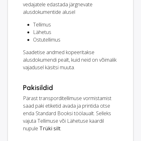
vedajatele edastada järgnevate
alusdokumentide alusel
Tellimus
Lähetus
Ostutellimus
Saadetise andmed kopeeritakse
alusdokumendi pealt, kuid neid on võimalik
vajadusel käsitsi muuta.
Pakisildid
Pärast transporditellimuse vormistamist
saad paki etiketid avada ja printida otse
enda Standard Booksi töölaualt. Selleks
vajuta Tellimuse või Lähetuse kaardil
nupule
Trüki silt
.