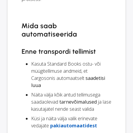
Mida saab
automatiseerida
Enne transpordi tellimist
Kasuta Standard Books ostu- või
müügitellimuse andmeid, et
Cargosonis automaatselt
saadetisi
luua
Näita välja kõik antud tellimusega
saadaolevad
tarnevõimalused
ja lase
kasutajatel nende seast valida
Küsi ja näita välja valik erinevate
vedajate
pakiautomaatidest