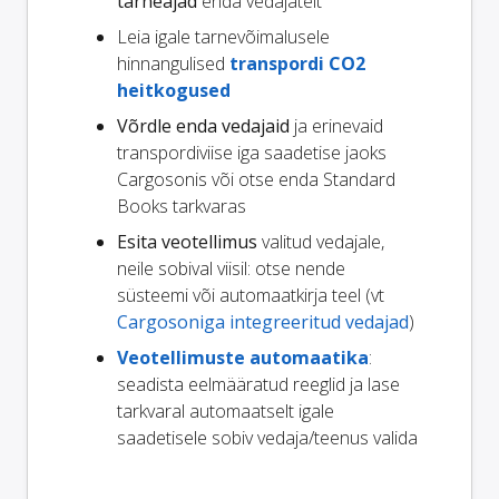
tarneajad
enda vedajatelt
Leia igale tarnevõimalusele
hinnangulised
transpordi CO2
heitkogused
Võrdle enda vedajaid
ja erinevaid
transpordiviise iga saadetise jaoks
Cargosonis või otse enda Standard
Books tarkvaras
Esita veotellimus
valitud vedajale,
neile sobival viisil: otse nende
süsteemi või automaatkirja teel (vt
Cargosoniga integreeritud vedajad
)
Veotellimuste automaatika
:
seadista eelmääratud reeglid ja lase
tarkvaral automaatselt igale
saadetisele sobiv vedaja/teenus valida