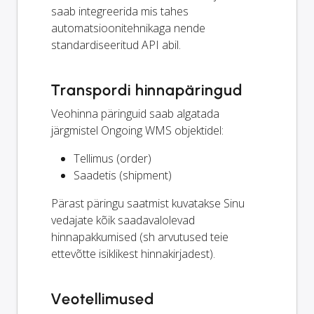
saab integreerida mis tahes
automatsioonitehnikaga nende
standardiseeritud API abil.
Transpordi hinnapäringud
Veohinna päringuid saab algatada
järgmistel Ongoing WMS objektidel:
Tellimus (order)
Saadetis (shipment)
Pärast päringu saatmist kuvatakse Sinu
vedajate kõik saadavalolevad
hinnapakkumised (sh arvutused teie
ettevõtte isiklikest hinnakirjadest).
Veotellimused