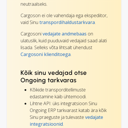
neutraalseks.
Cargoson ei ole vahendaja ega ekspediitor,
vaid Sinu
transpordihaldustarkvara
.
Cargosoni
vedajate andmebaas
on
ulatuslik, kuid puuduvaid vedajaid saad alati
lisada. Selleks võta lihtsalt ühendust
Cargosoni klienditoega
.
Kõik sinu vedajad otse
Ongoing tarkvaras
Kõikide transporditellimuste
edastamine käib ühtemoodi.
Lihtne API: üks integratsioon Sinu
Ongoing ERP tarkvarast katab ära kõik
Sinu praeguste ja tulevaste
vedajate
integratsioonid
.