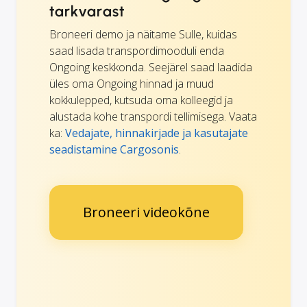
tarkvarast
Broneeri demo ja näitame Sulle, kuidas
saad lisada transpordimooduli enda
Ongoing keskkonda. Seejärel saad laadida
üles oma Ongoing hinnad ja muud
kokkulepped, kutsuda oma kolleegid ja
alustada kohe transpordi tellimisega. Vaata
ka:
Vedajate, hinnakirjade ja kasutajate
seadistamine Cargosonis
.
Broneeri videokõne