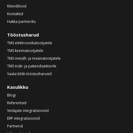
Kliendilood
Kontaktid
Hakka partneriks
Tööstusharud
TMS elektroonikatootjatele
TMS keemiatootjatele
TMS metalli- ja masinatootjatele
TMS trüki- ja pakendisektorile
Vaata kõiki tööstusharusid
Kasulikku
Blogi
Referentsid
Vedajate integratsioonid
ERP integratsioonid
Partnerid