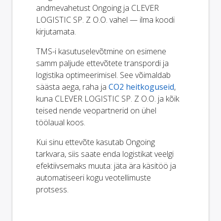
andmevahetust Ongoing ja CLEVER
LOGISTIC SP. Z O.O. vahel — ilma koodi
kirjutamata.
TMS-i kasutuselevõtmine on esimene
samm paljude ettevõtete transpordi ja
logistika optimeerimisel. See võimaldab
säästa aega, raha ja
CO2 heitkoguseid
,
kuna CLEVER LOGISTIC SP. Z O.O. ja kõik
teised nende veopartnerid on ühel
töölaual koos.
Kui sinu ettevõte kasutab Ongoing
tarkvara, siis saate enda logistikat veelgi
efektiivsemaks muuta: jäta ära käsitöö ja
automatiseeri kogu veotellimuste
protsess.