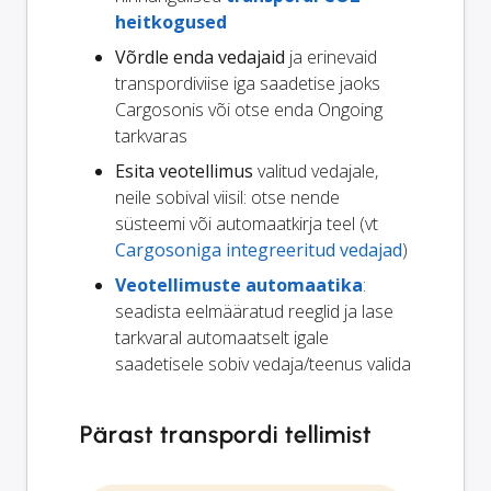
heitkogused
Võrdle enda vedajaid
ja erinevaid
transpordiviise iga saadetise jaoks
Cargosonis või otse enda Ongoing
tarkvaras
Esita veotellimus
valitud vedajale,
neile sobival viisil: otse nende
süsteemi või automaatkirja teel (vt
Cargosoniga integreeritud vedajad
)
Veotellimuste automaatika
:
seadista eelmääratud reeglid ja lase
tarkvaral automaatselt igale
saadetisele sobiv vedaja/teenus valida
Pärast transpordi tellimist