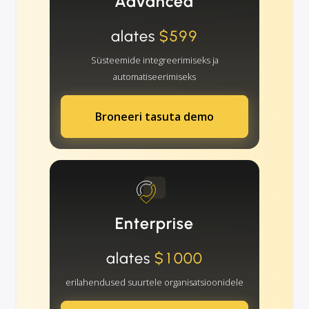
Advanced
alates
$599
Süsteemide integreerimiseks ja
automatiseerimiseks
Broneeri tasuta demo
Enterprise
alates
$1000
erilahendused suurtele organisatsioonidele