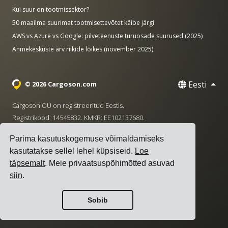
Kui suur on tootmissektor?
50 maailma suurimat tootmisettevõtet käibe järgi
AWS vs Azure vs Google: pilveteenuste turuosade suurused (2025)
Anmekeskuste arv riikide lõikes (november 2025)
Eesti
© 2026 Cargoson.com
Cargoson OÜ on registreeritud Eestis.
Registrikood: 14545832. KMKR: EE102137680.
Peakontor: Pärnu mnt. 141, 11314 Tallinn, Eesti
Parima kasutuskogemuse võimaldamiseks
·
+372 5555 0028
hello@cargoson.com
kasutatakse sellel lehel küpsiseid.
Loe
täpsemalt
. Meie privaatsuspõhimõtted asuvad
Teenuse tingimused
|
Privaatsuseeskirjad
|
Küpsiste
siin
.
poliitika
Sobib