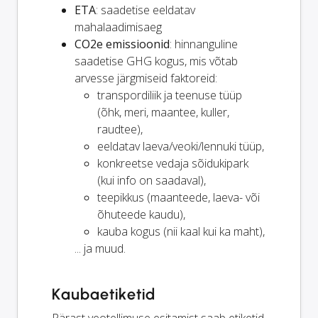
ETA
: saadetise eeldatav
mahalaadimisaeg
CO2e emissioonid
: hinnanguline
saadetise GHG kogus, mis võtab
arvesse järgmiseid faktoreid:
transpordiliik ja teenuse tüüp
(õhk, meri, maantee, kuller,
raudtee),
eeldatav laeva/veoki/lennuki tüüp,
konkreetse vedaja sõidukipark
(kui info on saadaval),
teepikkus (maanteede, laeva- või
õhuteede kaudu),
kauba kogus (nii kaal kui ka maht),
... ja muud.
Kaubaetiketid
Pärast veotellimuse esitamist saab etiketid