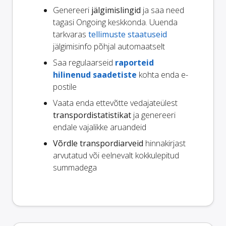
Genereeri
jälgimislingid
ja saa need
tagasi Ongoing keskkonda. Uuenda
tarkvaras
tellimuste staatuseid
jälgimisinfo põhjal automaatselt
Saa regulaarseid
raporteid
hilinenud saadetiste
kohta enda e-
postile
Vaata enda ettevõtte vedajateülest
transpordistatistikat
ja genereeri
endale vajalikke aruandeid
Võrdle transpordiarveid
hinnakirjast
arvutatud või eelnevalt kokkulepitud
summadega