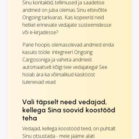
Sinu kontaktid, tellimused ja saadetise
andmed on juba olemas Sinu ettevõtte
Ongoing tarkvaras. Kas kopeerid neid
hetkel erinevate vedajate süsteemidesse
või e-kirjadesse?
Pane hoopis olemasolevad andmed enda
kasuks tööle: integreeri Ongoing
Cargosoniga ja vaheta andmeid
automaatselt kõigi teie vedajatega! See
hoiab ära ka võimalikud käsitööst
tulenevad vead.
Vali täpselt need vedajad,
kellega Sina soovid koostööd
teha
Vedajad, kellega koostööd teed, on puhtalt
Sinu otsustada - meie jääme alati