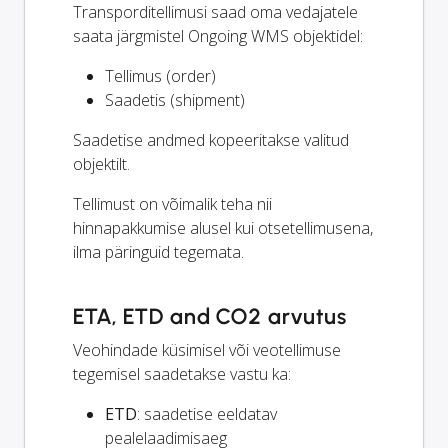
Transporditellimusi saad oma vedajatele
saata järgmistel Ongoing WMS objektidel:
Tellimus (order)
Saadetis (shipment)
Saadetise andmed kopeeritakse valitud
objektilt.
Tellimust on võimalik teha nii
hinnapakkumise alusel kui otsetellimusena,
ilma päringuid tegemata.
ETA, ETD and CO2 arvutus
Veohindade küsimisel või veotellimuse
tegemisel saadetakse vastu ka:
ETD
: saadetise eeldatav
pealelaadimisaeg