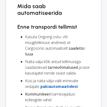
Mida saab
automatiseerida
Enne transpordi tellimist
Kasuta Ongoing ostu- või
müügitellimuse andmeid, et
Cargosonis automaatselt
saadetisi
luua
Näita välja kõik antud tellimusega
saadaolevad
tarnevõimalused
ja lase
kasutajatel nende seast valida
Küsi ja näita välja valik erinevate
vedajate
pakiautomaatidest
Kommunikeeri
tarnevajadusi
kolleegide vahel