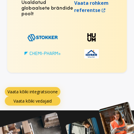
Usaldatud
Vaata rohkem
globaalsete brändide
referentse
poolt
Vaata kõiki integratsioone
Vaata kõiki vedajaid