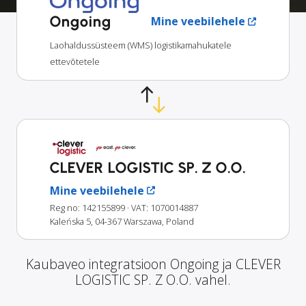
Ongoing
Mine veebilehele
Laohaldussüsteem (WMS) logistikamahukatele
ettevõtetele
CLEVER LOGISTIC SP. Z O.O.
Mine veebilehele
Reg no: 142155899
· VAT: 1070014887
Kaleńska 5, 04-367 Warszawa, Poland
Kaubaveo integratsioon Ongoing ja CLEVER
LOGISTIC SP. Z O.O. vahel.