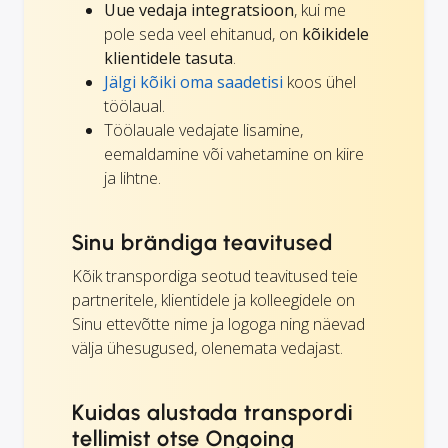
Uue vedaja integratsioon
, kui me
pole seda veel ehitanud, on
kõikidele
klientidele tasuta
.
Jälgi kõiki oma saadetisi
koos ühel
töölaual.
Töölauale vedajate lisamine,
eemaldamine või vahetamine on kiire
ja lihtne.
Sinu brändiga teavitused
Kõik transpordiga seotud teavitused teie
partneritele, klientidele ja kolleegidele on
Sinu ettevõtte nime ja logoga ning näevad
välja ühesugused, olenemata vedajast.
Kuidas alustada transpordi
tellimist otse Ongoing