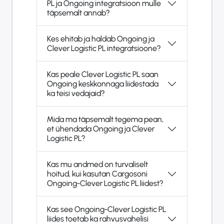
PL ja Ongoing integratsioon mulle
täpsemalt annab?
Kes ehitab ja haldab Ongoing ja
Clever Logistic PL integratsioone?
Kas peale Clever Logistic PL saan
Ongoing keskkonnaga liidestada
ka teisi vedajaid?
Mida ma täpsemalt tegema pean,
et ühendada Ongoing ja Clever
Logistic PL?
Kas mu andmed on turvaliselt
hoitud, kui kasutan Cargosoni
Ongoing-Clever Logistic PL liidest?
Kas see Ongoing-Clever Logistic PL
liides toetab ka rahvusvahelisi