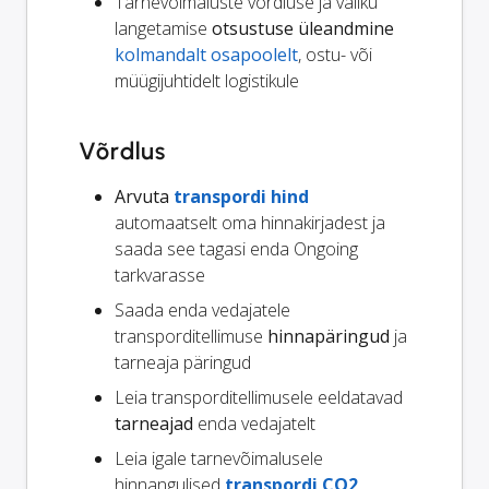
Tarnevõimaluste võrdluse ja valiku
langetamise
otsustuse üleandmine
kolmandalt osapoolelt
, ostu- või
müügijuhtidelt logistikule
Võrdlus
Arvuta
transpordi hind
automaatselt oma hinnakirjadest ja
saada see tagasi enda Ongoing
tarkvarasse
Saada enda vedajatele
transporditellimuse
hinnapäringud
ja
tarneaja päringud
Leia transporditellimusele eeldatavad
tarneajad
enda vedajatelt
Leia igale tarnevõimalusele
hinnangulised
transpordi CO2