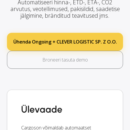
Automatiseeri hinna-, ETD-, ETA-, CO2
arvutus, veotellimused, pakisildid, saadetise
jälgimine, bränditud teavitused jms.
Ühenda Ongoing + CLEVER LOGISTIC SP. Z O.O.
Broneeri tasuta demo
Ülevaade
Cargoson võimaldab automaatset