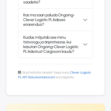
saadetisi?
Kas ma saan paluda Ongoing-
Clever Logistic PL liideses
eriarendusi?
Kuidas mõjutab see minu
töövoogu ja äriprotsesse, kui
kasutan Ongoing-Clever Logistic
PL liidestust Cargosoni kaudu?
Otsid tehnilisi detaile? Vaata meie
Clever Logistic
PL API dokumentatsiooni
arendajatele.