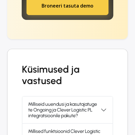
Broneeri tasuta demo
Küsimused ja
vastused
Milliseid uuendusi ja kasutajatuge
te Ongoing ja Clever Logistic PL
integratsioonile pakute?
Millised funktsioonid Clever Logistic