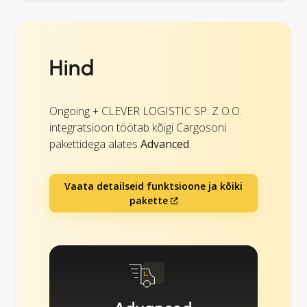
Hind
Ongoing + CLEVER LOGISTIC SP. Z O.O.
integratsioon töötab kõigi Cargosoni
pakettidega alates
Advanced
.
Vaata detailseid funktsioone ja kõiki
pakette