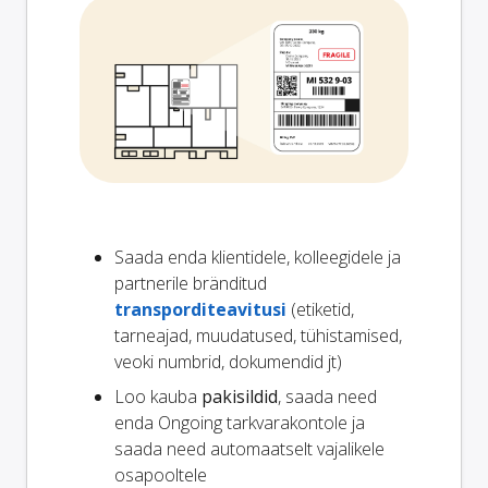
Saada enda klientidele, kolleegidele ja
partnerile bränditud
transporditeavitusi
(etiketid,
tarneajad, muudatused, tühistamised,
veoki numbrid, dokumendid jt)
Loo kauba
pakisildid
, saada need
enda Ongoing tarkvarakontole ja
saada need automaatselt vajalikele
osapooltele