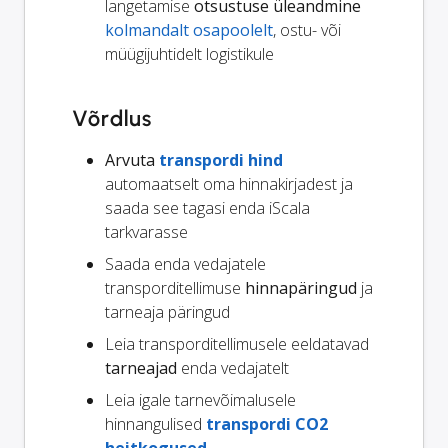
langetamise
otsustuse üleandmine
kolmandalt osapoolelt
, ostu- või
müügijuhtidelt logistikule
Võrdlus
Arvuta
transpordi hind
automaatselt oma hinnakirjadest ja
saada see tagasi enda iScala
tarkvarasse
Saada enda vedajatele
transporditellimuse
hinnapäringud
ja
tarneaja päringud
Leia transporditellimusele eeldatavad
tarneajad
enda vedajatelt
Leia igale tarnevõimalusele
hinnangulised
transpordi CO2