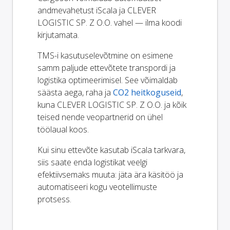
andmevahetust iScala ja CLEVER
LOGISTIC SP. Z O.O. vahel — ilma koodi
kirjutamata.
TMS-i kasutuselevõtmine on esimene
samm paljude ettevõtete transpordi ja
logistika optimeerimisel. See võimaldab
säästa aega, raha ja
CO2 heitkoguseid
,
kuna CLEVER LOGISTIC SP. Z O.O. ja kõik
teised nende veopartnerid on ühel
töölaual koos.
Kui sinu ettevõte kasutab iScala tarkvara,
siis saate enda logistikat veelgi
efektiivsemaks muuta: jäta ära käsitöö ja
automatiseeri kogu veotellimuste
protsess.