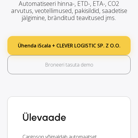
Automatiseeri hinna-, ETD-, ETA-, CO2
arvutus, veotellimused, pakisildid, saadetise
jälgimine, bränditud teavitused jms.
Ühenda iScala + CLEVER LOGISTIC SP. Z O.O.
Broneeri tasuta demo
Ülevaade
Cargoson võimaldab automaatset