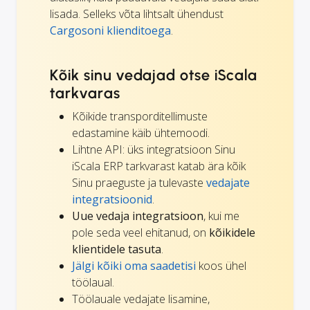
lisada. Selleks võta lihtsalt ühendust
Cargosoni klienditoega
.
Kõik sinu vedajad otse iScala
tarkvaras
Kõikide transporditellimuste
edastamine käib ühtemoodi.
Lihtne API: üks integratsioon Sinu
iScala ERP tarkvarast katab ära kõik
Sinu praeguste ja tulevaste
vedajate
integratsioonid
.
Uue vedaja integratsioon
, kui me
pole seda veel ehitanud, on
kõikidele
klientidele tasuta
.
Jälgi kõiki oma saadetisi
koos ühel
töölaual.
Töölauale vedajate lisamine,