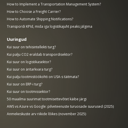
How to Implement a Transportation Management System?
How to Choose a Freight Carrier?
How to Automate Shipping Notifications?
Transpordi KPId, mida iga logistikajuht peaks jälgima
Uuringud
Kui suur on tehisintellekti turg?
Kui palju CO2 eraldab transpordisektor?
Kui suur on logistikasektor?
Kui suur on äritarkvara turg?
Kui palju tootmistöökohti on USA-s täitmata?
Kui suur on ERP-i turg?
Kui suur on tootmissektor?
50 maailma suurimat tootmisettevõtet käibe järgi
AWS vs Azure vs Google: pilveteenuste turuosade suurused (2025)
Anmekeskuste arv riikide lõikes (november 2025)