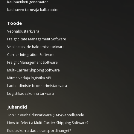
Kaubaetiketi generaator
Kaubaveo tarneaja kalkulaator
Toode
Veohaldustarkvara
Freight Rate Management Software
Veolisatasude haldamise tarkvara
Carrier Integration Software
Freight Management Software
Multi-Carrier Shipping Software
Mitme vedaja logistika API
Laolaadimiste broneerimistarkvara
Logistikaosakonna tarkvara
Juhendid
Top 17 veohaldustarkvara (TMS) veotellijatele
How to Select a Multi-Carrier Shipping Software?
Kuidas korraldada transpordihanget?