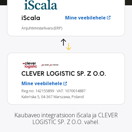
iScala
Mine veebilehele
Ärijuhtimistarkvara (ERP)
CLEVER LOGISTIC SP. Z O.O.
Mine veebilehele
Reg no: 142155899
· VAT: 1070014887
Kaleńska 5, 04-367 Warszawa, Poland
Kaubaveo integratsioon iScala ja CLEVER
LOGISTIC SP. Z O.O. vahel.