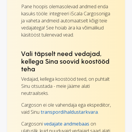
Pane hoopis olemasolevad andmed enda
kasuks tööle: integreeri iScala Cargosoniga
ja vaheta andmeid automaatselt kõigi teie
vedajatega! See hoiab ära ka võimalikud
käsitööst tulenevad vead.
Vali täpselt need vedajad,
kellega Sina soovid koostööd
teha
Vedajad, kellega koostööd teed, on puhtalt
Sinu otsustada - meie jääme alati
neutraalseks.
Cargoson ei ole vahendaja ega ekspediitor,
vaid Sinu
transpordihaldustarkvara
.
Cargosoni
vedajate andmebaas
on
ulatuslik, kuid puuduvaid vedajaid saad alati