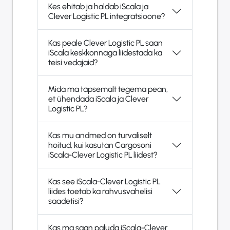
Kes ehitab ja haldab iScala ja
Clever Logistic PL integratsioone?
Kas peale Clever Logistic PL saan
iScala keskkonnaga liidestada ka
teisi vedajaid?
Mida ma täpsemalt tegema pean,
et ühendada iScala ja Clever
Logistic PL?
Kas mu andmed on turvaliselt
hoitud, kui kasutan Cargosoni
iScala-Clever Logistic PL liidest?
Kas see iScala-Clever Logistic PL
liides toetab ka rahvusvahelisi
saadetisi?
Kas ma saan paluda iScala-Clever