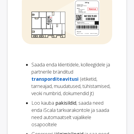
Saada enda klientidele, kolleegidele ja
partnerile bränditud
transporditeavitusi
(etiketid,
tarneajad, muudatused, tühistamised,
veoki numbrid, dokumendid jt)
Loo kauba
pakisildid
, saada need
enda iScala tarkvarakontole ja saada
need automaatselt vajalikele
osapooltele