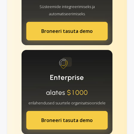
Süsteemide integreerimiseks ja
automatiseerimiseks
Broneeri tasuta demo
Enterprise
alates
$1000
erilahendused suurtele organisatsioonidele
Broneeri tasuta demo