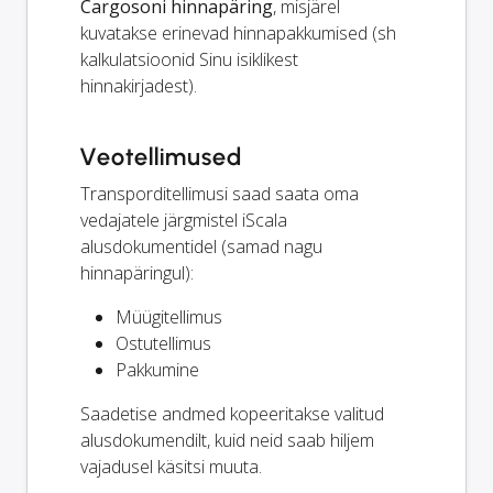
Cargosoni hinnapäring
, misjärel
kuvatakse erinevad hinnapakkumised (sh
kalkulatsioonid Sinu isiklikest
hinnakirjadest).
Veotellimused
Transporditellimusi saad saata oma
vedajatele järgmistel iScala
alusdokumentidel (samad nagu
hinnapäringul):
Müügitellimus
Ostutellimus
Pakkumine
Saadetise andmed kopeeritakse valitud
alusdokumendilt, kuid neid saab hiljem
vajadusel käsitsi muuta.