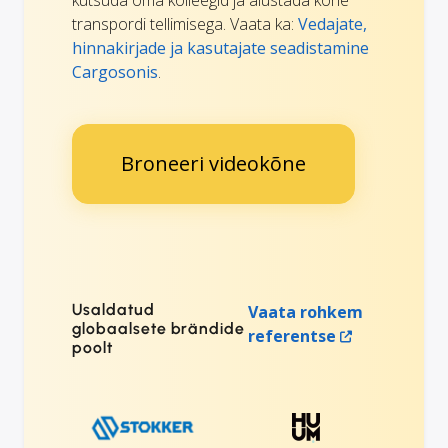
kutsuda oma kolleegid ja alustada kohe
transpordi tellimisega. Vaata ka:
Vedajate,
hinnakirjade ja kasutajate seadistamine
Cargosonis
.
Broneeri videokõne
Usaldatud
Vaata rohkem
globaalsete brändide
referentse
poolt