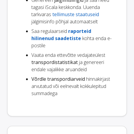
Genereeri
jälgimislingid
ja saa need
tagasi iScala keskkonda. Uuenda
tarkvaras
tellimuste staatuseid
jälgimisinfo põhjal automaatselt
Saa regulaarseid
raporteid
hilinenud saadetiste
kohta enda e-
postile
Vaata enda ettevõtte vedajateülest
transpordistatistikat
ja genereeri
endale vajalikke aruandeid
Võrdle transpordiarveid
hinnakirjast
arvutatud või eelnevalt kokkulepitud
summadega