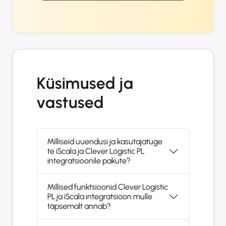
Küsimused ja
vastused
Milliseid uuendusi ja kasutajatuge
te iScala ja Clever Logistic PL
integratsioonile pakute?
Millised funktsioonid Clever Logistic
PL ja iScala integratsioon mulle
täpsemalt annab?