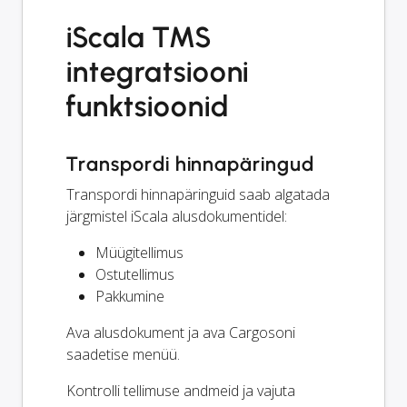
iScala TMS
integratsiooni
funktsioonid
Transpordi hinnapäringud
Transpordi hinnapäringuid saab algatada
järgmistel iScala alusdokumentidel:
Müügitellimus
Ostutellimus
Pakkumine
Ava alusdokument ja ava Cargosoni
saadetise menüü.
Kontrolli tellimuse andmeid ja vajuta