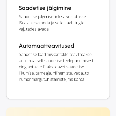
Saadetise jälgimine
Saadetise jälgimise link salvestatakse
iScala keskkonda ja selle saab lingile
vajutades avada.
Automaatteavitused
Saadetise laadimiskontakte teavitatakse
automaatselt saadetise teelepanemisest
ning antakse lisaks teavet saadetise
liikumise, tarneaja, hilinemiste, veoauto
numbrimärgi, tühistamiste jms kohta.