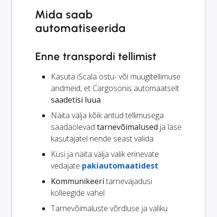
Mida saab
automatiseerida
Enne transpordi tellimist
Kasuta iScala ostu- või müügitellimuse
andmeid, et Cargosonis automaatselt
saadetisi luua
Näita välja kõik antud tellimusega
saadaolevad
tarnevõimalused
ja lase
kasutajatel nende seast valida
Küsi ja näita välja valik erinevate
vedajate
pakiautomaatidest
Kommunikeeri
tarnevajadusi
kolleegide vahel
Tarnevõimaluste võrdluse ja valiku