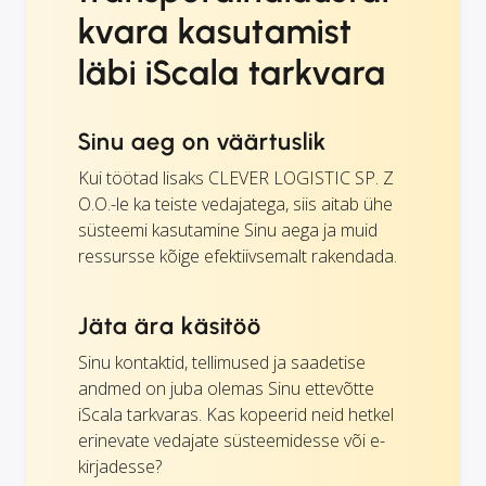
kvara kasutamist
läbi iScala tarkvara
Sinu aeg on väärtuslik
Kui töötad lisaks CLEVER LOGISTIC SP. Z
O.O.-le ka teiste vedajatega, siis aitab ühe
süsteemi kasutamine Sinu aega ja muid
ressursse kõige efektiivsemalt rakendada.
Jäta ära käsitöö
Sinu kontaktid, tellimused ja saadetise
andmed on juba olemas Sinu ettevõtte
iScala tarkvaras. Kas kopeerid neid hetkel
erinevate vedajate süsteemidesse või e-
kirjadesse?