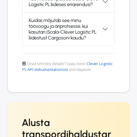
Logistic PL liideses eriarendusi?
Kuidas mõjutab see minu
töövoogu ja äriprotsesse, kui
kasutan iScala-Clever Logistic PL
liidestust Cargosoni kaudu?
Otsid tehnilisi detaile? Vaata meie
Clever Logistic
PL API dokumentatsiooni
arendajatele.
Alusta
transpordihaldustar