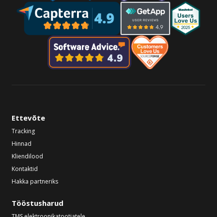
Ettevõte
Tracking
Hinnad
Kliendilood
Kontaktid
Hakka partneriks
Tööstusharud
TMS elektroonikatootjatele