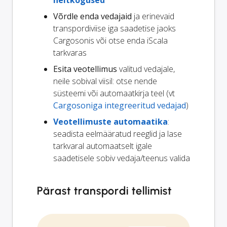
heitkogused
Võrdle enda vedajaid
ja erinevaid
transpordiviise iga saadetise jaoks
Cargosonis või otse enda iScala
tarkvaras
Esita veotellimus
valitud vedajale,
neile sobival viisil: otse nende
süsteemi või automaatkirja teel (vt
Cargosoniga integreeritud vedajad
)
Veotellimuste automaatika
:
seadista eelmääratud reeglid ja lase
tarkvaral automaatselt igale
saadetisele sobiv vedaja/teenus valida
Pärast transpordi tellimist