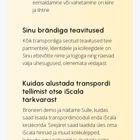
eemaldamine või vahetamine on kiire
ja lihtne.
Sinu brändiga teavitused
Kõik transpordiga seotud teavitused teie
partneritele, klientidele ja kolleegidele on
Sinu ettevõtte nime ja logoga ning näevad
välja ühesugused, olenemata vedajast.
Kuidas alustada transpordi
tellimist otse iScala
tarkvarast
Broneeri demo ja näitame Sulle, kuidas
saad lisada transpordimooduli enda iScala
keskkonda. Seejärel saad laadida üles oma
iScala hinnad ja muud kokkulepped,