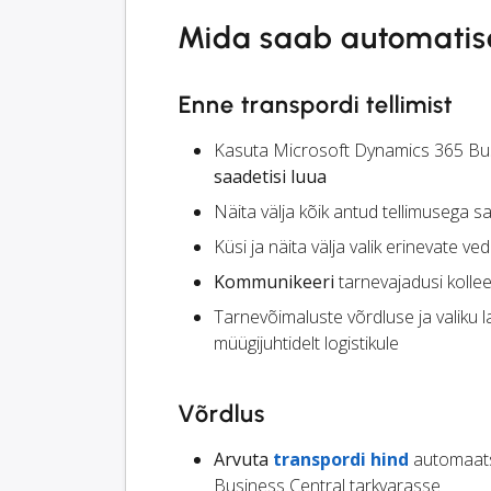
Mida saab automatis
Enne transpordi tellimist
Kasuta Microsoft Dynamics 365 Busi
saadetisi luua
Näita välja kõik antud tellimusega 
Küsi ja näita välja valik erinevate ve
Kommunikeeri
tarnevajadusi kollee
Tarnevõimaluste võrdluse ja valiku
müügijuhtidelt logistikule
Võrdlus
Arvuta
transpordi hind
automaats
Business Central tarkvarasse