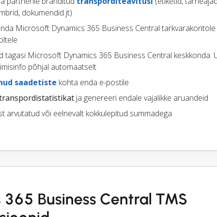
 ja partnerile bränditud
transporditeavitusi
(etiketid, tarneajad
mbrid, dokumendid jt)
enda Microsoft Dynamics 365 Business Central tarkvarakontole
ltele
d tagasi Microsoft Dynamics 365 Business Central keskkonda.
gimisinfo põhjal automaatselt
enud saadetiste
kohta enda e-postile
transpordistatistikat
ja genereeri endale vajalikke aruandeid
st arvutatud või eelnevalt kokkulepitud summadega
 365 Business Central TMS