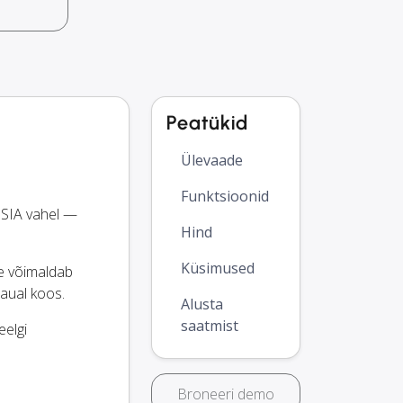
Peatükid
Ülevaade
Funktsioonid
 SIA vahel —
Hind
Küsimused
ee võimaldab
laual koos.
Alusta
saatmist
eelgi
Broneeri demo