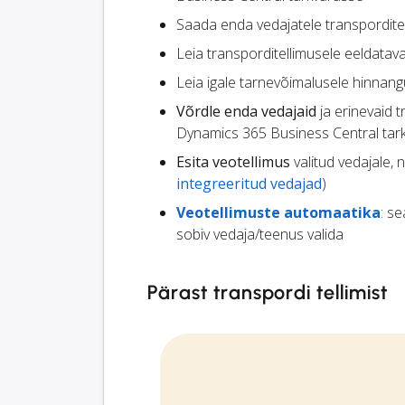
Saada enda vedajatele transpordite
Leia transporditellimusele eeldata
Leia igale tarnevõimalusele hinnang
Võrdle enda vedajaid
ja erinevaid 
Dynamics 365 Business Central tar
Esita veotellimus
valitud vedajale, n
integreeritud vedajad
)
Veotellimuste automaatika
: s
sobiv vedaja/teenus valida
Pärast transpordi tellimist