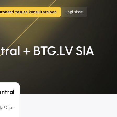
Broneeri tasuta konsultatsioon
Logi sisse
tral + BTG.LV SIA
entral
ja Põhja-