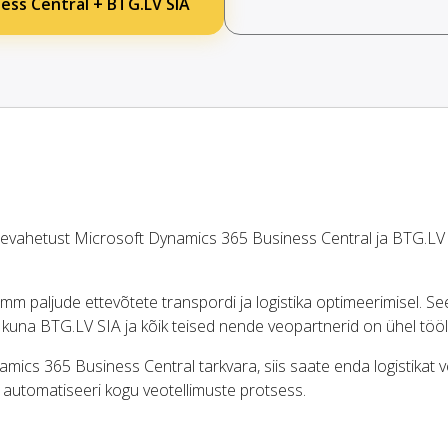
ess Central + BTG.LV SIA
vahetust Microsoft Dynamics 365 Business Central ja BTG.LV
 paljude ettevõtete transpordi ja logistika optimeerimisel. S
, kuna BTG.LV SIA ja kõik teised nende veopartnerid on ühel töö
mics 365 Business Central tarkvara, siis saate enda logistikat v
a automatiseeri kogu veotellimuste protsess.