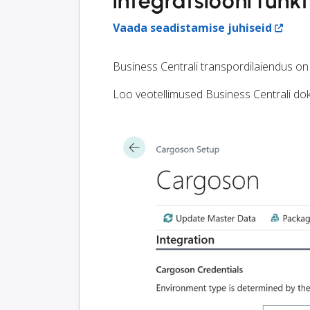
integratsiooni funk
Vaada seadistamise juhiseid
Business Centrali transpordilaiendus o
Loo veotellimused Business Centrali dok