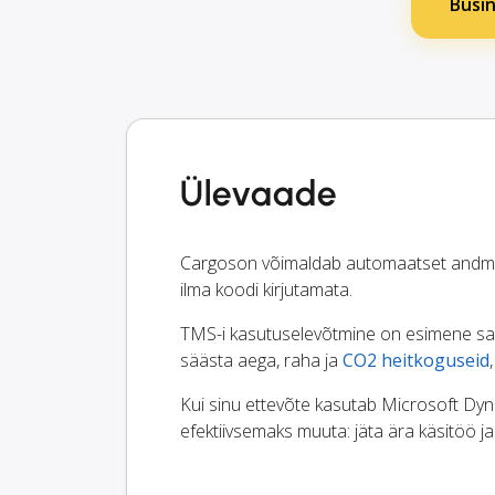
Busin
Ülevaade
Cargoson võimaldab automaatset andme
ilma koodi kirjutamata.
TMS-i kasutuselevõtmine on esimene samm
säästa aega, raha ja
CO2 heitkoguseid
Kui sinu ettevõte kasutab Microsoft Dyna
efektiivsemaks muuta: jäta ära käsitöö j