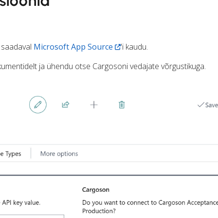
tsioonid
n saadaval
Microsoft App Source
'i kaudu.
umentidelt ja ühendu otse Cargosoni vedajate võrgustikuga.