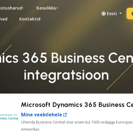
stusharud
Kasulikku
Eesti
nad
Kontaktid
cs 365 Business Cen
integratsioon
Microsoft Dynamics 365 Business C
Mine veebilehele
Ühenda Business Central otse enam kui 1500 vedajaga Euroopas 
Ameerikas