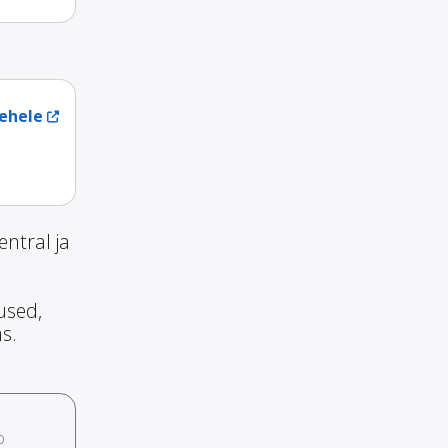
ehele
ntral ja
used,
ms.
o