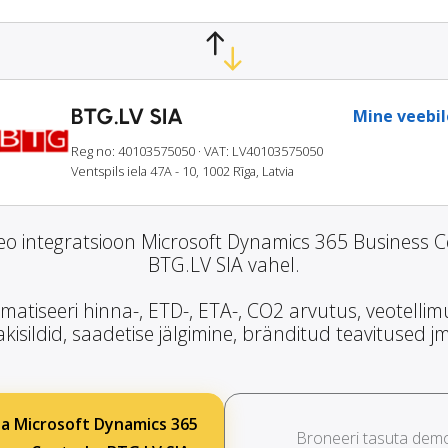
BTG.LV SIA
Mine veebil
Reg no: 40103575050
· VAT: LV40103575050
Ventspils iela 47A - 10, 1002 Rīga, Latvia
o integratsioon Microsoft Dynamics 365 Business Ce
BTG.LV SIA vahel.
matiseeri hinna-, ETD-, ETA-, CO2 arvutus, veotellim
kisildid, saadetise jälgimine, bränditud teavitused j
a Microsoft Dynamics 365
Broneeri tasuta dem