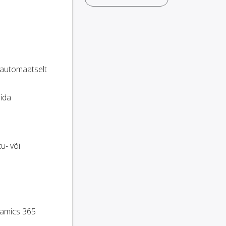
 automaatselt
lida
tu- või
namics 365