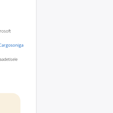
crosoft
Cargosoniga
saadetisele