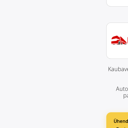
Kaubave
Auto
pa
Ühend