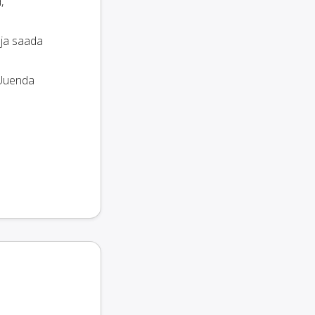
,
 ja saada
 Uuenda