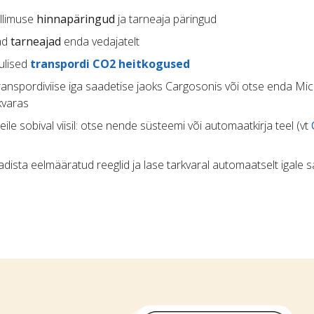
llimuse
hinnapäringud
ja tarneaja päringud
vad
tarneajad
enda vedajatelt
ulised
transpordi CO2 heitkogused
transpordiviise iga saadetise jaoks Cargosonis või otse enda Mi
kvaras
eile sobival viisil: otse nende süsteemi või automaatkirja teel (vt
eadista eelmääratud reeglid ja lase tarkvaral automaatselt igale 