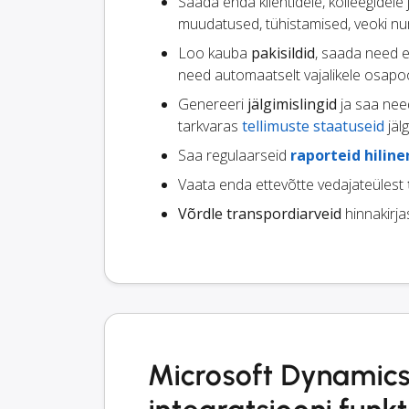
Saada enda klientidele, kolleegidele
muudatused, tühistamised, veoki nu
Loo kauba
pakisildid
, saada need 
need automaatselt vajalikele osapoo
Genereeri
jälgimislingid
ja saa nee
tarkvaras
tellimuste staatuseid
jäl
Saa regulaarseid
raporteid hilin
Vaata enda ettevõtte vedajateülest
Võrdle transpordiarveid
hinnakirja
Microsoft Dynamics