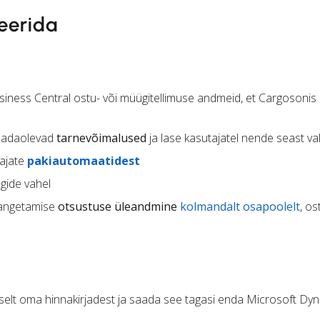
eerida
ness Central ostu- või müügitellimuse andmeid, et Cargosonis
saadaolevad
tarnevõimalused
ja lase kasutajatel nende seast va
dajate
pakiautomaatidest
gide vahel
 langetamise
otsustuse üleandmine
kolmandalt osapoolelt
, os
elt oma hinnakirjadest ja saada see tagasi enda Microsoft Dy