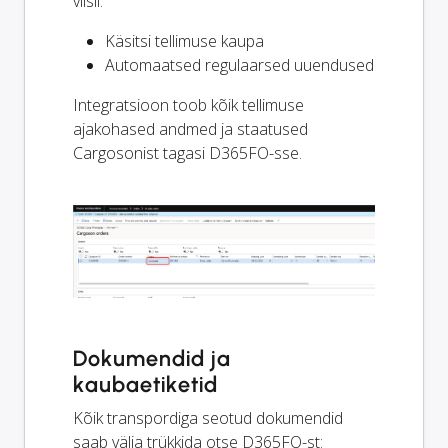
viisil:
Käsitsi tellimuse kaupa
Automaatsed regulaarsed uuendused
Integratsioon toob kõik tellimuse
ajakohased andmed ja staatused
Cargosonist tagasi D365FO-sse.
Dokumendid ja
kaubaetiketid
Kõik transpordiga seotud dokumendid
saab välja trükkida otse D365FO-st: