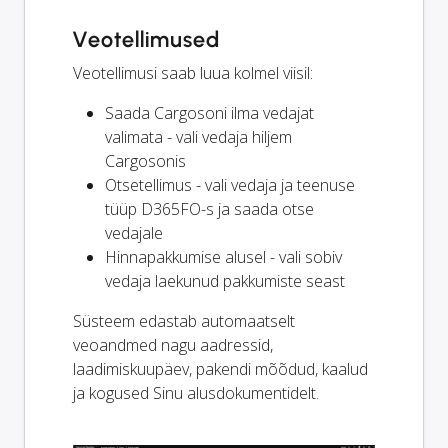
Veotellimused
Veotellimusi saab luua kolmel viisil:
Saada Cargosoni ilma vedajat
valimata - vali vedaja hiljem
Cargosonis
Otsetellimus - vali vedaja ja teenuse
tüüp D365FO-s ja saada otse
vedajale
Hinnapakkumise alusel - vali sobiv
vedaja laekunud pakkumiste seast
Süsteem edastab automaatselt
veoandmed nagu aadressid,
laadimiskuupäev, pakendi mõõdud, kaalud
ja kogused Sinu alusdokumentidelt.