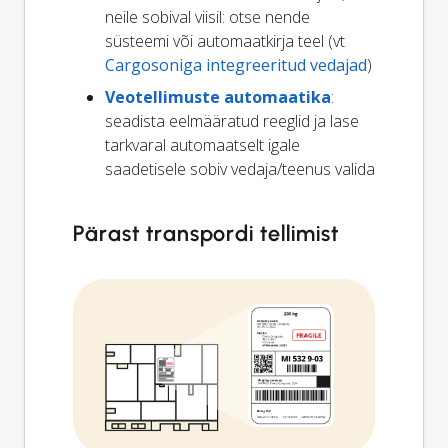
neile sobival viisil: otse nende
süsteemi või automaatkirja teel (vt
Cargosoniga integreeritud vedajad
)
Veotellimuste automaatika
:
seadista eelmääratud reeglid ja lase
tarkvaral automaatselt igale
saadetisele sobiv vedaja/teenus valida
Pärast transpordi tellimist