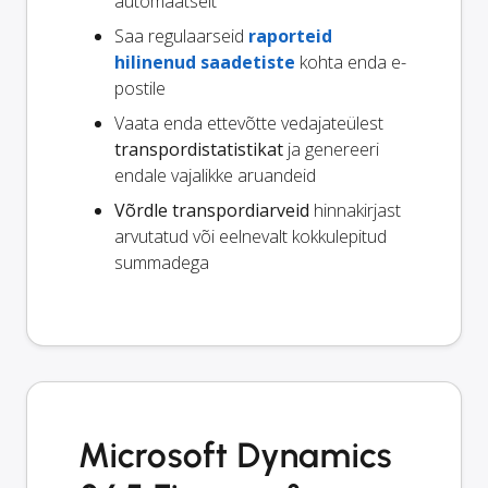
automaatselt
Saa regulaarseid
raporteid
hilinenud saadetiste
kohta enda e-
postile
Vaata enda ettevõtte vedajateülest
transpordistatistikat
ja genereeri
endale vajalikke aruandeid
Võrdle transpordiarveid
hinnakirjast
arvutatud või eelnevalt kokkulepitud
summadega
Microsoft Dynamics