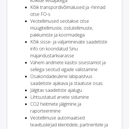
kõikide vedajatega
Kõik transpordivõimalused ja -hinnad
otse FO-s
Veotellimused seotakse otse
müügitellimuste, ostutellimuste,
pakkumiste ja koormadega
Kõik sisse- ja väljaminevate saadetiste
info on koondatud Sinu
majandustarkvarasse
Vähem andmete käsitsi sisestamist ja
sellega seotud vigade välistamine
Osakondadeülene läbipaistvus
saadetiste ajakava ja staatuse osas
Jälgitav saadetiste ajalugu
Lihtsustatud arvete sidumine
CO2 heitmete jälgimine ja
raporteerimine
Veotellimuse automaatsed
teavituskirjad klientidele, partneritele ja