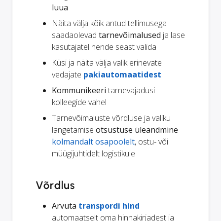
luua
Näita välja kõik antud tellimusega
saadaolevad
tarnevõimalused
ja lase
kasutajatel nende seast valida
Küsi ja näita välja valik erinevate
vedajate
pakiautomaatidest
Kommunikeeri
tarnevajadusi
kolleegide vahel
Tarnevõimaluste võrdluse ja valiku
langetamise
otsustuse üleandmine
kolmandalt osapoolelt
, ostu- või
müügijuhtidelt logistikule
Võrdlus
Arvuta
transpordi hind
automaatselt oma hinnakirjadest ja