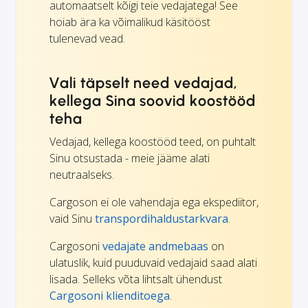
automaatselt kõigi teie vedajatega! See
hoiab ära ka võimalikud käsitööst
tulenevad vead.
Vali täpselt need vedajad,
kellega Sina soovid koostööd
teha
Vedajad, kellega koostööd teed, on puhtalt
Sinu otsustada - meie jääme alati
neutraalseks.
Cargoson ei ole vahendaja ega ekspediitor,
vaid Sinu
transpordihaldustarkvara
.
Cargosoni
vedajate andmebaas
on
ulatuslik, kuid puuduvaid vedajaid saad alati
lisada. Selleks võta lihtsalt ühendust
Cargosoni klienditoega
.