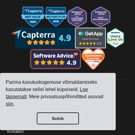
Parima kasutuskogemuse võimaldamiseks
kasutatakse sellel lehel küpsiseid.
Loe
täpsemalt
. Meie privaatsuspõhimõtted asuvad
Ettevõte
siin
.
Tracking
Hinnad
Sobib
Kliendilood
Kontaktid