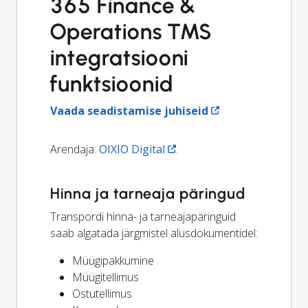
365 Finance &
Operations TMS
integratsiooni
funktsioonid
Vaada seadistamise juhiseid
Arendaja:
OIXIO Digital
.
Hinna ja tarneaja päringud
Transpordi hinna- ja tarneajapäringuid
saab algatada järgmistel alusdokumentidel:
Müügipakkumine
Müügitellimus
Ostutellimus