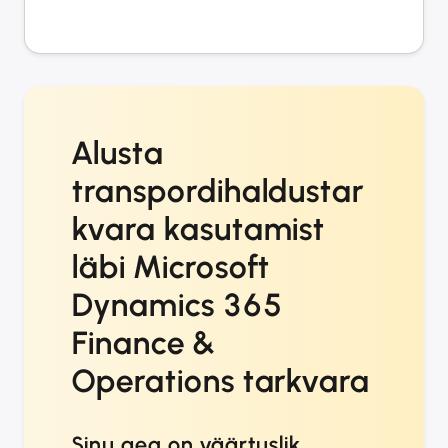
Alusta
transpordihaldustar
kvara kasutamist
läbi Microsoft
Dynamics 365
Finance &
Operations tarkvara
Sinu aeg on väärtuslik