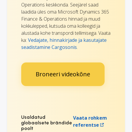
Operations keskkonda. Seejärel saad
laadida üles oma Microsoft Dynamics 365
Finance & Operations hinnad ja muud
kokkulepped, kutsuda oma kolleegid ja
alustada kohe transpordi tellimisega. Vaata
ka:
Vedajate, hinnakirjade ja kasutajate
seadistamine Cargosonis
.
Broneeri videokõne
Usaldatud
Vaata rohkem
globaalsete brändide
referentse
poolt