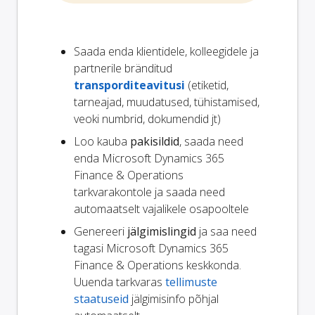
Saada enda klientidele, kolleegidele ja
partnerile bränditud
transporditeavitusi
(etiketid,
tarneajad, muudatused, tühistamised,
veoki numbrid, dokumendid jt)
Loo kauba
pakisildid
, saada need
enda Microsoft Dynamics 365
Finance & Operations
tarkvarakontole ja saada need
automaatselt vajalikele osapooltele
Genereeri
jälgimislingid
ja saa need
tagasi Microsoft Dynamics 365
Finance & Operations keskkonda.
Uuenda tarkvaras
tellimuste
staatuseid
jälgimisinfo põhjal