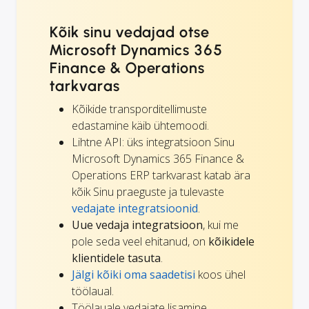
Kõik sinu vedajad otse
Microsoft Dynamics 365
Finance & Operations
tarkvaras
Kõikide transporditellimuste
edastamine käib ühtemoodi.
Lihtne API: üks integratsioon Sinu
Microsoft Dynamics 365 Finance &
Operations ERP tarkvarast katab ära
kõik Sinu praeguste ja tulevaste
vedajate integratsioonid
.
Uue vedaja integratsioon
, kui me
pole seda veel ehitanud, on
kõikidele
klientidele tasuta
.
Jälgi kõiki oma saadetisi
koos ühel
töölaual.
Töölauale vedajate lisamine,