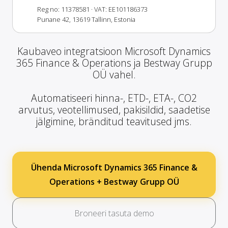
Reg no: 11378581
· VAT: EE101186373
Punane 42, 13619 Tallinn, Estonia
Kaubaveo integratsioon Microsoft Dynamics
365 Finance & Operations ja Bestway Grupp
OÜ vahel.
Automatiseeri hinna-, ETD-, ETA-, CO2
arvutus, veotellimused, pakisildid, saadetise
jälgimine, bränditud teavitused jms.
Ühenda Microsoft Dynamics 365 Finance &
Operations + Bestway Grupp OÜ
Broneeri tasuta demo