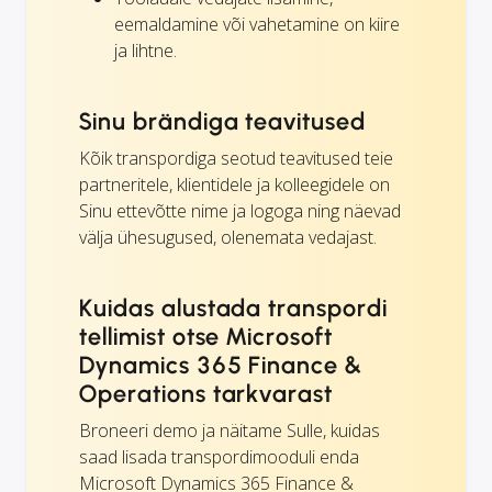
eemaldamine või vahetamine on kiire
ja lihtne.
Sinu brändiga teavitused
Kõik transpordiga seotud teavitused teie
partneritele, klientidele ja kolleegidele on
Sinu ettevõtte nime ja logoga ning näevad
välja ühesugused, olenemata vedajast.
Kuidas alustada transpordi
tellimist otse Microsoft
Dynamics 365 Finance &
Operations tarkvarast
Broneeri demo ja näitame Sulle, kuidas
saad lisada transpordimooduli enda
Microsoft Dynamics 365 Finance &