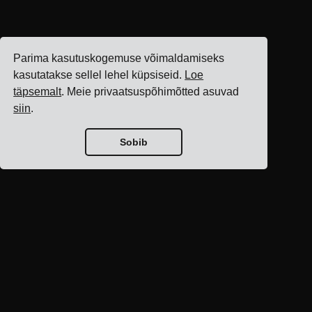
Parima kasutuskogemuse võimaldamiseks
kasutatakse sellel lehel küpsiseid.
Loe
täpsemalt
. Meie privaatsuspõhimõtted asuvad
siin
.
Sobib
Blogi avaleht