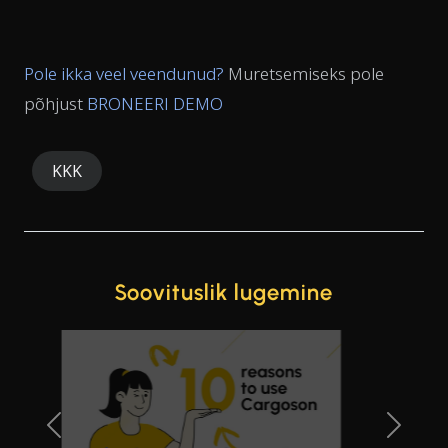
Pole ikka veel veendunud?
Muretsemiseks pole
põhjust
BRONEERI DEMO
KKK
Soovituslik lugemine
Previous Slide
Next Sl
Veoettevõtte