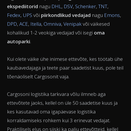
ekspediitorid
nagu
DHL
,
DSV
,
Schenker
,
TNT
,
Fedex
,
UPS
või
piirkondlikud vedajad
nagu
Emons
,
DPD
,
ACE
,
Itella
,
Omniva
,
Venipak
või väikesed
kohalikud 1-2 veokiga vedajad või isegi
oma
autoparki
.
Kui olete väike ühe inimese ettevõte, kes töötab ühe
kaubavedajaga ja teete paar saadetist kuus, pole teil
tõenäoliselt Cargosonit vaja.
Cargosoni logistika tarkvara võlu ilmneb aga
ettevõtete jaoks, kellel on üle 50 saadetise kuus ja
kes kasutavad oma igapäevase logistika
korraldamiseks rohkem kui 3 erinevat vedajat.
Praktilisels elus on siiski ka palju ettevõtteid, kellel