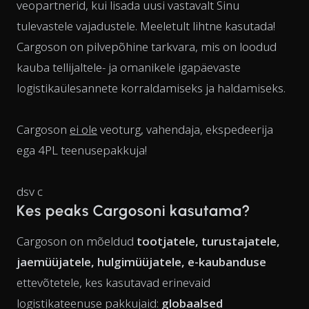
veopartnerid, kui lisada uusi vastavalt Sinu
tulevastele vajadustele. Meeletult lihtne kasutada!
Cargoson on pilvepõhine tarkvara, mis on loodud
kauba tellijaltele- ja omanikele igapäevaste
logistikaülesannete korraldamiseks ja haldamiseks.
Cargoson
ei ole
veoturg, vahendaja, ekspedeerija
ega 4PL teenusepakkuja!
dsv c
Kes peaks Cargosoni kasutama?
Cargoson on mõeldud
tootjatele, turustajatele,
jaemüüjatele, hulgimüüjatele, e-kaubanduse
ettevõtetele, kes kasutavad erinevaid
logistikateenuse pakkujaid:
globaalsed