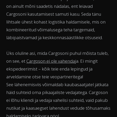
on ainult mõni saadetis nädalas, ent leiavad
Cargosoni kasutamisest samuti kasu. Seda tänu
lihtsale ühest kohast logistika haldamisele, mis on
kombineeritud võimalusega teha targemaid,
läbipaistvamad ja keskkonnasäästlikke otsuseid.
Üks oluline asi, mida Cargosoni puhul mõista tuleb,
on see, et
Cargoson ei ole vahendaj
a. Ei mingit
ekspedeerimist – kõik teie enda lepingud ja
arveldamine otse teie veopartneritega!
See lähenemisviis võimaldab kaubasaatjatel jätkata
häid suhteid oma pikaajaliste vedajatega. Cargoson
ei lõhu kliendi ja vedaja vahelisi suhteid, vaid pakub
nutikat ja kaasaegset lahendust vedude tõhusamaks
haldamiseks tarkvara nöol.