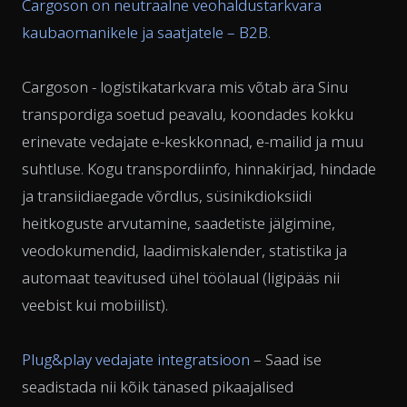
Cargoson on neutraalne veohaldustarkvara
kaubaomanikele ja saatjatele – B2B.
Cargoson - logistikatarkvara mis võtab ära Sinu
transpordiga soetud peavalu, koondades kokku
erinevate vedajate e-keskkonnad, e-mailid ja muu
suhtluse. Kogu transpordiinfo, hinnakirjad, hindade
ja transiidiaegade võrdlus, süsinikdioksiidi
heitkoguste arvutamine, saadetiste jälgimine,
veodokumendid, laadimiskalender, statistika ja
automaat teavitused ühel töölaual (ligipääs nii
veebist kui mobiilist).
Plug&play vedajate integratsioon
– Saad ise
seadistada nii kõik tänased pikaajalised