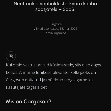
Neutraalne veohaldustarkvara kauba
saatjatele – SaaS.
Cargoson
Viimati uuendatud: 13. mai 2025
2 min lugemine
Kui otsid vastust antud küsimustele, siis oled õiges
kohas. Anname lühikese ülevaate, kelle jaoks on
Cargoson ehitatud ja mõeldud ning jagame ka
kasutajate tagasisidet.
Mis on Cargoson?