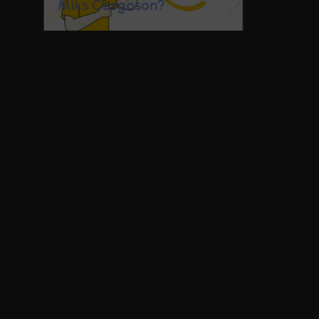
puhkusekorraldus
Cargosonis