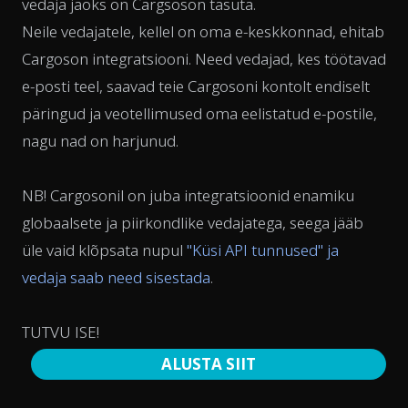
vedaja jaoks on Cargsoson tasuta.
Neile vedajatele, kellel on oma e-keskkonnad, ehitab
Cargoson integratsiooni. Need vedajad, kes töötavad
e-posti teel, saavad teie Cargosoni kontolt endiselt
päringud ja veotellimused oma eelistatud e-postile,
nagu nad on harjunud.
NB! Cargosonil on juba integratsioonid enamiku
globaalsete ja piirkondlike vedajatega, seega jääb
üle vaid klõpsata nupul
"Küsi API tunnused" ja
vedaja saab need sisestada
.
TUTVU ISE!
ALUSTA SIIT