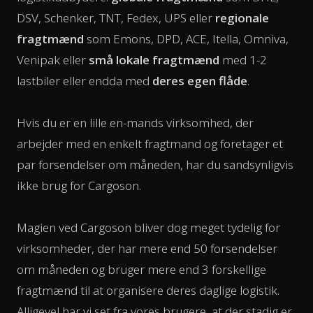
DSV, Schenker, TNT, Fedex, UPS eller
regionale
fragtmænd
som Emons, DPD, ACE, Itella, Omniva,
Venipak eller
små lokale fragtmænd
med 1-2
lastbiler eller endda med
deres egen flåde
.
Hvis du er en lille en-mands virksomhed, der
arbejder med en enkelt fragtmand og foretager et
par forsendelser om måneden, har du sandsynligvis
ikke brug for Cargoson.
Magien ved Cargoson bliver dog meget tydelig for
virksomheder, der har mere end 50 forsendelser
om måneden og bruger mere end 3 forskellige
fragtmænd til at organisere deres daglige logistik.
Alligevel har vi set fra vores brugere, at der stadig er