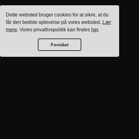
Dette websted bruger cookies for at sikre, at du
får den bedste oplevelse på vores websted.
Lær
mere
. Vores privatlivspolitik kan findes
her
.
Forstået
Blog hjem