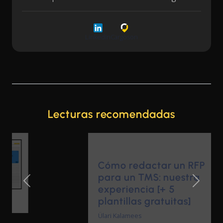
LinkedIn
Cargoson
Lecturas recomendadas
Cómo redactar un RFP
para un TMS: nuestra
experiencia [+ 5
Previous Slide
Next Sl
plantillas gratuitas]
Ülari Kalamees