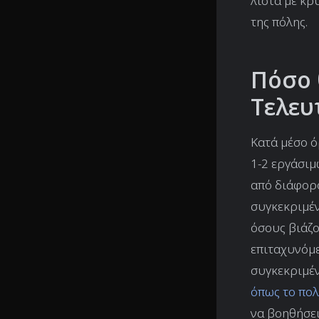
λίστα με κρ
της πόλης.
Πόσο 
Τελευ
Κατά μέσο ό
1-2 εργάσιμ
από διάφορο
συγκεκριμέν
όσους βιάζο
επιταχυνόμε
συγκεκριμέν
όπως το πο
να βοηθήσει