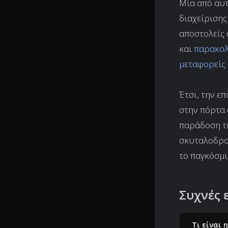
Μία από αυτ
διαχείρισης
αποστολείς 
και
παρακολ
μεταφορείς
Έτσι, την ε
στην πόρτα 
παράδοση τη
σκυταλοδρομ
το παγκόσμι
Συχνές 
Τι είναι 