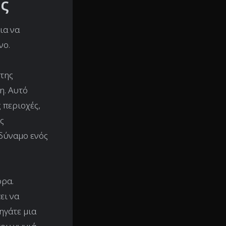
ς
ια να
νο.
 της
η. Αυτό
 περιοχές,
ς
οδύναμο ενός
όρα.
ει να
ηγάτε μια