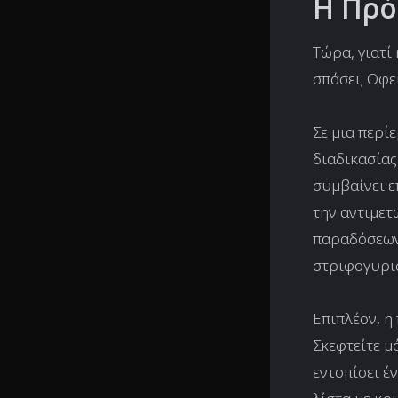
Η Πρό
Τώρα, γιατί
σπάσει; Οφε
Σε μια περί
διαδικασίας
συμβαίνει ε
την αντιμετ
παραδόσεων 
στριφογυρι
Επιπλέον, η
Σκεφτείτε μ
εντοπίσει έ