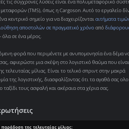
ές τις σύγχρονες λύσεις είναι ένα πολυμεταφορικό σύστ
 μεταφορών (TMS), όπως η Cargoson. Αυτό το εργαλείο δί
ένα κεντρικό σημείο για να διαχειρίζονται
αιτήματα τιμώ
ούθηση αποστολών σε πραγματικό χρόνο
από
διάφορου
- όλα σε ένα μέρος.
πόμενη φορά που περιμένετε με ανυπομονησία ένα δέμα ν
σας, αφιερώστε μια σκέψη στο λογιστικό θαύμα που είναι
ς τελευταίας μίλιας. Είναι το τελικό σπριντ στην μακρά
ία της λογιστικής, διασφαλίζοντας ότι τα αγαθά σας ο
ο ταξίδι τους ασφαλή και ακέραια στα χέρια σας.
ερωτήσεις
η παράδοση της τελευταίας μίλιας;