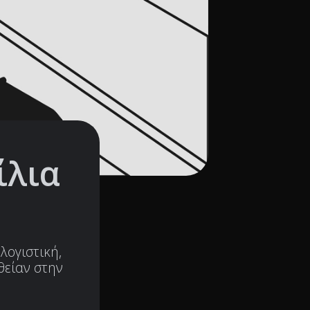
ίλια
λογιστική,
θείαν στην