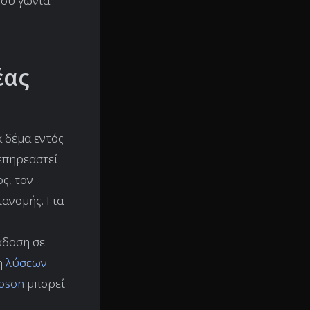
του γωνιά
έας
 δέμα εντός
 επηρεαστεί
ς, τον
ανομής. Για
άδοση σε
η
λύσεων
oson
μπορεί