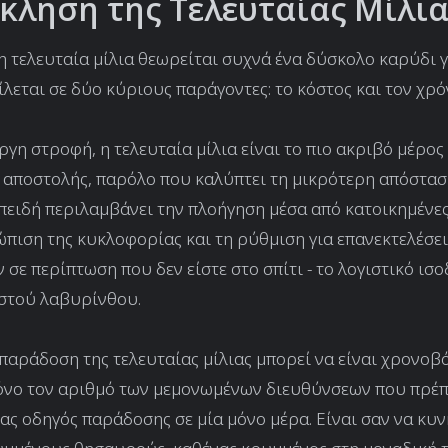
κληση της Τελευταίας Μίλια
 η τελευταία μίλια θεωρείται συχνά ένα δύσκολο καρύδι γ
ίλεται σε δύο κύριους παράγοντες: το κόστος και τον χρό
εργη στροφή, η τελευταία μίλια είναι το πιο ακριβό μέρος
 αποστολής, παρόλο που καλύπτει τη μικρότερη απόστασ
πειδή περιλαμβάνει την πλοήγηση μέσα από κατοικημένες
ώπιση της κυκλοφορίας και τη ρύθμιση για επανεκτελέσει
σε περίπτωση που δεν είστε στο σπίτι - το λογιστικό ισ
στού λαβυρίνθου.
 παράδοση της τελευταίας μίλιας μπορεί να είναι χρονοβ
όνο τον αριθμό των μεμονωμένων διευθύνσεων που πρέπ
νας οδηγός παράδοσης σε μία μόνο μέρα. Είναι σαν να κυν