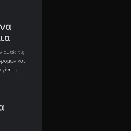
 να
ια
ν αυτές τις
δρομών και
γίνει η
α