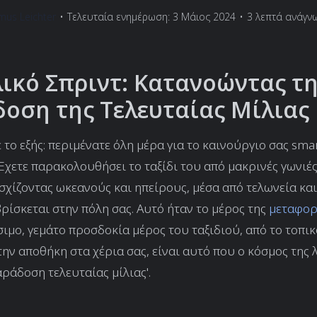
mus Leichter
•
Τελευταία ενημέρωση: 3 Μάιος 2024
•
3 λεπτά ανάγν
λικό Σπριντ: Κατανοώντας τ
οση της Τελευταίας Μίλιας
 το εξής: περιμένατε όλη μέρα για το καινούργιο σας sm
Έχετε παρακολουθήσει το ταξίδι του από μακρινές γωνιέ
σχίζοντας ωκεανούς και ηπείρους, μέσα από τελωνεία και
 βρίσκεται στην πόλη σας. Αυτό ήταν το μέρος της
μεταφορ
σιμο, γεμάτο προσδοκία μέρος του ταξιδιού, από το τοπι
την αποθήκη στα χέρια σας, είναι αυτό που ο κόσμος της 
αράδοση τελευταίας μίλιας'.