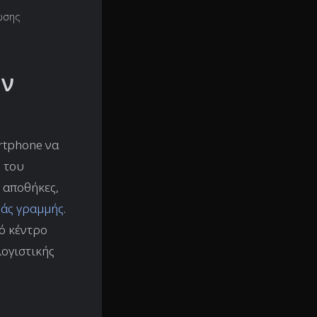
ωσης
ην
artphone να
ς του
 αποθήκες,
άς γραμμής
.
κό κέντρο
λογιστικής