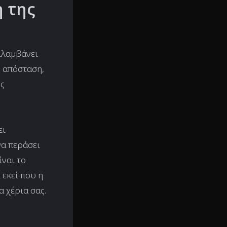
η της
ιλαμβάνει
ή απόσταση,
ης
ει
να περάσει
ίναι το
 εκεί που η
 χέρια σας.