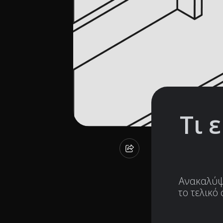
Τι 
Ανακαλύψτ
το τελικό