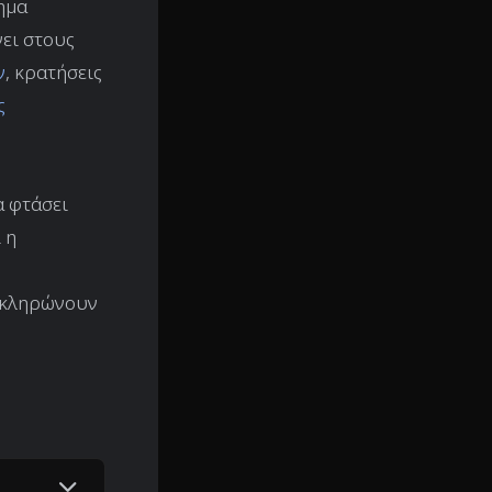
ημα
νει στους
ν
, κρατήσεις
ς
α φτάσει
 η
λοκληρώνουν