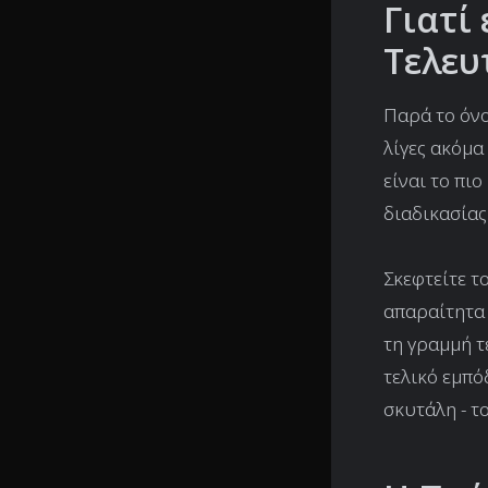
Γιατί
Τελευ
Παρά το όνο
λίγες ακόμα
είναι το πι
διαδικασίας
Σκεφτείτε τ
απαραίτητα 
τη γραμμή τ
τελικό εμπό
σκυτάλη - τ