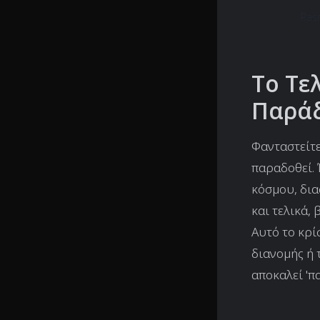
Ras
Το Τε
Παράδ
Φανταστείτε
παραδοθεί. 
κόσμου, δια
και τελικά,
Αυτό το κρί
διανομής ή 
αποκαλεί 'π