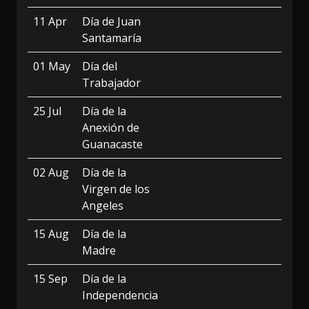
11 Apr
Día de Juan
Santamaría
01 May
Día del
Trabajador
25 Jul
Día de la
Anexión de
Guanacaste
02 Aug
Día de la
Virgen de los
Angeles
15 Aug
Día de la
Madre
15 Sep
Día de la
Independencia