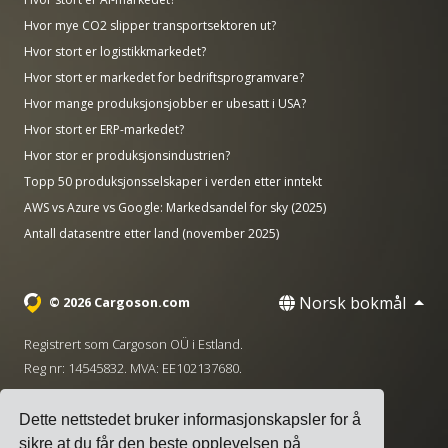
Hvor mye CO2 slipper transportsektoren ut?
Hvor stort er logistikkmarkedet?
Hvor stort er markedet for bedriftsprogramvare?
Hvor mange produksjonsjobber er ubesatt i USA?
Hvor stort er ERP-markedet?
Hvor stor er produksjonsindustrien?
Topp 50 produksjonsselskaper i verden etter inntekt
AWS vs Azure vs Google: Markedsandel for sky (2025)
Antall datasentre etter land (november 2025)
Norsk bokmål
© 2026 Cargoson.com
Registrert som Cargoson OÜ i Estland.
Reg nr: 14545832. MVA: EE102137680.
Hovedkontor: Pärnu mnt. 141, 11314 Tallinn, Estland
Dette nettstedet bruker informasjonskapsler for å
·
+372 5555 0028
hello@cargoson.com
sikre at du får den beste opplevelsen på