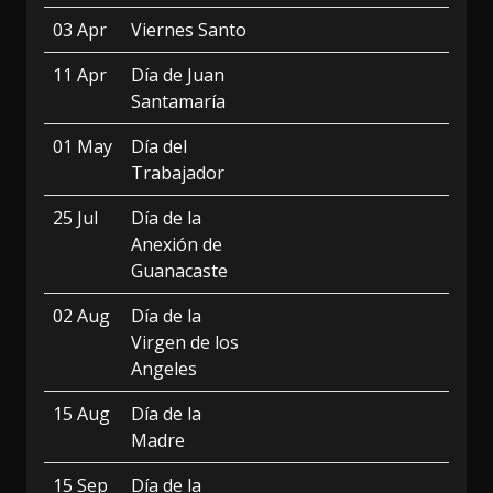
03 Apr
Viernes Santo
11 Apr
Día de Juan
Santamaría
01 May
Día del
Trabajador
25 Jul
Día de la
Anexión de
Guanacaste
02 Aug
Día de la
Virgen de los
Angeles
15 Aug
Día de la
Madre
15 Sep
Día de la