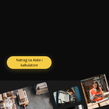
Natrag na Alate i
kalkulatore