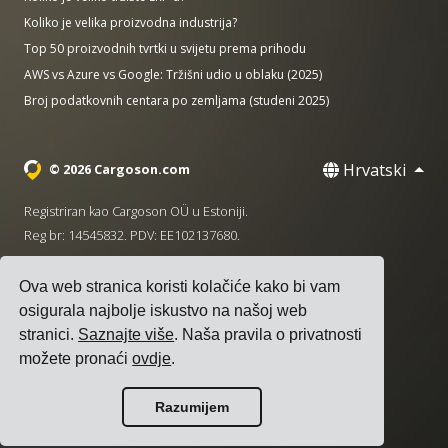
Koliko je velika proizvodna industrija?
Top 50 proizvodnih tvrtki u svijetu prema prihodu
AWS vs Azure vs Google: Tržišni udio u oblaku (2025)
Broj podatkovnih centara po zemljama (studeni 2025)
Hrvatski
© 2026 Cargoson.com
Registriran kao Cargoson OÜ u Estoniji.
Reg br: 14545832. PDV: EE102137680.
Sjedište: Pärnu mnt. 141, 11314 Tallinn, Estonija
Ova web stranica koristi kolačiće kako bi vam
·
+372 5555 0028
hello@cargoson.com
osigurala najbolje iskustvo na našoj web
stranici.
Saznajte više
. Naša pravila o privatnosti
Uvjeti pružanja usluge
|
Pravila privatnosti
|
Pravila o
možete pronaći
ovdje
.
kolačićima
Razumijem