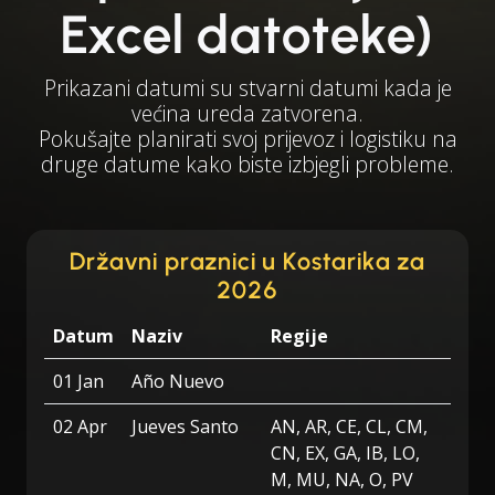
Excel datoteke)
Prikazani datumi su stvarni datumi kada je
većina ureda zatvorena.
Pokušajte planirati svoj prijevoz i logistiku na
druge datume kako biste izbjegli probleme.
Državni praznici u Kostarika za
2026
Datum
Naziv
Regije
01 Jan
Año Nuevo
02 Apr
Jueves Santo
AN, AR, CE, CL, CM,
CN, EX, GA, IB, LO,
M, MU, NA, O, PV