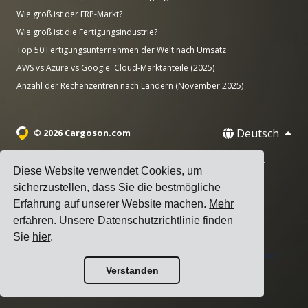
Wie groß ist der ERP-Markt?
Wie groß ist die Fertigungsindustrie?
Top 50 Fertigungsunternehmen der Welt nach Umsatz
AWS vs Azure vs Google: Cloud-Marktanteile (2025)
Anzahl der Rechenzentren nach Ländern (November 2025)
Deutsch
© 2026 Cargoson.com
Registriert als Cargoson OÜ in Estland. Reg.-Nr.: 14545832. USt-
Diese Website verwendet Cookies, um
IdNr.: EE102137680.
sicherzustellen, dass Sie die bestmögliche
Hauptsitz: Pärnu mnt. 141, 11314 Tallinn, Estland
Erfahrung auf unserer Website machen.
Mehr
·
erfahren
. Unsere Datenschutzrichtlinie finden
+372 5555 0028
hello@cargoson.com
Sie
hier
.
Nutzungsbedingungen
|
Datenschutzerklärung
|
Cookie-
Verstanden
Richtlinie