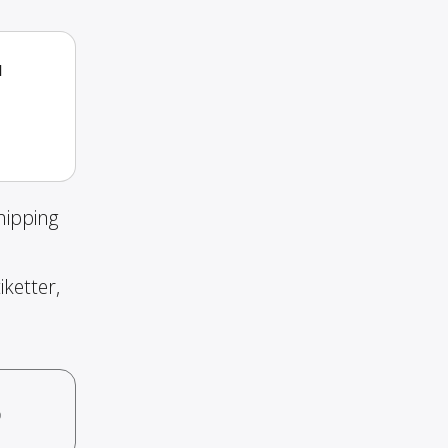
a
hipping
iketter,
o