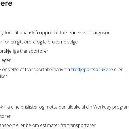
sere
ay for automatisk å
opprette forsendelser
i Cargoson
er
for en gitt ordre og la brukerne velge
orskjellige transportører
leger
og velge et transportalternativ fra
tredjepartsbrukere
eller
iker
 fra dine prislister og motta den tilbake til din Workday progra
rtører
ansport eller be om estimater fra transportører