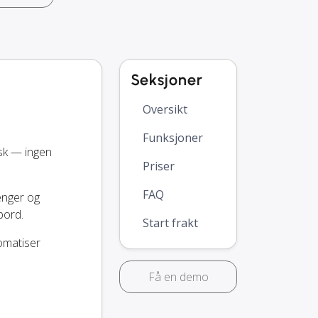
Seksjoner
Oversikt
Funksjoner
sk — ingen
Priser
FAQ
penger og
bord.
Start frakt
tomatiser
Få en demo