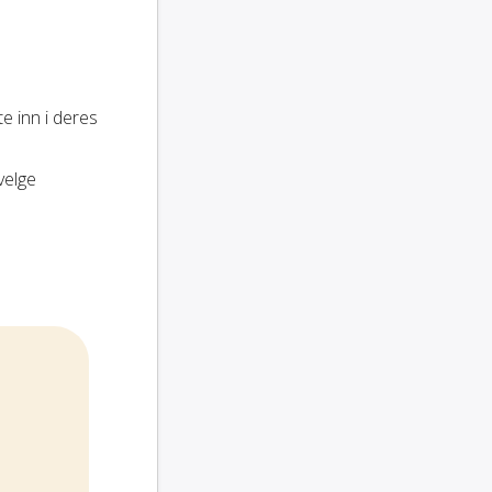
te inn i deres
velge