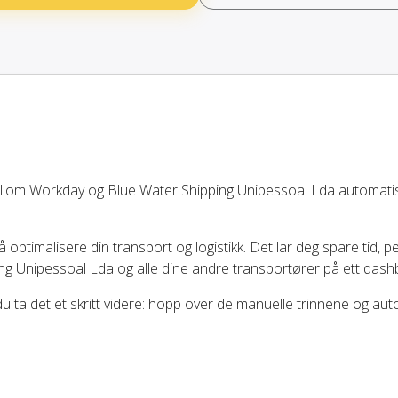
llom Workday og Blue Water Shipping Unipessoal Lda automati
å optimalisere din transport og logistikk. Det lar deg spare tid, 
ng Unipessoal Lda og alle dine andre transportører på ett dash
du ta det et skritt videre: hopp over de manuelle trinnene og au