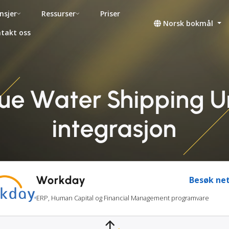
nsjer
Ressurser
Priser
Norsk bokmål
takt oss
ue Water Shipping U
integrasjon
Workday
Besøk net
ERP, Human Capital og Financial Management programvare