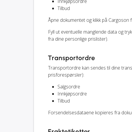
Innkjøpsordre
Tilbud
Åpne dokumentet og klikk på Cargoson 
Fyll ut eventuelle manglende data og try
fra dine personlige prislister).
Transportordre
Transportordre kan sendes til dine tra
prisforespørsler):
Salgsordre
Innkjøpsordre
Tilbud
Forsendelsesdataene kopieres fra doku
Fraktetiketter