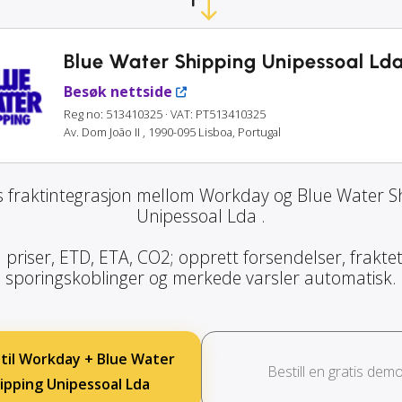
Blue Water Shipping Unipessoal Ld
Besøk nettside
Reg no: 513410325
· VAT: PT513410325
Av. Dom João II , 1990-095 Lisboa, Portugal
 fraktintegrasjon mellom Workday og Blue Water S
Unipessoal Lda .
priser, ETD, ETA, CO2; opprett forsendelser, fraktet
sporingskoblinger og merkede varsler automatisk.
 til Workday + Blue Water
Bestill en gratis dem
ipping Unipessoal Lda