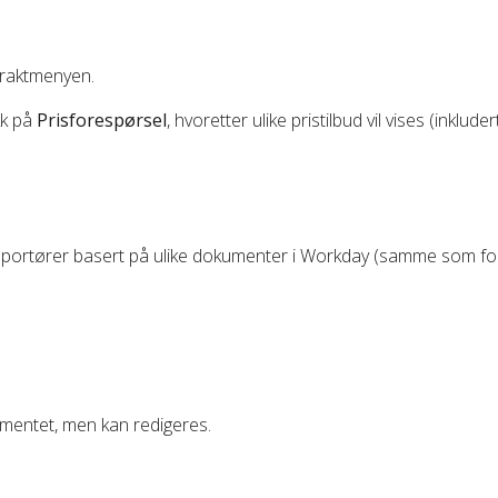
fraktmenyen.
kk på
Prisforespørsel
, hvoretter ulike pristilbud vil vises (inklud
nsportører basert på ulike dokumenter i Workday (samme som fo
mentet, men kan redigeres.