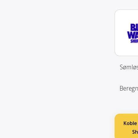
Sømløs
Beregn 
Koble
Sh