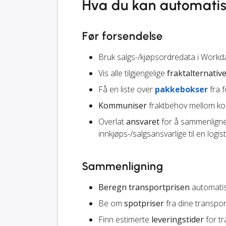
Hva du kan automati
Før forsendelse
Bruk salgs-/kjøpsordredata i Workd
Vis alle tilgjengelige
fraktalternativ
Få en liste over
pakkebokser
fra f
Kommuniser
fraktbehov mellom kol
Overlat
ansvaret
for å sammenligne 
innkjøps-/salgsansvarlige til en logist
Sammenligning
Beregn transportprisen
automatisk
Be om
spotpriser
fra dine transpo
Finn estimerte
leveringstider
for tr