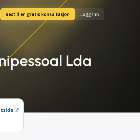
Bestill en gratis konsultasjon
Logg inn
nipessoal Lda
tside