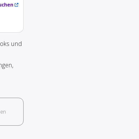
uchen
ooks und
ngen,
hen