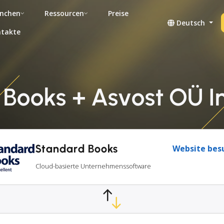
nchen
Ressourcen
Preise
Deutsch
takte
Books + Asvost OÜ I
Standard Books
Website bes
Cloud-basierte Unternehmenssoftware