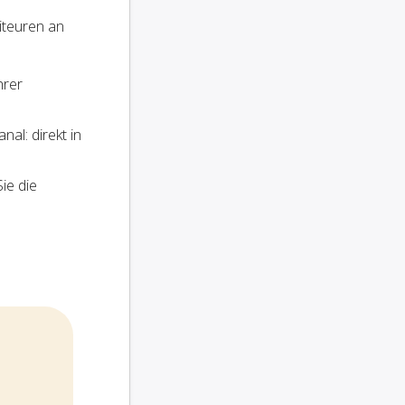
iteuren an
hrer
al: direkt in
ie die