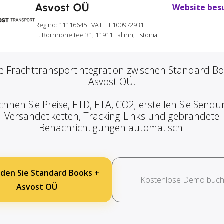
Asvost OÜ
Website bes
Reg no: 11116645
· VAT: EE100972931
E. Bornhöhe tee 31, 11911 Tallinn, Estonia
e Frachttransportintegration zwischen Standard B
Asvost OÜ.
chnen Sie Preise, ETD, ETA, CO2; erstellen Sie Sendu
Versandetiketten, Tracking-Links und gebrandete
Benachrichtigungen automatisch.
den Sie Standard Books +
Kostenlose Demo buc
Asvost OÜ