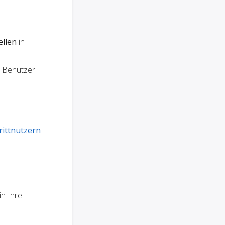
ellen
in
e Benutzer
rittnutzern
in Ihre